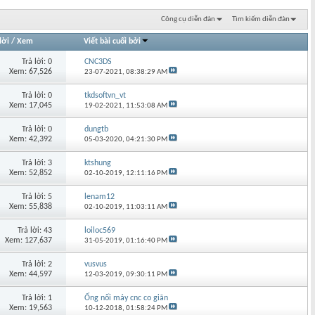
Công cụ diễn đàn
Tìm kiếm diễn đàn
lời
/
Xem
Viết bài cuối bởi
Trả lời: 0
CNC3DS
Xem: 67,526
23-07-2021,
08:38:29 AM
Trả lời: 0
tkdsoftvn_vt
Xem: 17,045
19-02-2021,
11:53:08 AM
Trả lời: 0
dungtb
Xem: 42,392
05-03-2020,
04:21:30 PM
Trả lời: 3
ktshung
Xem: 52,852
02-10-2019,
12:11:16 PM
Trả lời: 5
lenam12
Xem: 55,838
02-10-2019,
11:03:11 AM
Trả lời: 43
loiloc569
Xem: 127,637
31-05-2019,
01:16:40 PM
Trả lời: 2
vusvus
Xem: 44,597
12-03-2019,
09:30:11 PM
Trả lời: 1
Ống nối máy cnc co giãn
Xem: 19,563
10-12-2018,
01:58:24 PM