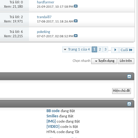
Trả lời: 0
hardfarmer
Xem: 21,180
25-09-2017,
10:17:58 PM
Trả lời: 2
trandai87
Xem: 19,971
17-08-2017,
11:18:26 AM
Trả lời: 6
pokeking
Xem: 23,215
07-07-2017,
02:08:52 PM
Trang 1 của 4
1
2
3
...
Cuối
Chọn nhanh
Tuyển dụng
Lên trên
BB code
đang
Bật
Smilies
đang
Bật
[IMG]
code đang
Bật
[VIDEO]
code is
Bật
HTML code đang
Tắt