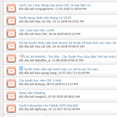
mình cần 2 bạn đứng máy phay CNC và máy tiện cnc
Bắt đầu bởi
trongnghia091
‎, 17-05-2018 11:38:04 PM
Tuyển dụng nhân viên tháng 12/2018
Bắt đầu bởi
Máy cắt CNC
‎, 03-12-2018 04:23:01 PM
Cần 1 bạn làm việc cơ khí .
Bắt đầu bởi
Nam CNC
‎, 04-04-2018 06:01:24 PM
Hà Nội tuyển nhân viên kinh doanh, kỹ thuật, kế toán lĩnh vực máy cắt
Bắt đầu bởi
Máy cắt CNC
‎, 03-10-2018 09:48:29 AM
CNC AN KHANG - Thủ đức : Cần Tuyển Phụ Giúp Việc Chế Tạo Máy 
Bắt đầu bởi
tkdsoftvn_vt
‎, 11-08-2018 07:00:21 PM
Tuyển nhân viên vận hành máy cnc tại hà nội, hà nam....
Bắt đầu bởi
kieu quang luong
‎, 15-07-2017 11:10:16 PM
Cần tuyển học viên CNC ở Huế
Bắt đầu bởi
ktshung
‎, 08-03-2018 01:53:11 PM
Nhân viên Molding
Bắt đầu bởi
hangle22
‎, 07-05-2018 08:38:05 AM
Tuyển Fabmaster cho Fablab USTH (Hà Nội)
Bắt đầu bởi
dgthunga
‎, 02-11-2017 05:52:34 PM