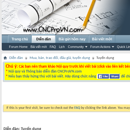
Trang chủ
Diễn đàn
Bài gửi hôm nay
Bài viết mới
Forum Home
Bài viết mới
FAQ
Lịch
Community
Forum Actions
Quick Li
Diễn đàn
Mua, bán, trao đổi, đấu giá, tuyển dụng
Tuyển dụng
Chú ý
: Các bạn nên tham khảo Nội quy trước khi viết bài (click vào liên kết bê
*
Nội quy và Thông báo diễn đàn CNCProVN.com
*
Nếu bạn thấy hứng thú với bài viết. Hãy dùng chức năng
để chi
If this is your first visit, be sure to check out the
FAQ
by clicking the link above. You ma
Diễn đàn:
Tuyển dụng