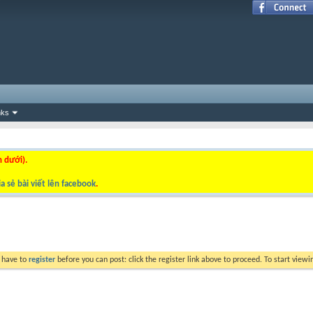
nks
n dưới).
a sẻ bài viết lên facebook
.
y have to
register
before you can post: click the register link above to proceed. To start view