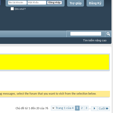
Trợ giúp
Đăng Ký
Ghi nhớ?
Tìm kiếm nâng cao
ing messages, select the forum that you want to visit from the selection below.
Trang 1 của 4
1
2
3
...
Chủ đề từ 1 đến 20 của 76
Cuối