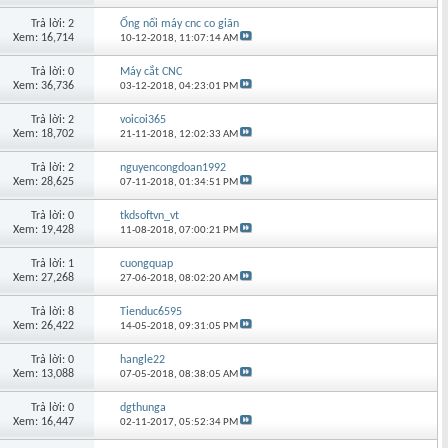
Trả lời: 2
Ống nối máy cnc co giãn
Xem: 16,714
10-12-2018,
11:07:14 AM
Trả lời: 0
Máy cắt CNC
Xem: 36,736
03-12-2018,
04:23:01 PM
Trả lời: 2
voicoi365
Xem: 18,702
21-11-2018,
12:02:33 AM
Trả lời: 2
nguyencongdoan1992
Xem: 28,625
07-11-2018,
01:34:51 PM
Trả lời: 0
tkdsoftvn_vt
Xem: 19,428
11-08-2018,
07:00:21 PM
Trả lời: 1
cuongquap
Xem: 27,268
27-06-2018,
08:02:20 AM
Trả lời: 8
Tienduc6595
Xem: 26,422
14-05-2018,
09:31:05 PM
Trả lời: 0
hangle22
Xem: 13,088
07-05-2018,
08:38:05 AM
Trả lời: 0
dgthunga
Xem: 16,447
02-11-2017,
05:52:34 PM