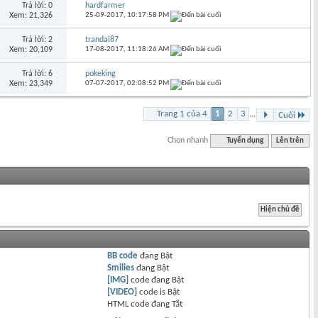
Trả lời: 0
hardfarmer
Xem: 21,326
25-09-2017,
10:17:58 PM
Trả lời: 2
trandai87
Xem: 20,109
17-08-2017,
11:18:26 AM
Trả lời: 6
pokeking
Xem: 23,349
07-07-2017,
02:08:52 PM
Trang 1 của 4
1
2
3
...
Cuối
Chọn nhanh
Tuyển dụng
Lên trên
BB code
đang
Bật
Smilies
đang
Bật
[IMG]
code đang
Bật
[VIDEO]
code is
Bật
HTML code đang
Tắt