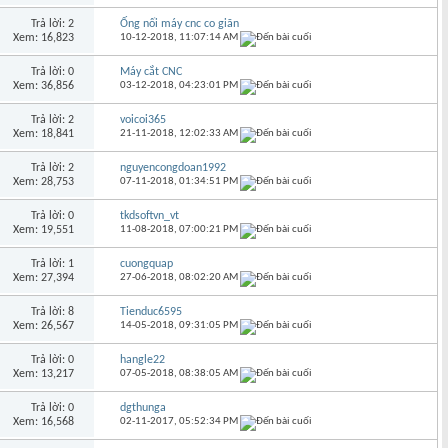
Trả lời: 2
Ống nối máy cnc co giãn
Xem: 16,823
10-12-2018,
11:07:14 AM
Trả lời: 0
Máy cắt CNC
Xem: 36,856
03-12-2018,
04:23:01 PM
Trả lời: 2
voicoi365
Xem: 18,841
21-11-2018,
12:02:33 AM
Trả lời: 2
nguyencongdoan1992
Xem: 28,753
07-11-2018,
01:34:51 PM
Trả lời: 0
tkdsoftvn_vt
Xem: 19,551
11-08-2018,
07:00:21 PM
Trả lời: 1
cuongquap
Xem: 27,394
27-06-2018,
08:02:20 AM
Trả lời: 8
Tienduc6595
Xem: 26,567
14-05-2018,
09:31:05 PM
Trả lời: 0
hangle22
Xem: 13,217
07-05-2018,
08:38:05 AM
Trả lời: 0
dgthunga
Xem: 16,568
02-11-2017,
05:52:34 PM