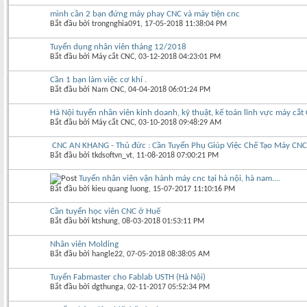
mình cần 2 bạn đứng máy phay CNC và máy tiện cnc
Bắt đầu bởi
trongnghia091
‎, 17-05-2018 11:38:04 PM
Tuyển dụng nhân viên tháng 12/2018
Bắt đầu bởi
Máy cắt CNC
‎, 03-12-2018 04:23:01 PM
Cần 1 bạn làm việc cơ khí .
Bắt đầu bởi
Nam CNC
‎, 04-04-2018 06:01:24 PM
Hà Nội tuyển nhân viên kinh doanh, kỹ thuật, kế toán lĩnh vực máy cắt
Bắt đầu bởi
Máy cắt CNC
‎, 03-10-2018 09:48:29 AM
CNC AN KHANG - Thủ đức : Cần Tuyển Phụ Giúp Việc Chế Tạo Máy CNC
Bắt đầu bởi
tkdsoftvn_vt
‎, 11-08-2018 07:00:21 PM
Tuyển nhân viên vận hành máy cnc tại hà nội, hà nam....
Bắt đầu bởi
kieu quang luong
‎, 15-07-2017 11:10:16 PM
Cần tuyển học viên CNC ở Huế
Bắt đầu bởi
ktshung
‎, 08-03-2018 01:53:11 PM
Nhân viên Molding
Bắt đầu bởi
hangle22
‎, 07-05-2018 08:38:05 AM
Tuyển Fabmaster cho Fablab USTH (Hà Nội)
Bắt đầu bởi
dgthunga
‎, 02-11-2017 05:52:34 PM