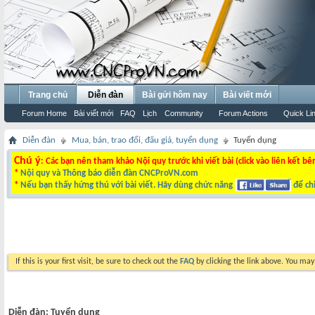
Trang chủ
Diễn đàn
Bài gửi hôm nay
Bài viết mới
Forum Home
Bài viết mới
FAQ
Lịch
Community
Forum Actions
Quick Li
Diễn đàn
Mua, bán, trao đổi, đấu giá, tuyển dụng
Tuyển dụng
Chú ý
: Các bạn nên tham khảo Nội quy trước khi viết bài (click vào liên kết bê
*
Nội quy và Thông báo diễn đàn CNCProVN.com
*
Nếu bạn thấy hứng thú với bài viết. Hãy dùng chức năng
để chi
If this is your first visit, be sure to check out the
FAQ
by clicking the link above. You ma
Diễn đàn:
Tuyển dụng