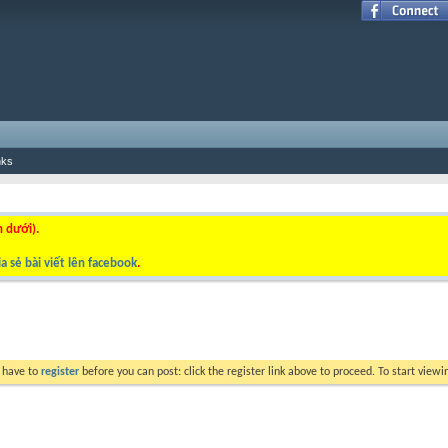
nks
n dưới).
a sẻ bài viết lên facebook
.
y have to
register
before you can post: click the register link above to proceed. To start view