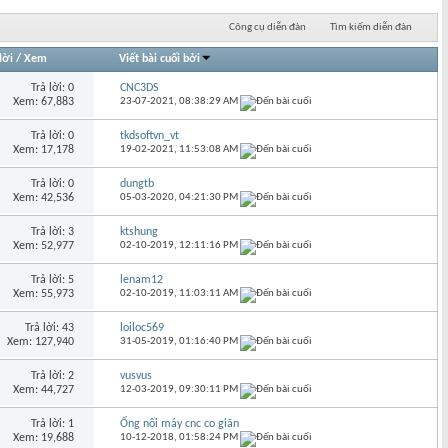
Công cụ diễn đàn
Tìm kiếm diễn đàn
lời
/
Xem
Viết bài cuối bởi
Trả lời: 0
CNC3DS
Xem: 67,883
23-07-2021,
08:38:29 AM
Trả lời: 0
tkdsoftvn_vt
Xem: 17,178
19-02-2021,
11:53:08 AM
Trả lời: 0
dungtb
Xem: 42,536
05-03-2020,
04:21:30 PM
Trả lời: 3
ktshung
Xem: 52,977
02-10-2019,
12:11:16 PM
Trả lời: 5
lenam12
Xem: 55,973
02-10-2019,
11:03:11 AM
Trả lời: 43
loiloc569
Xem: 127,940
31-05-2019,
01:16:40 PM
Trả lời: 2
vusvus
Xem: 44,727
12-03-2019,
09:30:11 PM
Trả lời: 1
Ống nối máy cnc co giãn
Xem: 19,688
10-12-2018,
01:58:24 PM