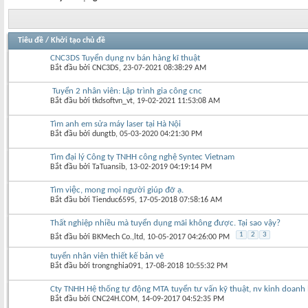
Tiêu đề
/
Khởi tạo chủ đề
CNC3DS Tuyển dụng nv bán hàng kĩ thuật
Bắt đầu bởi
CNC3DS
‎, 23-07-2021 08:38:29 AM
Tuyển 2 nhân viên: Lập trình gia công cnc
Bắt đầu bởi
tkdsoftvn_vt
‎, 19-02-2021 11:53:08 AM
Tìm anh em sửa máy laser tại Hà Nội
Bắt đầu bởi
dungtb
‎, 05-03-2020 04:21:30 PM
Tìm đại lý Công ty TNHH công nghệ Syntec Vietnam
Bắt đầu bởi
TaTuansib
‎, 13-02-2019 04:19:14 PM
Tìm việc, mong mọi người giúp đỡ ạ.
Bắt đầu bởi
Tienduc6595
‎, 17-05-2018 07:58:16 AM
Thất nghiệp nhiều mà tuyển dụng mãi không được. Tại sao vậy?
1
2
3
Bắt đầu bởi
BKMech Co.,ltd
‎, 10-05-2017 04:26:00 PM
tuyển nhân viên thiết kế bản vẽ
Bắt đầu bởi
trongnghia091
‎, 17-08-2018 10:55:32 PM
Cty TNHH Hệ thống tự động MTA tuyển tư vấn kỹ thuật, nv kinh doanh
Bắt đầu bởi
CNC24H.COM
‎, 14-09-2017 04:52:35 PM