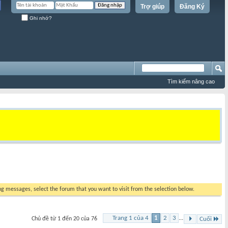
Trợ giúp
Đăng Ký
Ghi nhớ?
Tìm kiếm nâng cao
ing messages, select the forum that you want to visit from the selection below.
Trang 1 của 4
1
2
3
...
Chủ đề từ 1 đến 20 của 76
Cuối