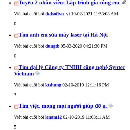
Tuyển 2 nhân viên: Lập trình gia công cnc
Viết bài cuối bởi
tkdsoftvn_vt
19-02-2021
11:53:08 AM
0
Tìm anh em sửa máy laser tại Hà Nội
Viết bài cuối bởi
dungtb
05-03-2020
04:21:30 PM
0
Tìm đại lý Công ty TNHH công nghệ Syntec
Vietnam
Viết bài cuối bởi
ktshung
02-10-2019
12:11:16 PM
3
Tìm việc, mong mọi người giúp đỡ ạ.
Viết bài cuối bởi
lenam12
02-10-2019
11:03:11 AM
5