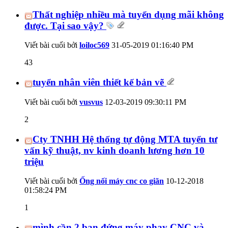
Thất nghiệp nhiều mà tuyển dụng mãi không
được. Tại sao vậy?
Viết bài cuối bởi
loiloc569
31-05-2019
01:16:40 PM
43
tuyển nhân viên thiết kế bản vẽ
Viết bài cuối bởi
vusvus
12-03-2019
09:30:11 PM
2
Cty TNHH Hệ thống tự động MTA tuyển tư
vấn kỹ thuật, nv kinh doanh lương hơn 10
triệu
Viết bài cuối bởi
Ống nối máy cnc co giãn
10-12-2018
01:58:24 PM
1
mình cần 2 bạn đứng máy phay CNC và