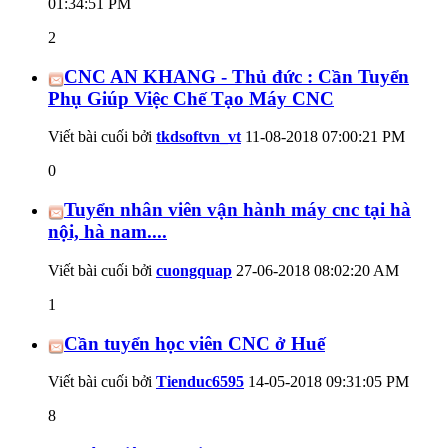
01:34:51 PM
2
CNC AN KHANG - Thủ đức : Cần Tuyển
Phụ Giúp Việc Chế Tạo Máy CNC
Viết bài cuối bởi
tkdsoftvn_vt
11-08-2018
07:00:21 PM
0
Tuyển nhân viên vận hành máy cnc tại hà
nội, hà nam....
Viết bài cuối bởi
cuongquap
27-06-2018
08:02:20 AM
1
Cần tuyển học viên CNC ở Huế
Viết bài cuối bởi
Tienduc6595
14-05-2018
09:31:05 PM
8