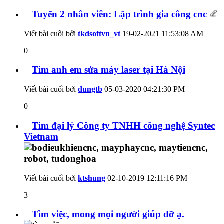
Tuyển 2 nhân viên: Lập trình gia công cnc
Viết bài cuối bởi
tkdsoftvn_vt
19-02-2021
11:53:08 AM
0
Tìm anh em sửa máy laser tại Hà Nội
Viết bài cuối bởi
dungtb
05-03-2020
04:21:30 PM
0
Tìm đại lý Công ty TNHH công nghệ Syntec
Vietnam
Viết bài cuối bởi
ktshung
02-10-2019
12:11:16 PM
3
Tìm việc, mong mọi người giúp đỡ ạ.