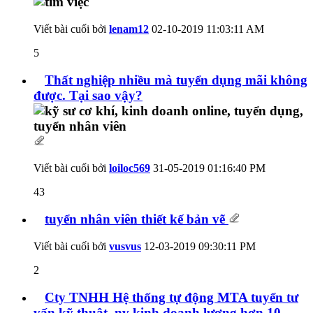
Viết bài cuối bởi
lenam12
02-10-2019
11:03:11 AM
5
Thất nghiệp nhiều mà tuyển dụng mãi không
được. Tại sao vậy?
Viết bài cuối bởi
loiloc569
31-05-2019
01:16:40 PM
43
tuyển nhân viên thiết kế bản vẽ
Viết bài cuối bởi
vusvus
12-03-2019
09:30:11 PM
2
Cty TNHH Hệ thống tự động MTA tuyển tư
vấn kỹ thuật, nv kinh doanh lương hơn 10