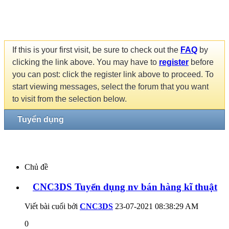
If this is your first visit, be sure to check out the
FAQ
by
clicking the link above. You may have to
register
before
you can post: click the register link above to proceed. To
start viewing messages, select the forum that you want
to visit from the selection below.
Tuyển dụng
Chủ đề
CNC3DS Tuyển dụng nv bán hàng kĩ thuật
Viết bài cuối bởi
CNC3DS
23-07-2021
08:38:29 AM
0