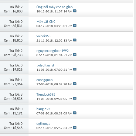
Trả lời: 2
Ống nối máy cnc co giãn
Xem: 16,803
10-12-2018,
11:07:14 AM
Trả lời: 0
Máy cắt CNC
Xem: 36,831
03-12-2018,
04:23:01 PM
Trả lời: 2
voicoi365
Xem: 18,810
21-11-2018,
12:02:33 AM
Trả lời: 2
nguyencongdoan1992
Xem: 28,733
07-11-2018,
01:34:51 PM
Trả lời: 0
tkdsoftvn_vt
Xem: 19,526
11-08-2018,
07:00:21 PM
Trả lời: 1
cuongquap
Xem: 27,364
27-06-2018,
08:02:20 AM
Trả lời: 8
Tienduc6595
Xem: 26,538
14-05-2018,
09:31:05 PM
Trả lời: 0
hangle22
Xem: 13,191
07-05-2018,
08:38:05 AM
Trả lời: 0
dgthunga
Xem: 16,546
02-11-2017,
05:52:34 PM