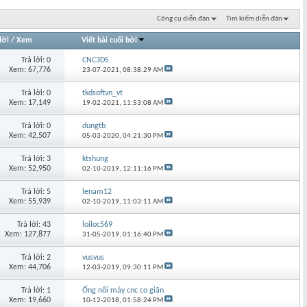
Công cụ diễn đàn
Tìm kiếm diễn đàn
lời
/
Xem
Viết bài cuối bởi
Trả lời: 0
CNC3DS
Xem: 67,776
23-07-2021,
08:38:29 AM
Trả lời: 0
tkdsoftvn_vt
Xem: 17,149
19-02-2021,
11:53:08 AM
Trả lời: 0
dungtb
Xem: 42,507
05-03-2020,
04:21:30 PM
Trả lời: 3
ktshung
Xem: 52,950
02-10-2019,
12:11:16 PM
Trả lời: 5
lenam12
Xem: 55,939
02-10-2019,
11:03:11 AM
Trả lời: 43
loiloc569
Xem: 127,877
31-05-2019,
01:16:40 PM
Trả lời: 2
vusvus
Xem: 44,706
12-03-2019,
09:30:11 PM
Trả lời: 1
Ống nối máy cnc co giãn
Xem: 19,660
10-12-2018,
01:58:24 PM