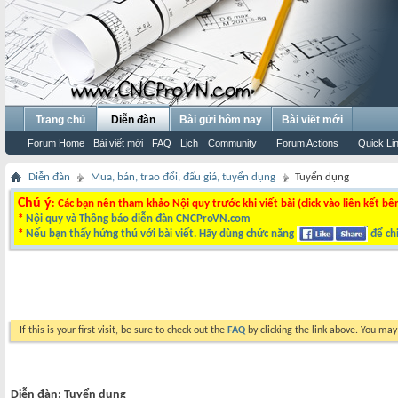
Trang chủ
Diễn đàn
Bài gửi hôm nay
Bài viết mới
Forum Home
Bài viết mới
FAQ
Lịch
Community
Forum Actions
Quick Li
Diễn đàn
Mua, bán, trao đổi, đấu giá, tuyển dụng
Tuyển dụng
Chú ý
: Các bạn nên tham khảo Nội quy trước khi viết bài (click vào liên kết bê
*
Nội quy và Thông báo diễn đàn CNCProVN.com
*
Nếu bạn thấy hứng thú với bài viết. Hãy dùng chức năng
để chi
If this is your first visit, be sure to check out the
FAQ
by clicking the link above. You ma
Diễn đàn:
Tuyển dụng