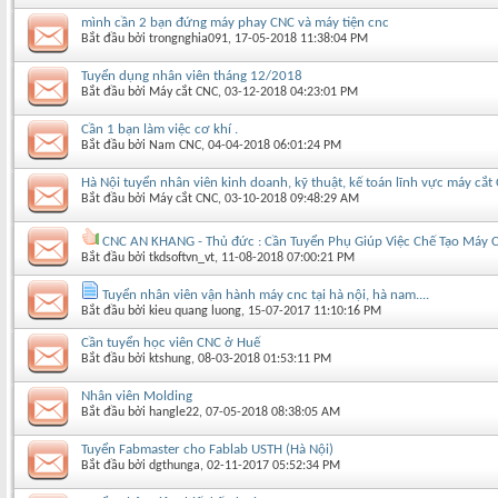
mình cần 2 bạn đứng máy phay CNC và máy tiện cnc
Bắt đầu bởi
trongnghia091
‎, 17-05-2018 11:38:04 PM
Tuyển dụng nhân viên tháng 12/2018
Bắt đầu bởi
Máy cắt CNC
‎, 03-12-2018 04:23:01 PM
Cần 1 bạn làm việc cơ khí .
Bắt đầu bởi
Nam CNC
‎, 04-04-2018 06:01:24 PM
Hà Nội tuyển nhân viên kinh doanh, kỹ thuật, kế toán lĩnh vực máy cắt
Bắt đầu bởi
Máy cắt CNC
‎, 03-10-2018 09:48:29 AM
CNC AN KHANG - Thủ đức : Cần Tuyển Phụ Giúp Việc Chế Tạo Máy 
Bắt đầu bởi
tkdsoftvn_vt
‎, 11-08-2018 07:00:21 PM
Tuyển nhân viên vận hành máy cnc tại hà nội, hà nam....
Bắt đầu bởi
kieu quang luong
‎, 15-07-2017 11:10:16 PM
Cần tuyển học viên CNC ở Huế
Bắt đầu bởi
ktshung
‎, 08-03-2018 01:53:11 PM
Nhân viên Molding
Bắt đầu bởi
hangle22
‎, 07-05-2018 08:38:05 AM
Tuyển Fabmaster cho Fablab USTH (Hà Nội)
Bắt đầu bởi
dgthunga
‎, 02-11-2017 05:52:34 PM