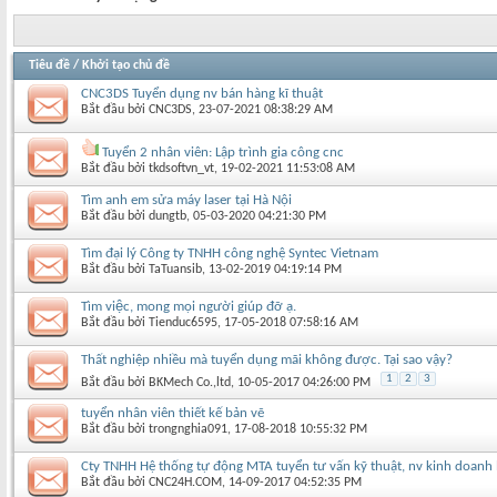
Tiêu đề
/
Khởi tạo chủ đề
CNC3DS Tuyển dụng nv bán hàng kĩ thuật
Bắt đầu bởi
CNC3DS
‎, 23-07-2021 08:38:29 AM
Tuyển 2 nhân viên: Lập trình gia công cnc
Bắt đầu bởi
tkdsoftvn_vt
‎, 19-02-2021 11:53:08 AM
Tìm anh em sửa máy laser tại Hà Nội
Bắt đầu bởi
dungtb
‎, 05-03-2020 04:21:30 PM
Tìm đại lý Công ty TNHH công nghệ Syntec Vietnam
Bắt đầu bởi
TaTuansib
‎, 13-02-2019 04:19:14 PM
Tìm việc, mong mọi người giúp đỡ ạ.
Bắt đầu bởi
Tienduc6595
‎, 17-05-2018 07:58:16 AM
Thất nghiệp nhiều mà tuyển dụng mãi không được. Tại sao vậy?
1
2
3
Bắt đầu bởi
BKMech Co.,ltd
‎, 10-05-2017 04:26:00 PM
tuyển nhân viên thiết kế bản vẽ
Bắt đầu bởi
trongnghia091
‎, 17-08-2018 10:55:32 PM
Cty TNHH Hệ thống tự động MTA tuyển tư vấn kỹ thuật, nv kinh doanh
Bắt đầu bởi
CNC24H.COM
‎, 14-09-2017 04:52:35 PM