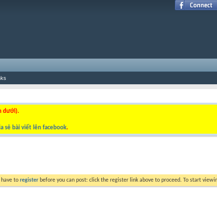
nks
n dưới).
a sẻ bài viết lên facebook
.
y have to
register
before you can post: click the register link above to proceed. To start view