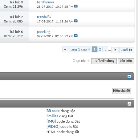
Trả lời: 0
hardfarmer
Xem: 21,296
25-09-2017,
10:17:58 PM
Trả lời: 2
trandai87
Xem: 20,085
17-08-2017,
11:18:26 AM
Trả lời: 6
pokeking
Xem: 23,312
07-07-2017,
02:08:52 PM
Trang 1 của 4
1
2
3
...
Cuối
Chọn nhanh
Tuyển dụng
Lên trên
BB code
đang
Bật
Smilies
đang
Bật
[IMG]
code đang
Bật
[VIDEO]
code is
Bật
HTML code đang
Tắt