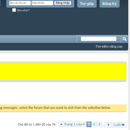
Trợ giúp
Đăng Ký
Ghi nhớ?
Tìm kiếm nâng cao
ing messages, select the forum that you want to visit from the selection below.
Trang 1 của 4
1
2
3
...
Chủ đề từ 1 đến 20 của 76
Cuối