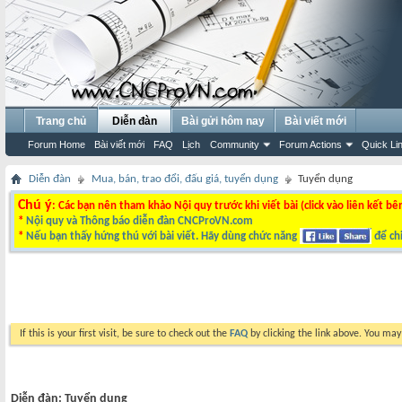
Trang chủ
Diễn đàn
Bài gửi hôm nay
Bài viết mới
Forum Home
Bài viết mới
FAQ
Lịch
Community
Forum Actions
Quick Li
Diễn đàn
Mua, bán, trao đổi, đấu giá, tuyển dụng
Tuyển dụng
Chú ý
: Các bạn nên tham khảo Nội quy trước khi viết bài (click vào liên kết bê
*
Nội quy và Thông báo diễn đàn CNCProVN.com
*
Nếu bạn thấy hứng thú với bài viết. Hãy dùng chức năng
để chi
If this is your first visit, be sure to check out the
FAQ
by clicking the link above. You ma
Diễn đàn:
Tuyển dụng