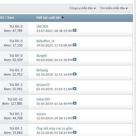
Công cụ diễn đàn
Tìm kiếm diễn đàn
lời
/
Xem
Viết bài cuối bởi
Trả lời: 0
CNC3DS
Xem: 67,789
23-07-2021,
08:38:29 AM
Trả lời: 0
tkdsoftvn_vt
Xem: 17,150
19-02-2021,
11:53:08 AM
Trả lời: 0
dungtb
Xem: 42,509
05-03-2020,
04:21:30 PM
Trả lời: 3
ktshung
Xem: 52,952
02-10-2019,
12:11:16 PM
Trả lời: 5
lenam12
Xem: 55,941
02-10-2019,
11:03:11 AM
Trả lời: 43
loiloc569
Xem: 127,885
31-05-2019,
01:16:40 PM
Trả lời: 2
vusvus
Xem: 44,708
12-03-2019,
09:30:11 PM
Trả lời: 1
Ống nối máy cnc co giãn
Xem: 19,662
10-12-2018,
01:58:24 PM