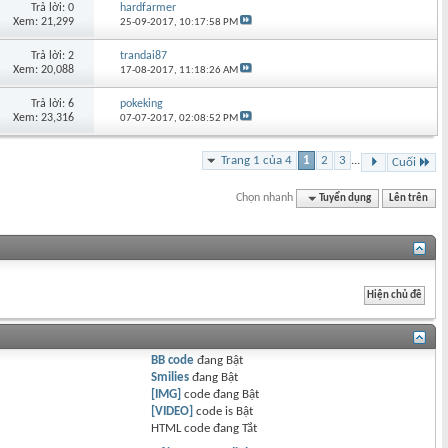
Trả lời: 0
hardfarmer
Xem: 21,299
25-09-2017,
10:17:58 PM
Trả lời: 2
trandai87
Xem: 20,088
17-08-2017,
11:18:26 AM
Trả lời: 6
pokeking
Xem: 23,316
07-07-2017,
02:08:52 PM
Trang 1 của 4
1
2
3
...
Cuối
Chọn nhanh
Tuyển dụng
Lên trên
BB code
đang
Bật
Smilies
đang
Bật
[IMG]
code đang
Bật
[VIDEO]
code is
Bật
HTML code đang
Tắt