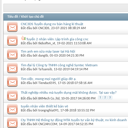
Tiêu đề
/
Khởi tạo chủ đề
CNC3DS Tuyển dụng nv bán hàng kĩ thuật
Bắt đầu bởi
CNC3DS
‎, 23-07-2021 08:38:29 AM
Tuyển 2 nhân viên: Lập trình gia công cnc
Bắt đầu bởi
tkdsoftvn_vt
‎, 19-02-2021 11:53:08 AM
Tìm anh em sửa máy laser tại Hà Nội
Bắt đầu bởi
dungtb
‎, 05-03-2020 04:21:30 PM
Tìm đại lý Công ty TNHH công nghệ Syntec Vietnam
Bắt đầu bởi
TaTuansib
‎, 13-02-2019 04:19:14 PM
Tìm việc, mong mọi người giúp đỡ ạ.
Bắt đầu bởi
Tienduc6595
‎, 17-05-2018 07:58:16 AM
Thất nghiệp nhiều mà tuyển dụng mãi không được. Tại sao vậy?
1
2
3
Bắt đầu bởi
BKMech Co.,ltd
‎, 10-05-2017 04:26:00 PM
tuyển nhân viên thiết kế bản vẽ
Bắt đầu bởi
trongnghia091
‎, 17-08-2018 10:55:32 PM
Cty TNHH Hệ thống tự động MTA tuyển tư vấn kỹ thuật, nv kinh doanh
Bắt đầu bởi
CNC24H.COM
‎, 14-09-2017 04:52:35 PM