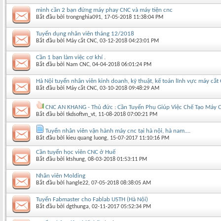
mình cần 2 bạn đứng máy phay CNC và máy tiện cnc
Bắt đầu bởi
trongnghia091
‎, 17-05-2018 11:38:04 PM
Tuyển dụng nhân viên tháng 12/2018
Bắt đầu bởi
Máy cắt CNC
‎, 03-12-2018 04:23:01 PM
Cần 1 bạn làm việc cơ khí .
Bắt đầu bởi
Nam CNC
‎, 04-04-2018 06:01:24 PM
Hà Nội tuyển nhân viên kinh doanh, kỹ thuật, kế toán lĩnh vực máy cắt
Bắt đầu bởi
Máy cắt CNC
‎, 03-10-2018 09:48:29 AM
CNC AN KHANG - Thủ đức : Cần Tuyển Phụ Giúp Việc Chế Tạo Máy 
Bắt đầu bởi
tkdsoftvn_vt
‎, 11-08-2018 07:00:21 PM
Tuyển nhân viên vận hành máy cnc tại hà nội, hà nam....
Bắt đầu bởi
kieu quang luong
‎, 15-07-2017 11:10:16 PM
Cần tuyển học viên CNC ở Huế
Bắt đầu bởi
ktshung
‎, 08-03-2018 01:53:11 PM
Nhân viên Molding
Bắt đầu bởi
hangle22
‎, 07-05-2018 08:38:05 AM
Tuyển Fabmaster cho Fablab USTH (Hà Nội)
Bắt đầu bởi
dgthunga
‎, 02-11-2017 05:52:34 PM