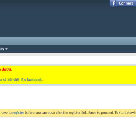
nks
n dưới).
a sẻ bài viết lên facebook
.
y have to
register
before you can post: click the register link above to proceed. To start view