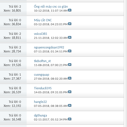
Trả lời: 2
Ống nối máy cnc co giãn
Xem: 16,805
10-12-2018,
11:07:14 AM
Trả lời: 0
Máy cắt CNC
Xem: 36,834
03-12-2018,
04:23:01 PM
Trả lời: 2
voicoi365
Xem: 18,811
21-11-2018,
12:02:33 AM
Trả lời: 2
nguyencongdoan1992
Xem: 28,734
07-11-2018,
01:34:51 PM
Trả lời: 0
tkdsoftvn_vt
Xem: 19,526
11-08-2018,
07:00:21 PM
Trả lời: 1
cuongquap
Xem: 27,367
27-06-2018,
08:02:20 AM
Trả lời: 8
Tienduc6595
Xem: 26,539
14-05-2018,
09:31:05 PM
Trả lời: 0
hangle22
Xem: 13,192
07-05-2018,
08:38:05 AM
Trả lời: 0
dgthunga
Xem: 16,548
02-11-2017,
05:52:34 PM