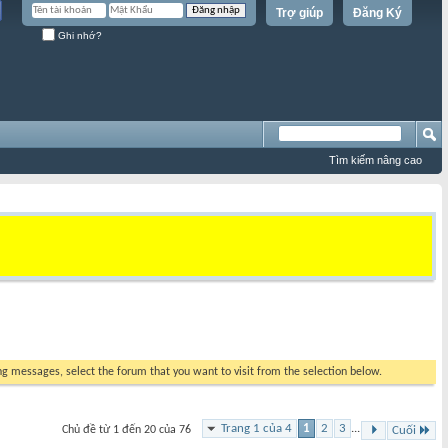
Trợ giúp
Đăng Ký
Ghi nhớ?
Tìm kiếm nâng cao
ing messages, select the forum that you want to visit from the selection below.
Trang 1 của 4
1
2
3
...
Chủ đề từ 1 đến 20 của 76
Cuối