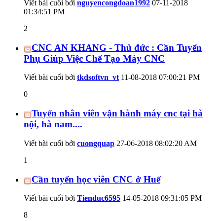
Viết bài cuối bởi
nguyencongdoan1992
07-11-2018
01:34:51 PM
2
CNC AN KHANG - Thủ đức : Cần Tuyển
Phụ Giúp Việc Chế Tạo Máy CNC
Viết bài cuối bởi
tkdsoftvn_vt
11-08-2018
07:00:21 PM
0
Tuyển nhân viên vận hành máy cnc tại hà
nội, hà nam....
Viết bài cuối bởi
cuongquap
27-06-2018
08:02:20 AM
1
Cần tuyển học viên CNC ở Huế
Viết bài cuối bởi
Tienduc6595
14-05-2018
09:31:05 PM
8