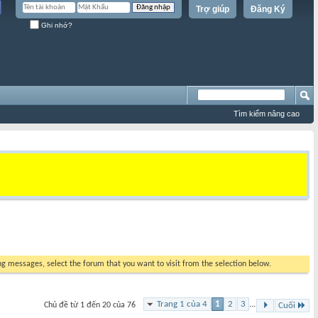
Trợ giúp
Đăng Ký
Ghi nhớ?
Tìm kiếm nâng cao
ing messages, select the forum that you want to visit from the selection below.
Trang 1 của 4
1
2
3
...
Chủ đề từ 1 đến 20 của 76
Cuối