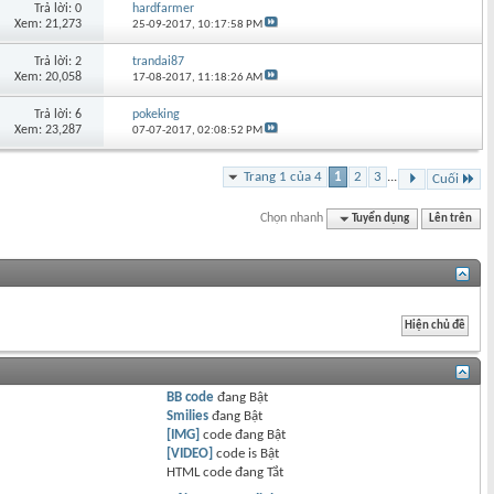
Trả lời: 0
hardfarmer
Xem: 21,273
25-09-2017,
10:17:58 PM
Trả lời: 2
trandai87
Xem: 20,058
17-08-2017,
11:18:26 AM
Trả lời: 6
pokeking
Xem: 23,287
07-07-2017,
02:08:52 PM
Trang 1 của 4
1
2
3
...
Cuối
Chọn nhanh
Tuyển dụng
Lên trên
BB code
đang
Bật
Smilies
đang
Bật
[IMG]
code đang
Bật
[VIDEO]
code is
Bật
HTML code đang
Tắt