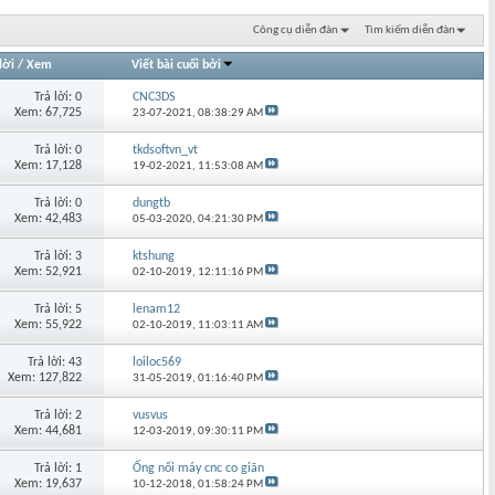
Công cụ diễn đàn
Tìm kiếm diễn đàn
lời
/
Xem
Viết bài cuối bởi
Trả lời: 0
CNC3DS
Xem: 67,725
23-07-2021,
08:38:29 AM
Trả lời: 0
tkdsoftvn_vt
Xem: 17,128
19-02-2021,
11:53:08 AM
Trả lời: 0
dungtb
Xem: 42,483
05-03-2020,
04:21:30 PM
Trả lời: 3
ktshung
Xem: 52,921
02-10-2019,
12:11:16 PM
Trả lời: 5
lenam12
Xem: 55,922
02-10-2019,
11:03:11 AM
Trả lời: 43
loiloc569
Xem: 127,822
31-05-2019,
01:16:40 PM
Trả lời: 2
vusvus
Xem: 44,681
12-03-2019,
09:30:11 PM
Trả lời: 1
Ống nối máy cnc co giãn
Xem: 19,637
10-12-2018,
01:58:24 PM