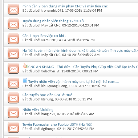
mình cần 2 bạn đứng máy phay CNC và máy tiện cnc
Bắt đầu bởi
trongnghia091
‎, 17-05-2018 11:38:04 PM
Tuyển dụng nhân viên tháng 12/2018
Bắt đầu bởi
Máy cắt CNC
‎, 03-12-2018 04:23:01 PM
Cần 1 bạn làm việc cơ khí .
Bắt đầu bởi
Nam CNC
‎, 04-04-2018 06:01:24 PM
Hà Nội tuyển nhân viên kinh doanh, kỹ thuật, kế toán lĩnh vực máy cắt
Bắt đầu bởi
Máy cắt CNC
‎, 03-10-2018 09:48:29 AM
CNC AN KHANG - Thủ đức : Cần Tuyển Phụ Giúp Việc Chế Tạo Máy 
Bắt đầu bởi
tkdsoftvn_vt
‎, 11-08-2018 07:00:21 PM
Tuyển nhân viên vận hành máy cnc tại hà nội, hà nam....
Bắt đầu bởi
kieu quang luong
‎, 15-07-2017 11:10:16 PM
Cần tuyển học viên CNC ở Huế
Bắt đầu bởi
ktshung
‎, 08-03-2018 01:53:11 PM
Nhân viên Molding
Bắt đầu bởi
hangle22
‎, 07-05-2018 08:38:05 AM
Tuyển Fabmaster cho Fablab USTH (Hà Nội)
Bắt đầu bởi
dgthunga
‎, 02-11-2017 05:52:34 PM