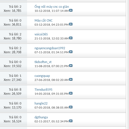
Trả lời: 2
Ống nối máy cnc co giãn
Xem: 16,785
10-12-2018,
11:07:14 AM
Trả lời: 0
Máy cắt CNC
Xem: 36,811
03-12-2018,
04:23:01 PM
Trả lời: 2
voicoi365
Xem: 18,780
21-11-2018,
12:02:33 AM
Trả lời: 2
nguyencongdoan1992
Xem: 28,708
07-11-2018,
01:34:51 PM
Trả lời: 0
tkdsoftvn_vt
Xem: 19,502
11-08-2018,
07:00:21 PM
Trả lời: 1
cuongquap
Xem: 27,340
27-06-2018,
08:02:20 AM
Trả lời: 8
Tienduc6595
Xem: 26,509
14-05-2018,
09:31:05 PM
Trả lời: 0
hangle22
Xem: 13,170
07-05-2018,
08:38:05 AM
Trả lời: 0
dgthunga
Xem: 16,524
02-11-2017,
05:52:34 PM