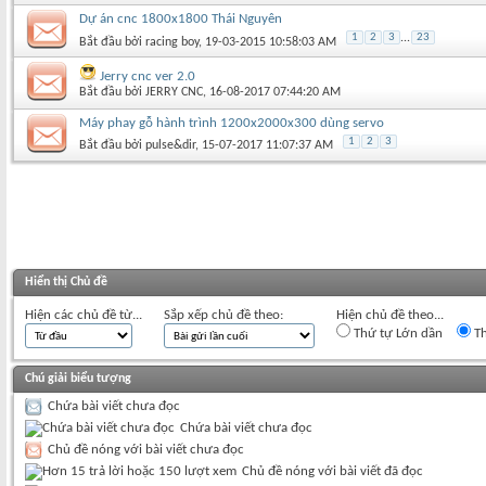
Dự án cnc 1800x1800 Thái Nguyên
1
2
3
...
23
Bắt đầu bởi
racing boy
‎, 19-03-2015 10:58:03 AM
Jerry cnc ver 2.0
Bắt đầu bởi
JERRY CNC
‎, 16-08-2017 07:44:20 AM
Máy phay gỗ hành trình 1200x2000x300 dùng servo
1
2
3
Bắt đầu bởi
pulse&dir
‎, 15-07-2017 11:07:37 AM
Hiển thị Chủ đề
Hiện các chủ đề từ...
Sắp xếp chủ đề theo:
Hiện chủ đề theo...
Thứ tự Lớn dần
Th
Chú giải biểu tượng
Chứa bài viết chưa đọc
Chứa bài viết chưa đọc
Chủ đề nóng với bài viết chưa đọc
Chủ đề nóng với bài viết đã đọc