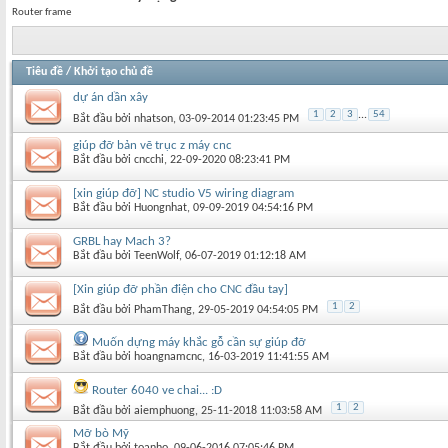
Router frame
Tiêu đề
/
Khởi tạo chủ đề
dự án dần xây
1
2
3
...
54
Bắt đầu bởi
nhatson
‎, 03-09-2014 01:23:45 PM
giúp đỡ bản vẽ trục z máy cnc
Bắt đầu bởi
cncchi
‎, 22-09-2020 08:23:41 PM
[xin giúp đỡ] NC studio V5 wiring diagram
Bắt đầu bởi
Huongnhat
‎, 09-09-2019 04:54:16 PM
GRBL hay Mach 3?
Bắt đầu bởi
TeenWolf
‎, 06-07-2019 01:12:18 AM
[Xin giúp đỡ phần điện cho CNC đầu tay]
1
2
Bắt đầu bởi
PhamThang
‎, 29-05-2019 04:54:05 PM
Muốn dựng máy khắc gỗ cần sự giúp đỡ
Bắt đầu bởi
hoangnamcnc
‎, 16-03-2019 11:41:55 AM
Router 6040 ve chai... :D
1
2
Bắt đầu bởi
aiemphuong
‎, 25-11-2018 11:03:58 AM
Mỡ bò Mỹ
Bắt đầu bởi
toanho
‎, 09-06-2016 07:05:46 PM