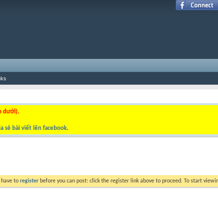
nks
n dưới).
a sẻ bài viết lên facebook
.
y have to
register
before you can post: click the register link above to proceed. To start view