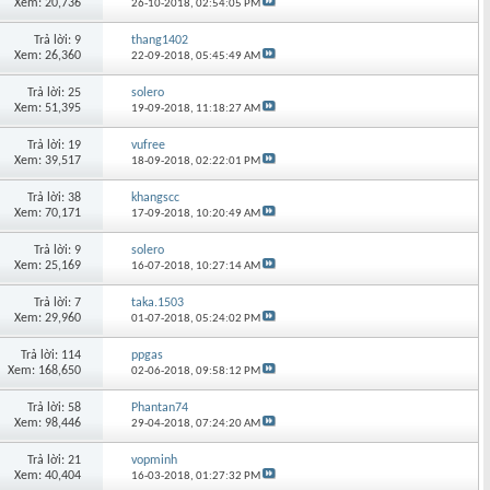
Xem: 20,736
26-10-2018,
02:54:05 PM
Trả lời: 9
thang1402
Xem: 26,360
22-09-2018,
05:45:49 AM
Trả lời: 25
solero
Xem: 51,395
19-09-2018,
11:18:27 AM
Trả lời: 19
vufree
Xem: 39,517
18-09-2018,
02:22:01 PM
Trả lời: 38
khangscc
Xem: 70,171
17-09-2018,
10:20:49 AM
Trả lời: 9
solero
Xem: 25,169
16-07-2018,
10:27:14 AM
Trả lời: 7
taka.1503
Xem: 29,960
01-07-2018,
05:24:02 PM
Trả lời: 114
ppgas
Xem: 168,650
02-06-2018,
09:58:12 PM
Trả lời: 58
Phantan74
Xem: 98,446
29-04-2018,
07:24:20 AM
Trả lời: 21
vopminh
Xem: 40,404
16-03-2018,
01:27:32 PM