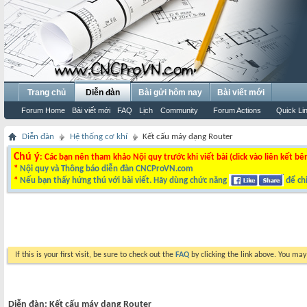
Trang chủ
Diễn đàn
Bài gửi hôm nay
Bài viết mới
Forum Home
Bài viết mới
FAQ
Lịch
Community
Forum Actions
Quick Li
Diễn đàn
Hệ thống cơ khí
Kết cấu máy dạng Router
Chú ý
: Các bạn nên tham khảo Nội quy trước khi viết bài (click vào liên kết bê
*
Nội quy và Thông báo diễn đàn CNCProVN.com
*
Nếu bạn thấy hứng thú với bài viết. Hãy dùng chức năng
để chi
If this is your first visit, be sure to check out the
FAQ
by clicking the link above. You ma
Diễn đàn:
Kết cấu máy dạng Router