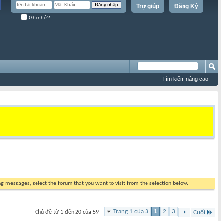
Trợ giúp
Đăng Ký
Ghi nhớ?
Tìm kiếm nâng cao
ing messages, select the forum that you want to visit from the selection below.
Trang 1 của 3
1
2
3
Chủ đề từ 1 đến 20 của 59
Cuối