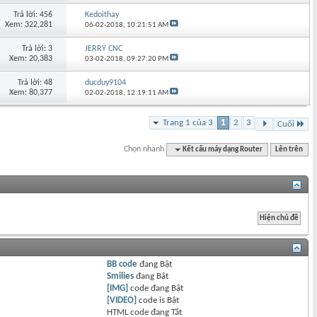
Trả lời: 456
Kedoithay
Xem: 322,281
06-02-2018,
10:21:51 AM
Trả lời: 3
JERRY CNC
Xem: 20,383
03-02-2018,
09:27:20 PM
Trả lời: 48
ducduy9104
Xem: 80,377
02-02-2018,
12:19:11 AM
Trang 1 của 3
1
2
3
Cuối
Chọn nhanh
Kết cấu máy dạng Router
Lên trên
BB code
đang
Bật
Smilies
đang
Bật
[IMG]
code đang
Bật
[VIDEO]
code is
Bật
HTML code đang
Tắt