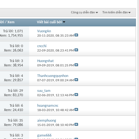
Công cụ diễn đàn
Tìm kiếm diễn đàn
lời
/
Xem
Viết bài cuối bởi
Trả lời: 1,071
VuongAn
Xem: 1,754,955
20-11-2020,
08:35:23 AM
Trả lời: 0
cncchi
Xem: 26,063
22-09-2020,
08:23:41 PM
Trả lời: 3
Huongnhat
Xem: 38,954
09-09-2019,
08:01:25 PM
Trả lời: 4
Thanhcuongquynhon
Xem: 29,857
07-07-2019,
09:00:24 AM
Trả lời: 29
suu_tam
Xem: 83,270
02-06-2019,
12:13:46 PM
Trả lời: 6
hoangnamcnc
Xem: 24,410
18-03-2019,
10:48:42 AM
Trả lời: 35
aiemphuong
Xem: 79,086
15-01-2019,
08:10:40 PM
Trả lời: 3
game666