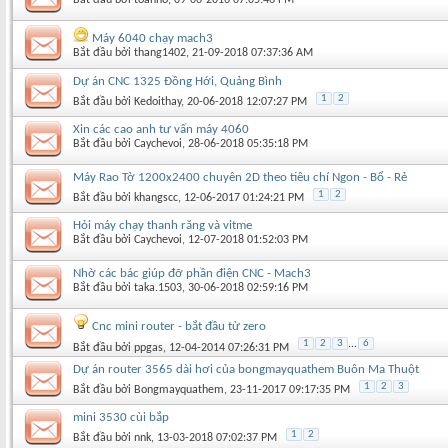
Máy 6040 chạy mach3
Bắt đầu bởi
thang1402
‎, 21-09-2018 07:37:36 AM
Dự án CNC 1325 Đồng Hới, Quảng Bình
1
2
Bắt đầu bởi
Kedoithay
‎, 20-06-2018 12:07:27 PM
Xin các cao anh tư vấn máy 4060
Bắt đầu bởi
Caychevoi
‎, 28-06-2018 05:35:18 PM
Máy Rao Tờ 1200x2400 chuyên 2D theo tiêu chí Ngon - Bổ - Rẻ
1
2
Bắt đầu bởi
khangscc
‎, 12-06-2017 01:24:21 PM
Hỏi máy chạy thanh răng và vitme
Bắt đầu bởi
Caychevoi
‎, 12-07-2018 01:52:03 PM
Nhờ các bác giúp đỡ phần điện CNC - Mach3
Bắt đầu bởi
taka.1503
‎, 30-06-2018 02:59:16 PM
Cnc mini router - bắt đầu từ zero
1
2
3
...
6
Bắt đầu bởi
ppgas
‎, 12-04-2014 07:26:31 PM
Dự án router 3565 dài hơi của bongmayquathem Buôn Ma Thuột
1
2
3
Bắt đầu bởi
Bongmayquathem
‎, 23-11-2017 09:17:35 PM
mini 3530 cùi bắp
1
2
Bắt đầu bởi
nnk
‎, 13-03-2018 07:02:37 PM