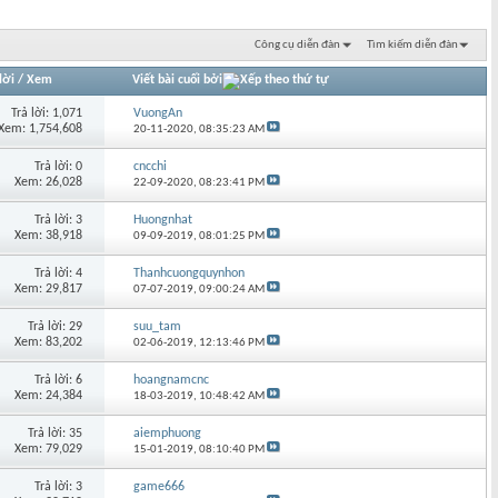
Công cụ diễn đàn
Tìm kiếm diễn đàn
lời
/
Xem
Viết bài cuối bởi
Trả lời: 1,071
VuongAn
Xem: 1,754,608
20-11-2020,
08:35:23 AM
Trả lời: 0
cncchi
Xem: 26,028
22-09-2020,
08:23:41 PM
Trả lời: 3
Huongnhat
Xem: 38,918
09-09-2019,
08:01:25 PM
Trả lời: 4
Thanhcuongquynhon
Xem: 29,817
07-07-2019,
09:00:24 AM
Trả lời: 29
suu_tam
Xem: 83,202
02-06-2019,
12:13:46 PM
Trả lời: 6
hoangnamcnc
Xem: 24,384
18-03-2019,
10:48:42 AM
Trả lời: 35
aiemphuong
Xem: 79,029
15-01-2019,
08:10:40 PM
Trả lời: 3
game666