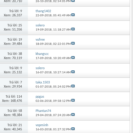
Xem: 20,710
26-10-2018,
02:54:05 PM
Trả lời: 9
thang1402
Xem: 26,337
22-09-2018,
05:45:49 AM
Trả lời: 25
solero
Xem: 51,356
19-09-2018,
11:18:27 AM
Trả lời: 19
vufree
Xem: 39,484
18-09-2018,
02:22:01 PM
Trả lời: 38
khangscc
Xem: 70,119
17-09-2018,
10:20:49 AM
Trả lời: 9
solero
Xem: 25,132
16-07-2018,
10:27:14 AM
Trả lời: 7
taka.1503
Xem: 29,934
01-07-2018,
05:24:02 PM
Trả lời: 114
ppgas
Xem: 168,476
02-06-2018,
09:58:12 PM
Trả lời: 58
Phantan74
Xem: 98,384
29-04-2018,
07:24:20 AM
Trả lời: 21
vopminh
Xem: 40,345
16-03-2018,
01:27:32 PM