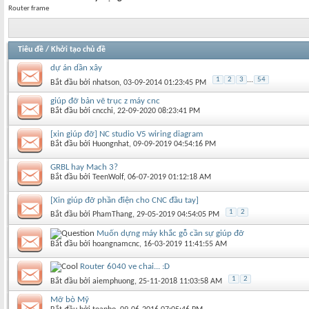
Router frame
Tiêu đề
/
Khởi tạo chủ đề
dự án dần xây
1
2
3
...
54
Bắt đầu bởi
nhatson
‎, 03-09-2014 01:23:45 PM
giúp đỡ bản vẽ trục z máy cnc
Bắt đầu bởi
cncchi
‎, 22-09-2020 08:23:41 PM
[xin giúp đỡ] NC studio V5 wiring diagram
Bắt đầu bởi
Huongnhat
‎, 09-09-2019 04:54:16 PM
GRBL hay Mach 3?
Bắt đầu bởi
TeenWolf
‎, 06-07-2019 01:12:18 AM
[Xin giúp đỡ phần điện cho CNC đầu tay]
1
2
Bắt đầu bởi
PhamThang
‎, 29-05-2019 04:54:05 PM
Muốn dựng máy khắc gỗ cần sự giúp đỡ
Bắt đầu bởi
hoangnamcnc
‎, 16-03-2019 11:41:55 AM
Router 6040 ve chai... :D
1
2
Bắt đầu bởi
aiemphuong
‎, 25-11-2018 11:03:58 AM
Mỡ bò Mỹ