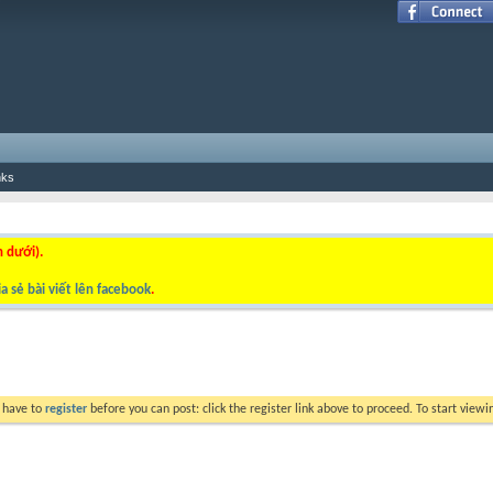
nks
n dưới).
a sẻ bài viết lên facebook
.
y have to
register
before you can post: click the register link above to proceed. To start view