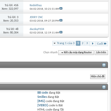
Trả lời: 456
Kedoithay
Xem: 322,097
06-02-2018,
10:21:51 AM
Trả lời: 3
JERRY CNC
Xem: 20,353
03-02-2018,
09:27:20 PM
Trả lời: 48
ducduy9104
Xem: 80,304
02-02-2018,
12:19:11 AM
Trang 1 của 3
1
2
3
Cuối
Chọn nhanh
Kết cấu máy dạng Router
Lên trên
BB code
đang
Bật
Smilies
đang
Bật
[IMG]
code đang
Bật
[VIDEO]
code is
Bật
HTML code đang
Tắt