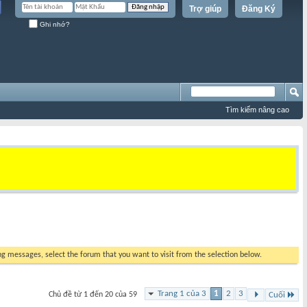
Trợ giúp
Đăng Ký
Ghi nhớ?
Tìm kiếm nâng cao
ing messages, select the forum that you want to visit from the selection below.
Trang 1 của 3
1
2
3
Chủ đề từ 1 đến 20 của 59
Cuối