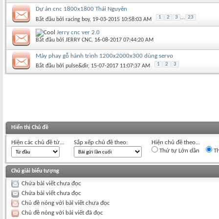
Dự án cnc 1800x1800 Thái Nguyên
1
2
3
...
23
Bắt đầu bởi
racing boy
‎, 19-03-2015 10:58:03 AM
Jerry cnc ver 2.0
Bắt đầu bởi
JERRY CNC
‎, 16-08-2017 07:44:20 AM
Máy phay gỗ hành trình 1200x2000x300 dùng servo
1
2
3
Bắt đầu bởi
pulse&dir
‎, 15-07-2017 11:07:37 AM
Hiển thị Chủ đề
Hiện các chủ đề từ...
Sắp xếp chủ đề theo:
Hiện chủ đề theo...
Thứ tự Lớn dần
Th
Chú giải biểu tượng
Chứa bài viết chưa đọc
Chứa bài viết chưa đọc
Chủ đề nóng với bài viết chưa đọc
Chủ đề nóng với bài viết đã đọc