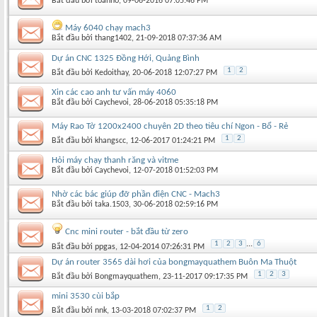
Bắt đầu bởi
toanho
‎, 09-06-2016 07:05:46 PM
Máy 6040 chạy mach3
Bắt đầu bởi
thang1402
‎, 21-09-2018 07:37:36 AM
Dự án CNC 1325 Đồng Hới, Quảng Bình
1
2
Bắt đầu bởi
Kedoithay
‎, 20-06-2018 12:07:27 PM
Xin các cao anh tư vấn máy 4060
Bắt đầu bởi
Caychevoi
‎, 28-06-2018 05:35:18 PM
Máy Rao Tờ 1200x2400 chuyên 2D theo tiêu chí Ngon - Bổ - Rẻ
1
2
Bắt đầu bởi
khangscc
‎, 12-06-2017 01:24:21 PM
Hỏi máy chạy thanh răng và vitme
Bắt đầu bởi
Caychevoi
‎, 12-07-2018 01:52:03 PM
Nhờ các bác giúp đỡ phần điện CNC - Mach3
Bắt đầu bởi
taka.1503
‎, 30-06-2018 02:59:16 PM
Cnc mini router - bắt đầu từ zero
1
2
3
...
6
Bắt đầu bởi
ppgas
‎, 12-04-2014 07:26:31 PM
Dự án router 3565 dài hơi của bongmayquathem Buôn Ma Thuột
1
2
3
Bắt đầu bởi
Bongmayquathem
‎, 23-11-2017 09:17:35 PM
mini 3530 cùi bắp
1
2
Bắt đầu bởi
nnk
‎, 13-03-2018 07:02:37 PM