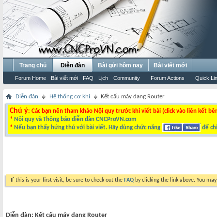
Trang chủ
Diễn đàn
Bài gửi hôm nay
Bài viết mới
Forum Home
Bài viết mới
FAQ
Lịch
Community
Forum Actions
Quick Li
Diễn đàn
Hệ thống cơ khí
Kết cấu máy dạng Router
Chú ý
: Các bạn nên tham khảo Nội quy trước khi viết bài (click vào liên kết bê
*
Nội quy và Thông báo diễn đàn CNCProVN.com
*
Nếu bạn thấy hứng thú với bài viết. Hãy dùng chức năng
để chi
If this is your first visit, be sure to check out the
FAQ
by clicking the link above. You ma
Diễn đàn:
Kết cấu máy dạng Router