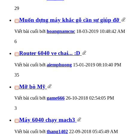
29
Muốn dựng máy khắc gỗ cần sự giúp đỡ
Viết bài cuối bởi
hoangnamcnc
18-03-2019
10:48:42 AM
6
Router 6040 ve chai... :D
Viết bài cuối bởi
aiemphuong
15-01-2019
08:10:40 PM
35
Mỡ bò Mỹ
Viết bài cuối bởi
game666
26-10-2018
02:54:05 PM
3
Máy 6040 chạy mach3
Viết bài cuối bởi
thang1402
22-09-2018
05:45:49 AM