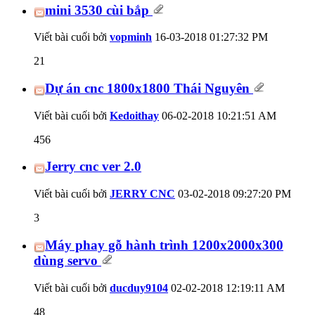
mini 3530 cùi bắp
Viết bài cuối bởi
vopminh
16-03-2018
01:27:32 PM
21
Dự án cnc 1800x1800 Thái Nguyên
Viết bài cuối bởi
Kedoithay
06-02-2018
10:21:51 AM
456
Jerry cnc ver 2.0
Viết bài cuối bởi
JERRY CNC
03-02-2018
09:27:20 PM
3
Máy phay gỗ hành trình 1200x2000x300
dùng servo
Viết bài cuối bởi
ducduy9104
02-02-2018
12:19:11 AM
48