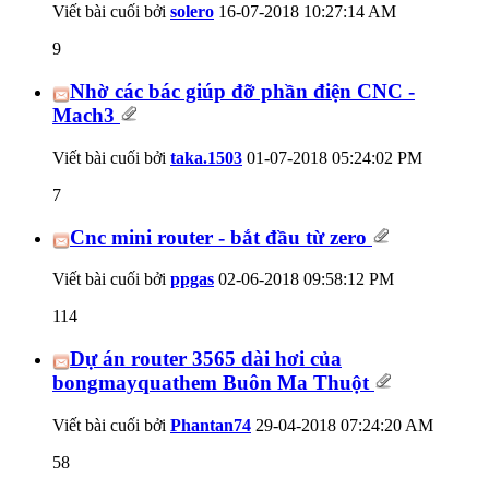
Viết bài cuối bởi
solero
16-07-2018
10:27:14 AM
9
Nhờ các bác giúp đỡ phần điện CNC -
Mach3
Viết bài cuối bởi
taka.1503
01-07-2018
05:24:02 PM
7
Cnc mini router - bắt đầu từ zero
Viết bài cuối bởi
ppgas
02-06-2018
09:58:12 PM
114
Dự án router 3565 dài hơi của
bongmayquathem Buôn Ma Thuột
Viết bài cuối bởi
Phantan74
29-04-2018
07:24:20 AM
58