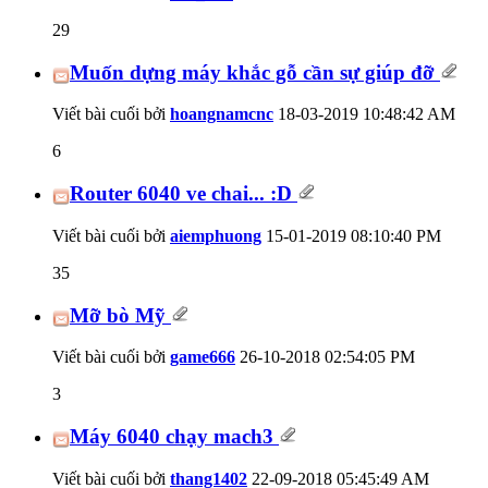
29
Muốn dựng máy khắc gỗ cần sự giúp đỡ
Viết bài cuối bởi
hoangnamcnc
18-03-2019
10:48:42 AM
6
Router 6040 ve chai... :D
Viết bài cuối bởi
aiemphuong
15-01-2019
08:10:40 PM
35
Mỡ bò Mỹ
Viết bài cuối bởi
game666
26-10-2018
02:54:05 PM
3
Máy 6040 chạy mach3
Viết bài cuối bởi
thang1402
22-09-2018
05:45:49 AM