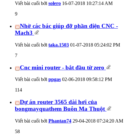
Viết bài cuối bởi
solero
16-07-2018
10:27:14 AM
9
Nhờ các bác giúp đỡ phần điện CNC -
Mach3
Viết bài cuối bởi
taka.1503
01-07-2018
05:24:02 PM
7
Cnc mini router - bắt đầu từ zero
Viết bài cuối bởi
ppgas
02-06-2018
09:58:12 PM
114
Dự án router 3565 dài hơi của
bongmayquathem Buôn Ma Thuột
Viết bài cuối bởi
Phantan74
29-04-2018
07:24:20 AM
58