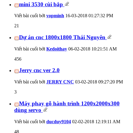
mini 3530 cùi bắp
Viết bài cuối bởi
vopminh
16-03-2018
01:27:32 PM
21
Dự án cnc 1800x1800 Thái Nguyên
Viết bài cuối bởi
Kedoithay
06-02-2018
10:21:51 AM
456
Jerry cnc ver 2.0
Viết bài cuối bởi
JERRY CNC
03-02-2018
09:27:20 PM
3
Máy phay gỗ hành trình 1200x2000x300
dùng servo
Viết bài cuối bởi
ducduy9104
02-02-2018
12:19:11 AM
48