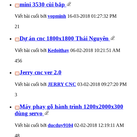
mini 3530 cùi bắp
Viết bài cuối bởi
vopminh
16-03-2018
01:27:32 PM
21
Dự án cnc 1800x1800 Thái Nguyên
Viết bài cuối bởi
Kedoithay
06-02-2018
10:21:51 AM
456
Jerry cnc ver 2.0
Viết bài cuối bởi
JERRY CNC
03-02-2018
09:27:20 PM
3
Máy phay gỗ hành trình 1200x2000x300
dùng servo
Viết bài cuối bởi
ducduy9104
02-02-2018
12:19:11 AM
48