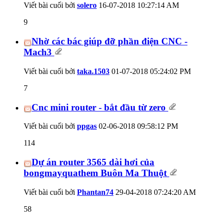
Viết bài cuối bởi
solero
16-07-2018
10:27:14 AM
9
Nhờ các bác giúp đỡ phần điện CNC -
Mach3
Viết bài cuối bởi
taka.1503
01-07-2018
05:24:02 PM
7
Cnc mini router - bắt đầu từ zero
Viết bài cuối bởi
ppgas
02-06-2018
09:58:12 PM
114
Dự án router 3565 dài hơi của
bongmayquathem Buôn Ma Thuột
Viết bài cuối bởi
Phantan74
29-04-2018
07:24:20 AM
58