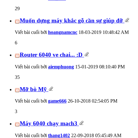
29
Muốn dựng máy khắc gỗ cần sự giúp đỡ
Viết bài cuối bởi
hoangnamcnc
18-03-2019
10:48:42 AM
6
Router 6040 ve chai... :D
Viết bài cuối bởi
aiemphuong
15-01-2019
08:10:40 PM
35
Mỡ bò Mỹ
Viết bài cuối bởi
game666
26-10-2018
02:54:05 PM
3
Máy 6040 chạy mach3
Viết bài cuối bởi
thang1402
22-09-2018
05:45:49 AM