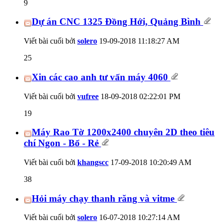
9
Dự án CNC 1325 Đồng Hới, Quảng Bình
Viết bài cuối bởi
solero
19-09-2018
11:18:27 AM
25
Xin các cao anh tư vấn máy 4060
Viết bài cuối bởi
vufree
18-09-2018
02:22:01 PM
19
Máy Rao Tờ 1200x2400 chuyên 2D theo tiêu
chí Ngon - Bổ - Rẻ
Viết bài cuối bởi
khangscc
17-09-2018
10:20:49 AM
38
Hỏi máy chạy thanh răng và vitme
Viết bài cuối bởi
solero
16-07-2018
10:27:14 AM