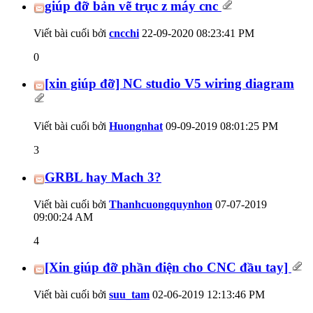
giúp đỡ bản vẽ trục z máy cnc
Viết bài cuối bởi
cncchi
22-09-2020
08:23:41 PM
0
[xin giúp đỡ] NC studio V5 wiring diagram
Viết bài cuối bởi
Huongnhat
09-09-2019
08:01:25 PM
3
GRBL hay Mach 3?
Viết bài cuối bởi
Thanhcuongquynhon
07-07-2019
09:00:24 AM
4
[Xin giúp đỡ phần điện cho CNC đầu tay]
Viết bài cuối bởi
suu_tam
02-06-2019
12:13:46 PM