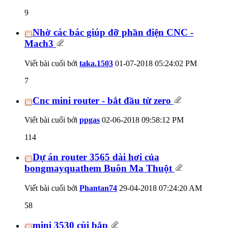
9
Nhờ các bác giúp đỡ phần điện CNC -
Mach3
Viết bài cuối bởi
taka.1503
01-07-2018
05:24:02 PM
7
Cnc mini router - bắt đầu từ zero
Viết bài cuối bởi
ppgas
02-06-2018
09:58:12 PM
114
Dự án router 3565 dài hơi của
bongmayquathem Buôn Ma Thuột
Viết bài cuối bởi
Phantan74
29-04-2018
07:24:20 AM
58
mini 3530 cùi bắp