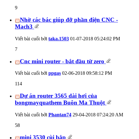
9
Nhờ các bác giúp đỡ phần điện CNC -
Mach3
Viết bài cuối bởi
taka.1503
01-07-2018
05:24:02 PM
7
Cnc mini router - bắt đầu từ zero
Viết bài cuối bởi
ppgas
02-06-2018
09:58:12 PM
114
Dự án router 3565 dài hơi của
bongmayquathem Buôn Ma Thuột
Viết bài cuối bởi
Phantan74
29-04-2018
07:24:20 AM
58
mini 3530 cùi bắp