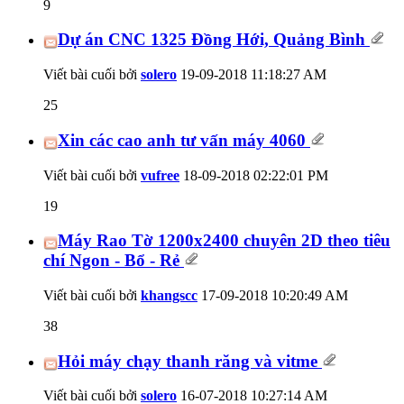
9
Dự án CNC 1325 Đồng Hới, Quảng Bình
Viết bài cuối bởi
solero
19-09-2018
11:18:27 AM
25
Xin các cao anh tư vấn máy 4060
Viết bài cuối bởi
vufree
18-09-2018
02:22:01 PM
19
Máy Rao Tờ 1200x2400 chuyên 2D theo tiêu
chí Ngon - Bổ - Rẻ
Viết bài cuối bởi
khangscc
17-09-2018
10:20:49 AM
38
Hỏi máy chạy thanh răng và vitme
Viết bài cuối bởi
solero
16-07-2018
10:27:14 AM