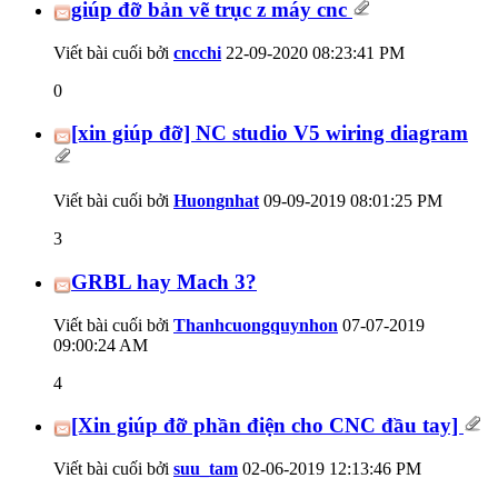
giúp đỡ bản vẽ trục z máy cnc
Viết bài cuối bởi
cncchi
22-09-2020
08:23:41 PM
0
[xin giúp đỡ] NC studio V5 wiring diagram
Viết bài cuối bởi
Huongnhat
09-09-2019
08:01:25 PM
3
GRBL hay Mach 3?
Viết bài cuối bởi
Thanhcuongquynhon
07-07-2019
09:00:24 AM
4
[Xin giúp đỡ phần điện cho CNC đầu tay]
Viết bài cuối bởi
suu_tam
02-06-2019
12:13:46 PM