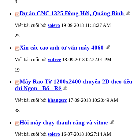
9
Dự án CNC 1325 Đồng Hới, Quảng Bình
Viết bài cuối bởi
solero
19-09-2018
11:18:27 AM
25
Xin các cao anh tư vấn máy 4060
Viết bài cuối bởi
vufree
18-09-2018
02:22:01 PM
19
Máy Rao Tờ 1200x2400 chuyên 2D theo tiêu
chí Ngon - Bổ - Rẻ
Viết bài cuối bởi
khangscc
17-09-2018
10:20:49 AM
38
Hỏi máy chạy thanh răng và vitme
Viết bài cuối bởi
solero
16-07-2018
10:27:14 AM