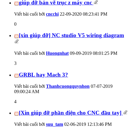
giúp đỡ bản vẽ trục z máy cnc
Viết bài cuối bởi
cncchi
22-09-2020
08:23:41 PM
0
[xin giúp đỡ] NC studio V5 wiring diagram
Viết bài cuối bởi
Huongnhat
09-09-2019
08:01:25 PM
3
GRBL hay Mach 3?
Viết bài cuối bởi
Thanhcuongquynhon
07-07-2019
09:00:24 AM
4
[Xin giúp đỡ phần điện cho CNC đầu tay]
Viết bài cuối bởi
suu_tam
02-06-2019
12:13:46 PM