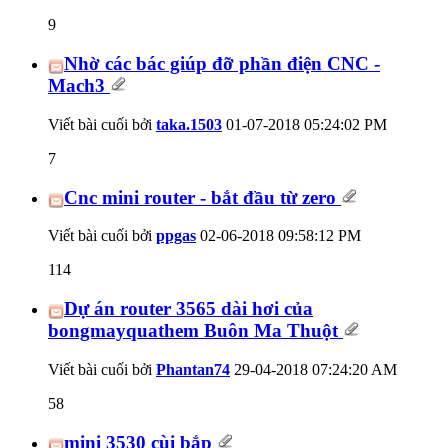
9
Nhờ các bác giúp đỡ phần điện CNC -
Mach3
Viết bài cuối bởi
taka.1503
01-07-2018
05:24:02 PM
7
Cnc mini router - bắt đầu từ zero
Viết bài cuối bởi
ppgas
02-06-2018
09:58:12 PM
114
Dự án router 3565 dài hơi của
bongmayquathem Buôn Ma Thuột
Viết bài cuối bởi
Phantan74
29-04-2018
07:24:20 AM
58
mini 3530 cùi bắp