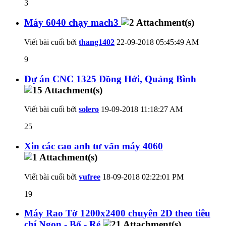
3
Máy 6040 chạy mach3
Viết bài cuối bởi
thang1402
22-09-2018
05:45:49 AM
9
Dự án CNC 1325 Đồng Hới, Quảng Bình
Viết bài cuối bởi
solero
19-09-2018
11:18:27 AM
25
Xin các cao anh tư vấn máy 4060
Viết bài cuối bởi
vufree
18-09-2018
02:22:01 PM
19
Máy Rao Tờ 1200x2400 chuyên 2D theo tiêu
chí Ngon - Bổ - Rẻ