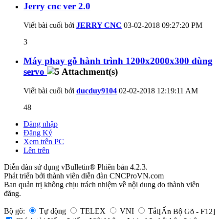
Jerry cnc ver 2.0
Viết bài cuối bởi
JERRY CNC
03-02-2018
09:27:20 PM
3
Máy phay gỗ hành trình 1200x2000x300 dùng
servo
Viết bài cuối bởi
ducduy9104
02-02-2018
12:19:11 AM
48
Đăng nhập
Đăng Ký
Xem trên PC
Lên trên
Diễn đàn sử dụng vBulletin® Phiên bản 4.2.3.
Phát triển bởi thành viên diễn đàn CNCProVN.com
Ban quản trị không chịu trách nhiệm về nội dung do thành viên
đăng.
Bộ gõ:
Tự động
TELEX
VNI
Tắt
[Ẩn Bộ Gõ - F12]