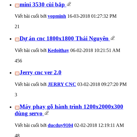
mini 3530 cùi bắp
Viết bài cuối bởi
vopminh
16-03-2018
01:27:32 PM
21
Dự án cnc 1800x1800 Thái Nguyên
Viết bài cuối bởi
Kedoithay
06-02-2018
10:21:51 AM
456
Jerry cnc ver 2.0
Viết bài cuối bởi
JERRY CNC
03-02-2018
09:27:20 PM
3
Máy phay gỗ hành trình 1200x2000x300
dùng servo
Viết bài cuối bởi
ducduy9104
02-02-2018
12:19:11 AM
48