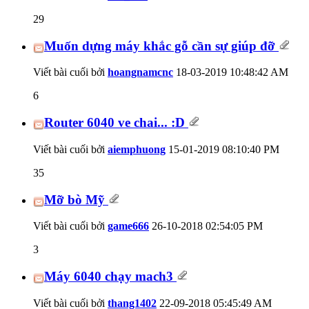
29
Muốn dựng máy khắc gỗ cần sự giúp đỡ
Viết bài cuối bởi
hoangnamcnc
18-03-2019
10:48:42 AM
6
Router 6040 ve chai... :D
Viết bài cuối bởi
aiemphuong
15-01-2019
08:10:40 PM
35
Mỡ bò Mỹ
Viết bài cuối bởi
game666
26-10-2018
02:54:05 PM
3
Máy 6040 chạy mach3
Viết bài cuối bởi
thang1402
22-09-2018
05:45:49 AM