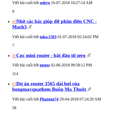
Viết bài cuối bởi
solero
16-07-2018
10:27:14 AM
9
Nhờ các bác giúp đỡ phần điện CNC -
Mach3
Viết bài cuối bởi
taka.1503
01-07-2018
05:24:02 PM
7
Cnc mini router - bắt đầu từ zero
Viết bài cuối bởi
ppgas
02-06-2018
09:58:12 PM
114
Dự án router 3565 dài hơi của
bongmayquathem Buôn Ma Thuột
Viết bài cuối bởi
Phantan74
29-04-2018
07:24:20 AM
58