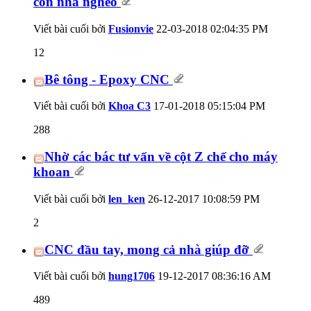
con nhà nghèo
Viết bài cuối bởi
Fusionvie
22-03-2018
02:04:35 PM
12
Bê tông - Epoxy CNC
Viết bài cuối bởi
Khoa C3
17-01-2018
05:15:04 PM
288
Nhờ các bác tư vấn về cột Z chế cho máy
khoan
Viết bài cuối bởi
len_ken
26-12-2017
10:08:59 PM
2
CNC đầu tay, mong cả nhà giúp đỡ
Viết bài cuối bởi
hung1706
19-12-2017
08:36:16 AM
489