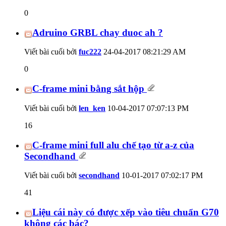
0
Adruino GRBL chay duoc ah ?
Viết bài cuối bởi
fuc222
24-04-2017
08:21:29 AM
0
C-frame mini bằng sắt hộp
Viết bài cuối bởi
len_ken
10-04-2017
07:07:13 PM
16
C-frame mini full alu chế tạo từ a-z của
Secondhand
Viết bài cuối bởi
secondhand
10-01-2017
07:02:17 PM
41
Liệu cái này có được xếp vào tiêu chuẩn G70
không các bác?