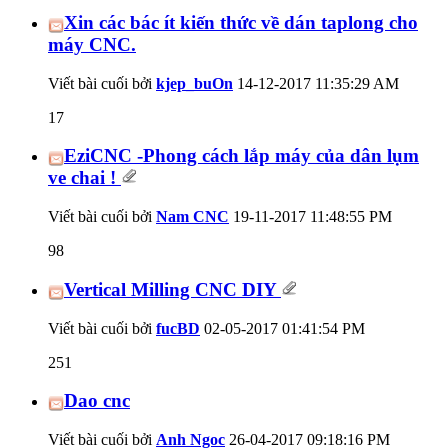
Xin các bác ít kiến thức về dán taplong cho
máy CNC.
Viết bài cuối bởi
kjep_buOn
14-12-2017
11:35:29 AM
17
EziCNC -Phong cách lắp máy của dân lụm
ve chai !
Viết bài cuối bởi
Nam CNC
19-11-2017
11:48:55 PM
98
Vertical Milling CNC DIY
Viết bài cuối bởi
fucBD
02-05-2017
01:41:54 PM
251
Dao cnc
Viết bài cuối bởi
Anh Ngoc
26-04-2017
09:18:16 PM