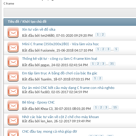
C frame
Tiêu đề
/
Khởi tạo chủ đề
Xin tư vấn về đổ sika
1
2
Bắt đầu bởi
tvn24680
‎, 07-01-2020 09:29:20 PM
Mini C frame (350x200x280) - Vừa làm vừa học
1
2
3
...
5
Bắt đầu bởi
Fusionvie
‎, 25-06-2018 04:17:10 PM
Thống kê vật tư - công cụ làm C-Frame kim loại
1
2
3
...
31
Bắt đầu bởi
ppgas
‎, 24-02-2015 02:41:54 PM
Em tập làm trục A bằng đồ chơi của bác Ba gác
1
2
Bắt đầu bởi
Tuanlm
‎, 18-07-2018 07:03:15 PM
Dự án mini CNC kết cấu máy dạng C frame con nhà nghèo
Bắt đầu bởi
fucBD
‎, 02-05-2017 02:34:59 PM
Bê tông - Epoxy CNC
1
2
3
...
15
Bắt đầu bởi
Khoa C3
‎, 30-07-2015 08:01:20 PM
Nhờ các bác tư vấn về cột Z chế cho máy khoan
Bắt đầu bởi
len_ken
‎, 26-12-2017 09:19:49 PM
CNC đầu tay, mong cả nhà giúp đỡ