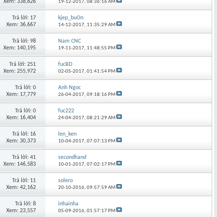
Xem: 338,826
19-12-2017,
08:36:16 AM
Trả lời: 17
kjep_buOn
Xem: 36,667
14-12-2017,
11:35:29 AM
Trả lời: 98
Nam CNC
Xem: 140,195
19-11-2017,
11:48:55 PM
Trả lời: 251
fucBD
Xem: 255,972
02-05-2017,
01:41:54 PM
Trả lời: 0
Anh Ngoc
Xem: 17,779
26-04-2017,
09:18:16 PM
Trả lời: 0
fuc222
Xem: 16,404
24-04-2017,
08:21:29 AM
Trả lời: 16
len_ken
Xem: 30,373
10-04-2017,
07:07:13 PM
Trả lời: 41
secondhand
Xem: 146,583
10-01-2017,
07:02:17 PM
Trả lời: 11
solero
Xem: 42,162
20-10-2016,
09:57:59 AM
Trả lời: 8
inhainha
Xem: 23,557
05-09-2016,
01:57:17 PM