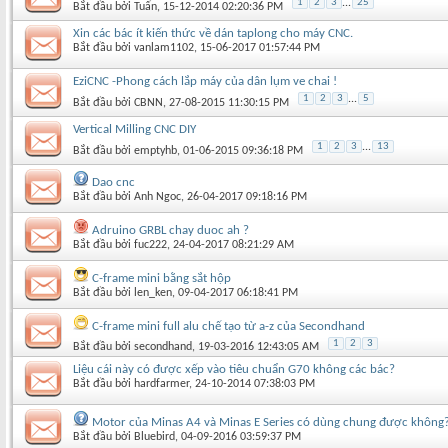
1
2
3
...
25
Bắt đầu bởi
Tuấn
‎, 15-12-2014 02:20:36 PM
Xin các bác ít kiến thức về dán taplong cho máy CNC.
Bắt đầu bởi
vanlam1102
‎, 15-06-2017 01:57:44 PM
EziCNC -Phong cách lắp máy của dân lụm ve chai !
1
2
3
...
5
Bắt đầu bởi
CBNN
‎, 27-08-2015 11:30:15 PM
Vertical Milling CNC DIY
1
2
3
...
13
Bắt đầu bởi
emptyhb
‎, 01-06-2015 09:36:18 PM
Dao cnc
Bắt đầu bởi
Anh Ngoc
‎, 26-04-2017 09:18:16 PM
Adruino GRBL chay duoc ah ?
Bắt đầu bởi
fuc222
‎, 24-04-2017 08:21:29 AM
C-frame mini bằng sắt hộp
Bắt đầu bởi
len_ken
‎, 09-04-2017 06:18:41 PM
C-frame mini full alu chế tạo từ a-z của Secondhand
1
2
3
Bắt đầu bởi
secondhand
‎, 19-03-2016 12:43:05 AM
Liệu cái này có được xếp vào tiêu chuẩn G70 không các bác?
Bắt đầu bởi
hardfarmer
‎, 24-10-2014 07:38:03 PM
Motor của Minas A4 và Minas E Series có dùng chung được không
Bắt đầu bởi
Bluebird
‎, 04-09-2016 03:59:37 PM