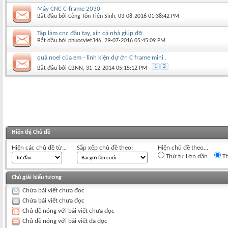
Máy CNC C-frame 2030-
Bắt đầu bởi
Công Tôn Tiên Sinh
‎, 03-08-2016 01:38:42 PM
Tập làm cnc đầu tay, xin cả nhà giúp đỡ
Bắt đầu bởi
phuocviet346
‎, 29-07-2016 05:45:09 PM
quà noel của em - linh kiện dự ớn C frame mini .
1
2
Bắt đầu bởi
CBNN
‎, 31-12-2014 05:15:12 PM
Hiển thị Chủ đề
Hiện các chủ đề từ...
Sắp xếp chủ đề theo:
Hiện chủ đề theo...
Thứ tự Lớn dần
Th
Chú giải biểu tượng
Chứa bài viết chưa đọc
Chứa bài viết chưa đọc
Chủ đề nóng với bài viết chưa đọc
Chủ đề nóng với bài viết đã đọc