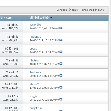
Công cụ diễn đàn
Tìm kiếm diễn đàn
lời
/
Xem
Viết bài cuối bởi
Trả lời: 20
tvn24680
Xem: 186,374
16-03-2020,
01:17:34 AM
Trả lời: 83
Fusionvie
Xem: 203,438
24-03-2019,
10:13:02 PM
Trả lời: 606
ppgas
Xem: 435,162
24-03-2019,
12:14:32 AM
Trả lời: 38
nhatson
Xem: 76,900
10-09-2018,
09:50:31 AM
Trả lời: 12
Fusionvie
Xem: 34,987
22-03-2018,
02:04:35 PM
Trả lời: 288
Khoa C3
Xem: 271,784
17-01-2018,
05:15:04 PM
Trả lời: 2
len_ken
Xem: 23,357
26-12-2017,
10:08:59 PM
Trả lời: 489
hung1706