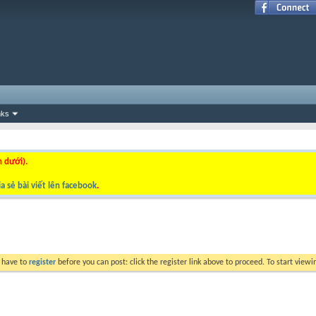
nks
n dưới).
a sẻ bài viết lên facebook
.
y have to
register
before you can post: click the register link above to proceed. To start view