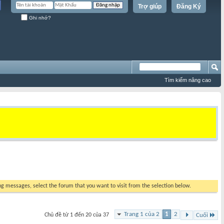
Trợ giúp
Đăng Ký
Ghi nhớ?
Tìm kiếm nâng cao
ing messages, select the forum that you want to visit from the selection below.
Trang 1 của 2
1
2
Chủ đề từ 1 đến 20 của 37
Cuối