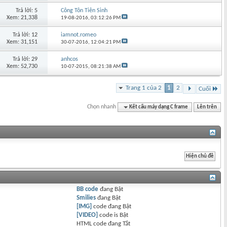
Trả lời: 5
Công Tôn Tiên Sinh
Xem: 21,338
19-08-2016,
03:12:26 PM
Trả lời: 12
iamnot.romeo
Xem: 31,151
30-07-2016,
12:04:21 PM
Trả lời: 29
anhcos
Xem: 52,730
10-07-2015,
08:21:38 AM
Trang 1 của 2
1
2
Cuối
Chọn nhanh
Kết cấu máy dạng C frame
Lên trên
BB code
đang
Bật
Smilies
đang
Bật
[IMG]
code đang
Bật
[VIDEO]
code is
Bật
HTML code đang
Tắt