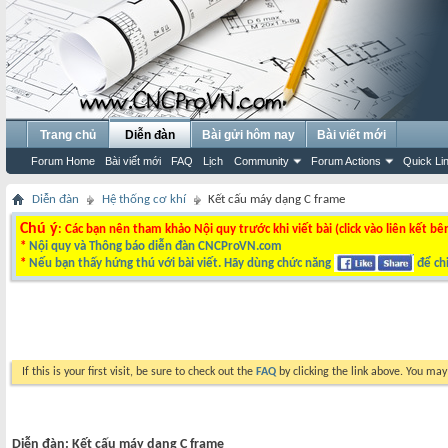
Trang chủ
Diễn đàn
Bài gửi hôm nay
Bài viết mới
Forum Home
Bài viết mới
FAQ
Lịch
Community
Forum Actions
Quick Li
Diễn đàn
Hệ thống cơ khí
Kết cấu máy dạng C frame
Chú ý
: Các bạn nên tham khảo Nội quy trước khi viết bài (click vào liên kết bê
*
Nội quy và Thông báo diễn đàn CNCProVN.com
*
Nếu bạn thấy hứng thú với bài viết. Hãy dùng chức năng
để chi
If this is your first visit, be sure to check out the
FAQ
by clicking the link above. You ma
Diễn đàn:
Kết cấu máy dạng C frame