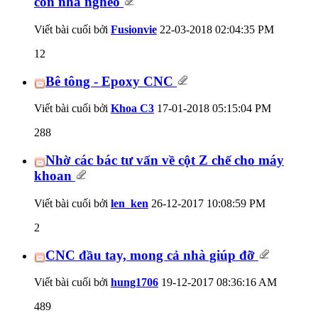
con nhà nghèo
Viết bài cuối bởi
Fusionvie
22-03-2018
02:04:35 PM
12
Bê tông - Epoxy CNC
Viết bài cuối bởi
Khoa C3
17-01-2018
05:15:04 PM
288
Nhờ các bác tư vấn về cột Z chế cho máy
khoan
Viết bài cuối bởi
len_ken
26-12-2017
10:08:59 PM
2
CNC đầu tay, mong cả nhà giúp đỡ
Viết bài cuối bởi
hung1706
19-12-2017
08:36:16 AM
489