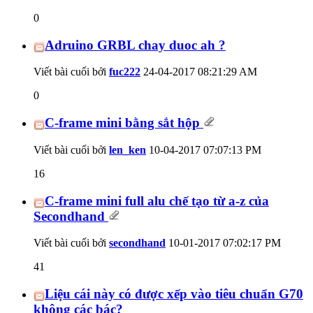
0
Adruino GRBL chay duoc ah ?
Viết bài cuối bởi
fuc222
24-04-2017
08:21:29 AM
0
C-frame mini bằng sắt hộp
Viết bài cuối bởi
len_ken
10-04-2017
07:07:13 PM
16
C-frame mini full alu chế tạo từ a-z của
Secondhand
Viết bài cuối bởi
secondhand
10-01-2017
07:02:17 PM
41
Liệu cái này có được xếp vào tiêu chuẩn G70
không các bác?