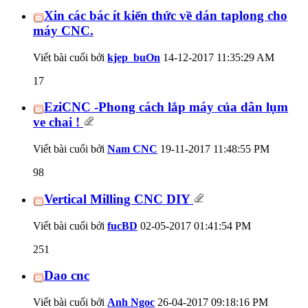
Xin các bác ít kiến thức về dán taplong cho
máy CNC.
Viết bài cuối bởi
kjep_buOn
14-12-2017
11:35:29 AM
17
EziCNC -Phong cách lắp máy của dân lụm
ve chai !
Viết bài cuối bởi
Nam CNC
19-11-2017
11:48:55 PM
98
Vertical Milling CNC DIY
Viết bài cuối bởi
fucBD
02-05-2017
01:41:54 PM
251
Dao cnc
Viết bài cuối bởi
Anh Ngoc
26-04-2017
09:18:16 PM