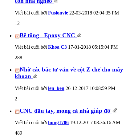
con nhà nghèo
Viết bài cuối bởi
Fusionvie
22-03-2018
02:04:35 PM
12
Bê tông - Epoxy CNC
Viết bài cuối bởi
Khoa C3
17-01-2018
05:15:04 PM
288
Nhờ các bác tư vấn về cột Z chế cho máy
khoan
Viết bài cuối bởi
len_ken
26-12-2017
10:08:59 PM
2
CNC đầu tay, mong cả nhà giúp đỡ
Viết bài cuối bởi
hung1706
19-12-2017
08:36:16 AM
489