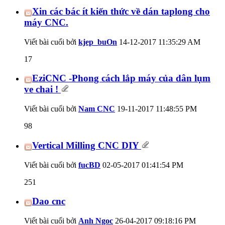
Xin các bác ít kiến thức về dán taplong cho
máy CNC.
Viết bài cuối bởi
kjep_buOn
14-12-2017
11:35:29 AM
17
EziCNC -Phong cách lắp máy của dân lụm
ve chai !
Viết bài cuối bởi
Nam CNC
19-11-2017
11:48:55 PM
98
Vertical Milling CNC DIY
Viết bài cuối bởi
fucBD
02-05-2017
01:41:54 PM
251
Dao cnc
Viết bài cuối bởi
Anh Ngoc
26-04-2017
09:18:16 PM