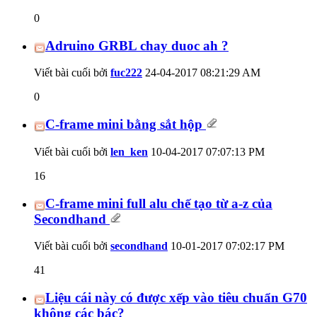
0
Adruino GRBL chay duoc ah ?
Viết bài cuối bởi
fuc222
24-04-2017
08:21:29 AM
0
C-frame mini bằng sắt hộp
Viết bài cuối bởi
len_ken
10-04-2017
07:07:13 PM
16
C-frame mini full alu chế tạo từ a-z của
Secondhand
Viết bài cuối bởi
secondhand
10-01-2017
07:02:17 PM
41
Liệu cái này có được xếp vào tiêu chuẩn G70
không các bác?