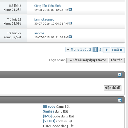
Trả lời: 5
Công Tôn Tiên Sinh
Xem: 21,282
19-08-2016,
03:12:26 PM
Trả lời: 12
iamnot.romeo
Xem: 31,098
30-07-2016,
12:04:21 PM
Trả lời: 29
anhcos
Xem: 52,594
10-07-2015,
08:21:38 AM
Trang 1 của 2
1
2
Cuối
Chọn nhanh
Kết cấu máy dạng C frame
Lên trên
BB code
đang
Bật
Smilies
đang
Bật
[IMG]
code đang
Bật
[VIDEO]
code is
Bật
HTML code đang
Tắt