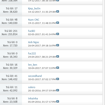
Xem: 338,564
19-12-2017,
08:36:16 AM
Trả lời: 17
kjep_buOn
Xem: 36,620
14-12-2017,
11:35:29 AM
Trả lời: 98
Nam CNC
Xem: 140,030
19-11-2017,
11:48:55 PM
Trả lời: 251
fucBD
Xem: 255,814
02-05-2017,
01:41:54 PM
Trả lời: 0
Anh Ngoc
Xem: 17,720
26-04-2017,
09:18:16 PM
Trả lời: 0
fuc222
Xem: 16,343
24-04-2017,
08:21:29 AM
Trả lời: 16
len_ken
Xem: 30,329
10-04-2017,
07:07:13 PM
Trả lời: 41
secondhand
Xem: 146,432
10-01-2017,
07:02:17 PM
Trả lời: 11
solero
Xem: 42,092
20-10-2016,
09:57:59 AM
Trả lời: 8
inhainha
Xem: 23,508
05-09-2016,
01:57:17 PM