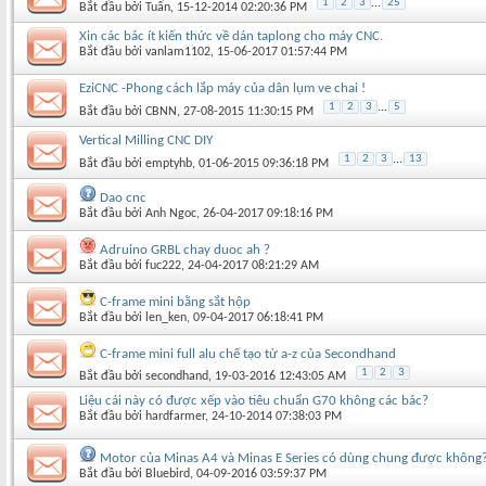
1
2
3
...
25
Bắt đầu bởi
Tuấn
‎, 15-12-2014 02:20:36 PM
Xin các bác ít kiến thức về dán taplong cho máy CNC.
Bắt đầu bởi
vanlam1102
‎, 15-06-2017 01:57:44 PM
EziCNC -Phong cách lắp máy của dân lụm ve chai !
1
2
3
...
5
Bắt đầu bởi
CBNN
‎, 27-08-2015 11:30:15 PM
Vertical Milling CNC DIY
1
2
3
...
13
Bắt đầu bởi
emptyhb
‎, 01-06-2015 09:36:18 PM
Dao cnc
Bắt đầu bởi
Anh Ngoc
‎, 26-04-2017 09:18:16 PM
Adruino GRBL chay duoc ah ?
Bắt đầu bởi
fuc222
‎, 24-04-2017 08:21:29 AM
C-frame mini bằng sắt hộp
Bắt đầu bởi
len_ken
‎, 09-04-2017 06:18:41 PM
C-frame mini full alu chế tạo từ a-z của Secondhand
1
2
3
Bắt đầu bởi
secondhand
‎, 19-03-2016 12:43:05 AM
Liệu cái này có được xếp vào tiêu chuẩn G70 không các bác?
Bắt đầu bởi
hardfarmer
‎, 24-10-2014 07:38:03 PM
Motor của Minas A4 và Minas E Series có dùng chung được không
Bắt đầu bởi
Bluebird
‎, 04-09-2016 03:59:37 PM