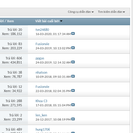
Công cụ diễn đàn
Tìm kiếm diễn đàn
lời
/
Xem
Viết bài cuối bởi
Trả lời: 20
tvn24680
Xem: 186,152
16-03-2020,
01:17:34 AM
Trả lời: 83
Fusionvie
Xem: 203,229
24-03-2019,
10:13:02 PM
Trả lời: 606
ppgas
Xem: 434,851
24-03-2019,
12:14:32 AM
Trả lời: 38
nhatson
Xem: 76,787
10-09-2018,
09:50:31 AM
Trả lời: 12
Fusionvie
Xem: 34,922
22-03-2018,
02:04:35 PM
Trả lời: 288
Khoa C3
Xem: 271,595
17-01-2018,
05:15:04 PM
Trả lời: 2
len_ken
Xem: 23,299
26-12-2017,
10:08:59 PM
Trả lời: 489
hung1706