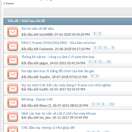
C frame
Tiêu đề
/
Khởi tạo chủ đề
Xin tư vấn về đổ sika
1
2
Bắt đầu bởi
tvn24680
‎, 07-01-2020 09:29:20 PM
Mini C frame (350x200x280) - Vừa làm vừa học
1
2
3
...
5
Bắt đầu bởi
Fusionvie
‎, 25-06-2018 04:17:10 PM
Thống kê vật tư - công cụ làm C-Frame kim loại
1
2
3
...
31
Bắt đầu bởi
ppgas
‎, 24-02-2015 02:41:54 PM
Em tập làm trục A bằng đồ chơi của bác Ba gác
1
2
Bắt đầu bởi
Tuanlm
‎, 18-07-2018 07:03:15 PM
Dự án mini CNC kết cấu máy dạng C frame con nhà nghèo
Bắt đầu bởi
fucBD
‎, 02-05-2017 02:34:59 PM
Bê tông - Epoxy CNC
1
2
3
...
15
Bắt đầu bởi
Khoa C3
‎, 30-07-2015 08:01:20 PM
Nhờ các bác tư vấn về cột Z chế cho máy khoan
Bắt đầu bởi
len_ken
‎, 26-12-2017 09:19:49 PM
CNC đầu tay, mong cả nhà giúp đỡ