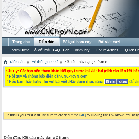
Trang chủ
Diễn đàn
Bài gửi hôm nay
Bài viết mới
Forum Home
Bài viết mới
FAQ
Lịch
Community
Forum Actions
Quick Li
Diễn đàn
Hệ thống cơ khí
Kết cấu máy dạng C frame
Chú ý
: Các bạn nên tham khảo Nội quy trước khi viết bài (click vào liên kết bê
*
Nội quy và Thông báo diễn đàn CNCProVN.com
*
Nếu bạn thấy hứng thú với bài viết. Hãy dùng chức năng
để chi
If this is your first visit, be sure to check out the
FAQ
by clicking the link above. You ma
Diễn đàn:
Kết cấu máy dạng C frame