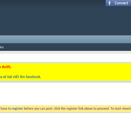
nks
n dưới).
a sẻ bài viết lên facebook
.
y have to
register
before you can post: click the register link above to proceed. To start view