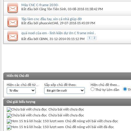
Máy CNC C-frame 2030-
Bắt đầu bởi
Công Tôn Tiên Sinh
‎, 03-08-2016 01:38:42 PM
Tập làm cnc đầu tay, xin cả nhà giúp đỡ
Bắt đầu bởi
phuocviet346
‎, 29-07-2016 05:45:09 PM
quà noel của em - linh kiện dự ớn C frame mini .
1
2
Bắt đầu bởi
CBNN
‎, 31-12-2014 05:15:12 PM
Hiển thị Chủ đề
Hiện các chủ đề từ...
Sắp xếp chủ đề theo:
Hiện chủ đề theo...
Thứ tự Lớn dần
Th
Chú giải biểu tượng
Chứa bài viết chưa đọc
Chứa bài viết chưa đọc
Chủ đề nóng với bài viết chưa đọc
Chủ đề nóng với bài viết đã đọc