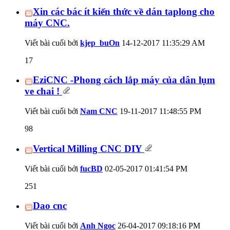
Xin các bác ít kiến thức về dán taplong cho
máy CNC.
Viết bài cuối bởi
kjep_buOn
14-12-2017
11:35:29 AM
17
EziCNC -Phong cách lắp máy của dân lụm
ve chai !
Viết bài cuối bởi
Nam CNC
19-11-2017
11:48:55 PM
98
Vertical Milling CNC DIY
Viết bài cuối bởi
fucBD
02-05-2017
01:41:54 PM
251
Dao cnc
Viết bài cuối bởi
Anh Ngoc
26-04-2017
09:18:16 PM