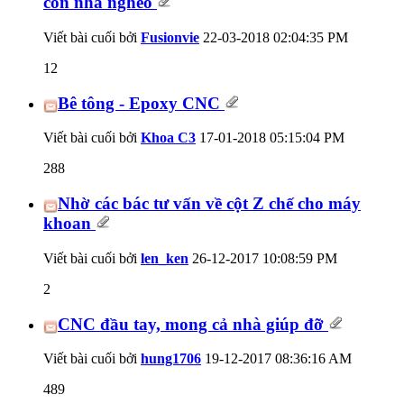
con nhà nghèo
Viết bài cuối bởi
Fusionvie
22-03-2018
02:04:35 PM
12
Bê tông - Epoxy CNC
Viết bài cuối bởi
Khoa C3
17-01-2018
05:15:04 PM
288
Nhờ các bác tư vấn về cột Z chế cho máy
khoan
Viết bài cuối bởi
len_ken
26-12-2017
10:08:59 PM
2
CNC đầu tay, mong cả nhà giúp đỡ
Viết bài cuối bởi
hung1706
19-12-2017
08:36:16 AM
489