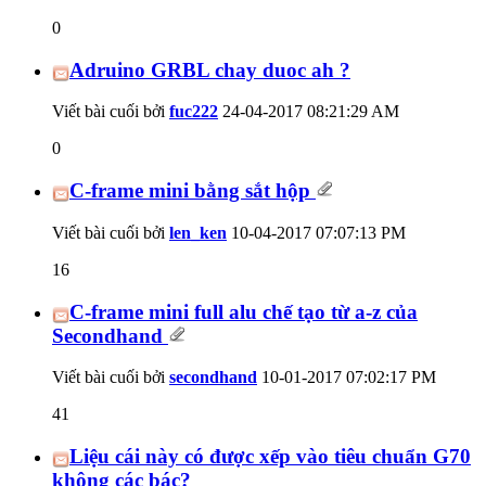
0
Adruino GRBL chay duoc ah ?
Viết bài cuối bởi
fuc222
24-04-2017
08:21:29 AM
0
C-frame mini bằng sắt hộp
Viết bài cuối bởi
len_ken
10-04-2017
07:07:13 PM
16
C-frame mini full alu chế tạo từ a-z của
Secondhand
Viết bài cuối bởi
secondhand
10-01-2017
07:02:17 PM
41
Liệu cái này có được xếp vào tiêu chuẩn G70
không các bác?