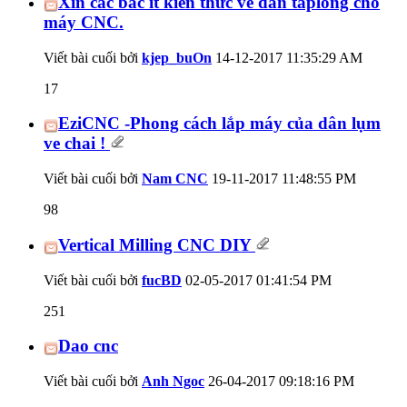
Xin các bác ít kiến thức về dán taplong cho
máy CNC.
Viết bài cuối bởi
kjep_buOn
14-12-2017
11:35:29 AM
17
EziCNC -Phong cách lắp máy của dân lụm
ve chai !
Viết bài cuối bởi
Nam CNC
19-11-2017
11:48:55 PM
98
Vertical Milling CNC DIY
Viết bài cuối bởi
fucBD
02-05-2017
01:41:54 PM
251
Dao cnc
Viết bài cuối bởi
Anh Ngoc
26-04-2017
09:18:16 PM