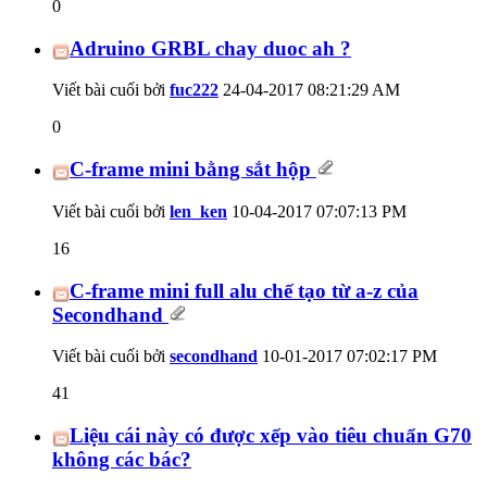
0
Adruino GRBL chay duoc ah ?
Viết bài cuối bởi
fuc222
24-04-2017
08:21:29 AM
0
C-frame mini bằng sắt hộp
Viết bài cuối bởi
len_ken
10-04-2017
07:07:13 PM
16
C-frame mini full alu chế tạo từ a-z của
Secondhand
Viết bài cuối bởi
secondhand
10-01-2017
07:02:17 PM
41
Liệu cái này có được xếp vào tiêu chuẩn G70
không các bác?