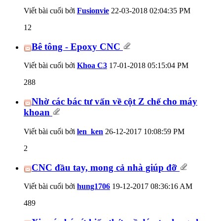
Viết bài cuối bởi
Fusionvie
22-03-2018
02:04:35 PM
12
Bê tông - Epoxy CNC
Viết bài cuối bởi
Khoa C3
17-01-2018
05:15:04 PM
288
Nhờ các bác tư vấn về cột Z chế cho máy
khoan
Viết bài cuối bởi
len_ken
26-12-2017
10:08:59 PM
2
CNC đầu tay, mong cả nhà giúp đỡ
Viết bài cuối bởi
hung1706
19-12-2017
08:36:16 AM
489