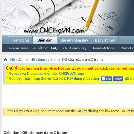
Trang chủ
Diễn đàn
Bài gửi hôm nay
Bài viết mới
Forum Home
Bài viết mới
FAQ
Lịch
Community
Forum Actions
Quick Li
Diễn đàn
Hệ thống cơ khí
Kết cấu máy dạng C frame
Chú ý
: Các bạn nên tham khảo Nội quy trước khi viết bài (click vào liên kết bê
*
Nội quy và Thông báo diễn đàn CNCProVN.com
*
Nếu bạn thấy hứng thú với bài viết. Hãy dùng chức năng
để chi
If this is your first visit, be sure to check out the
FAQ
by clicking the link above. You ma
Diễn đàn:
Kết cấu máy dạng C frame