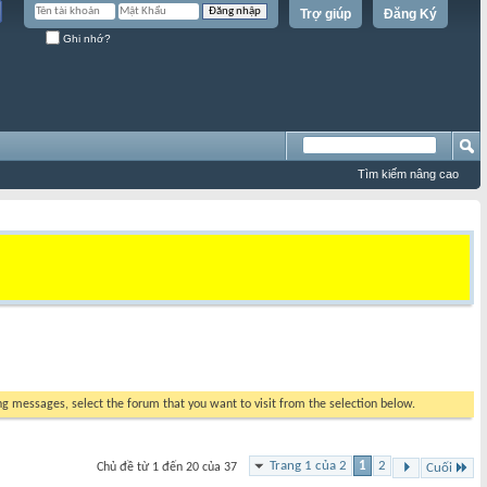
Trợ giúp
Đăng Ký
Ghi nhớ?
Tìm kiếm nâng cao
ing messages, select the forum that you want to visit from the selection below.
Trang 1 của 2
1
2
Chủ đề từ 1 đến 20 của 37
Cuối