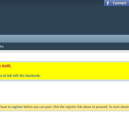
nks
n dưới).
a sẻ bài viết lên facebook
.
y have to
register
before you can post: click the register link above to proceed. To start view