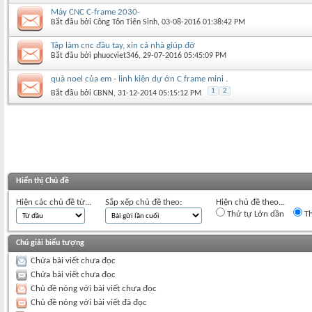
Máy CNC C-frame 2030-
Bắt đầu bởi
Công Tôn Tiên Sinh
‎, 03-08-2016 01:38:42 PM
Tập làm cnc đầu tay, xin cả nhà giúp đỡ
Bắt đầu bởi
phuocviet346
‎, 29-07-2016 05:45:09 PM
quà noel của em - linh kiện dự ớn C frame mini .
1
2
Bắt đầu bởi
CBNN
‎, 31-12-2014 05:15:12 PM
Hiển thị Chủ đề
Hiện các chủ đề từ...
Sắp xếp chủ đề theo:
Hiện chủ đề theo...
Thứ tự Lớn dần
Th
Chú giải biểu tượng
Chứa bài viết chưa đọc
Chứa bài viết chưa đọc
Chủ đề nóng với bài viết chưa đọc
Chủ đề nóng với bài viết đã đọc