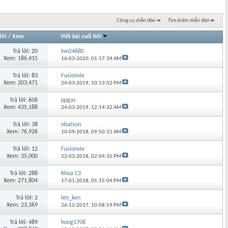
Công cụ diễn đàn
Tìm kiếm diễn đàn
lời
/
Xem
Viết bài cuối bởi
Trả lời: 20
tvn24680
Xem: 186,415
16-03-2020,
01:17:34 AM
Trả lời: 83
Fusionvie
Xem: 203,471
24-03-2019,
10:13:02 PM
Trả lời: 606
ppgas
Xem: 435,188
24-03-2019,
12:14:32 AM
Trả lời: 38
nhatson
Xem: 76,926
10-09-2018,
09:50:31 AM
Trả lời: 12
Fusionvie
Xem: 35,000
22-03-2018,
02:04:35 PM
Trả lời: 288
Khoa C3
Xem: 271,804
17-01-2018,
05:15:04 PM
Trả lời: 2
len_ken
Xem: 23,369
26-12-2017,
10:08:59 PM
Trả lời: 489
hung1706