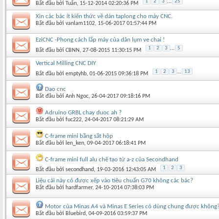
1
2
3
...
25
Bắt đầu bởi
Tuấn
‎, 15-12-2014 02:20:36 PM
Xin các bác ít kiến thức về dán taplong cho máy CNC.
Bắt đầu bởi
vanlam1102
‎, 15-06-2017 01:57:44 PM
EziCNC -Phong cách lắp máy của dân lụm ve chai !
1
2
3
...
5
Bắt đầu bởi
CBNN
‎, 27-08-2015 11:30:15 PM
Vertical Milling CNC DIY
1
2
3
...
13
Bắt đầu bởi
emptyhb
‎, 01-06-2015 09:36:18 PM
Dao cnc
Bắt đầu bởi
Anh Ngoc
‎, 26-04-2017 09:18:16 PM
Adruino GRBL chay duoc ah ?
Bắt đầu bởi
fuc222
‎, 24-04-2017 08:21:29 AM
C-frame mini bằng sắt hộp
Bắt đầu bởi
len_ken
‎, 09-04-2017 06:18:41 PM
C-frame mini full alu chế tạo từ a-z của Secondhand
1
2
3
Bắt đầu bởi
secondhand
‎, 19-03-2016 12:43:05 AM
Liệu cái này có được xếp vào tiêu chuẩn G70 không các bác?
Bắt đầu bởi
hardfarmer
‎, 24-10-2014 07:38:03 PM
Motor của Minas A4 và Minas E Series có dùng chung được không
Bắt đầu bởi
Bluebird
‎, 04-09-2016 03:59:37 PM