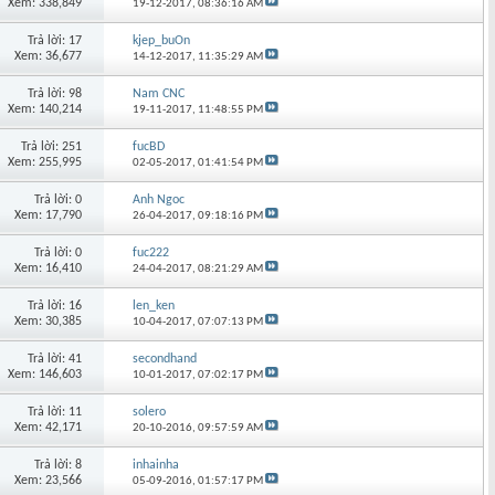
Xem: 338,849
19-12-2017,
08:36:16 AM
Trả lời: 17
kjep_buOn
Xem: 36,677
14-12-2017,
11:35:29 AM
Trả lời: 98
Nam CNC
Xem: 140,214
19-11-2017,
11:48:55 PM
Trả lời: 251
fucBD
Xem: 255,995
02-05-2017,
01:41:54 PM
Trả lời: 0
Anh Ngoc
Xem: 17,790
26-04-2017,
09:18:16 PM
Trả lời: 0
fuc222
Xem: 16,410
24-04-2017,
08:21:29 AM
Trả lời: 16
len_ken
Xem: 30,385
10-04-2017,
07:07:13 PM
Trả lời: 41
secondhand
Xem: 146,603
10-01-2017,
07:02:17 PM
Trả lời: 11
solero
Xem: 42,171
20-10-2016,
09:57:59 AM
Trả lời: 8
inhainha
Xem: 23,566
05-09-2016,
01:57:17 PM