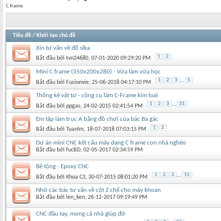
C frame
Tiêu đề
/
Khởi tạo chủ đề
Xin tư vấn về đổ sika
1
2
Bắt đầu bởi
tvn24680
‎, 07-01-2020 09:29:20 PM
Mini C frame (350x200x280) - Vừa làm vừa học
1
2
3
...
5
Bắt đầu bởi
Fusionvie
‎, 25-06-2018 04:17:10 PM
Thống kê vật tư - công cụ làm C-Frame kim loại
1
2
3
...
31
Bắt đầu bởi
ppgas
‎, 24-02-2015 02:41:54 PM
Em tập làm trục A bằng đồ chơi của bác Ba gác
1
2
Bắt đầu bởi
Tuanlm
‎, 18-07-2018 07:03:15 PM
Dự án mini CNC kết cấu máy dạng C frame con nhà nghèo
Bắt đầu bởi
fucBD
‎, 02-05-2017 02:34:59 PM
Bê tông - Epoxy CNC
1
2
3
...
15
Bắt đầu bởi
Khoa C3
‎, 30-07-2015 08:01:20 PM
Nhờ các bác tư vấn về cột Z chế cho máy khoan
Bắt đầu bởi
len_ken
‎, 26-12-2017 09:19:49 PM
CNC đầu tay, mong cả nhà giúp đỡ