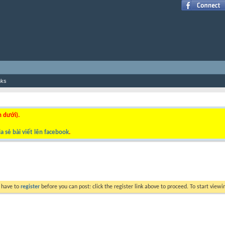
nks
n dưới).
a sẻ bài viết lên facebook
.
y have to
register
before you can post: click the register link above to proceed. To start view