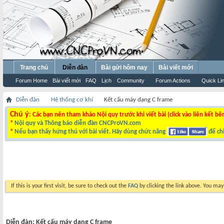
Trang chủ
Diễn đàn
Bài gửi hôm nay
Bài viết mới
Forum Home
Bài viết mới
FAQ
Lịch
Community
Forum Actions
Quick Li
Diễn đàn
Hệ thống cơ khí
Kết cấu máy dạng C frame
Chú ý
: Các bạn nên tham khảo Nội quy trước khi viết bài (click vào liên kết bê
*
Nội quy và Thông báo diễn đàn CNCProVN.com
*
Nếu bạn thấy hứng thú với bài viết. Hãy dùng chức năng
để chi
If this is your first visit, be sure to check out the
FAQ
by clicking the link above. You ma
Diễn đàn:
Kết cấu máy dạng C frame