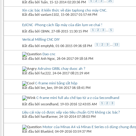
1
2
3
...
25
Bắt đầu bởi
Tuấn
‎, 15-12-2014 02:20:36 PM
Xin các bác ít kiến thức về dán taplong cho máy CNC.
Bắt đầu bởi
vanlam1102
‎, 15-06-2017 01:57:44 PM
EziCNC -Phong cách lắp máy của dân lụm ve chai !
1
2
3
...
5
Bắt đầu bởi
CBNN
‎, 27-08-2015 11:30:15 PM
Vertical Milling CNC DIY
1
2
3
...
13
Bắt đầu bởi
emptyhb
‎, 01-06-2015 09:36:18 PM
Dao cnc
Bắt đầu bởi
Anh Ngoc
‎, 26-04-2017 09:18:16 PM
Adruino GRBL chay duoc ah ?
Bắt đầu bởi
fuc222
‎, 24-04-2017 08:21:29 AM
C-frame mini bằng sắt hộp
Bắt đầu bởi
len_ken
‎, 09-04-2017 06:18:41 PM
C-frame mini full alu chế tạo từ a-z của Secondhand
1
2
3
Bắt đầu bởi
secondhand
‎, 19-03-2016 12:43:05 AM
Liệu cái này có được xếp vào tiêu chuẩn G70 không các bác?
Bắt đầu bởi
hardfarmer
‎, 24-10-2014 07:38:03 PM
Motor của Minas A4 và Minas E Series có dùng chung đư
Bắt đầu bởi
Bluebird
‎, 04-09-2016 03:59:37 PM