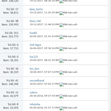
Xem: 338,520
19-12-2017,
08:36:16 AM
Trả lời: 17
kjep_buOn
Xem: 36,611
14-12-2017,
11:35:29 AM
Trả lời: 98
Nam CNC
Xem: 139,993
19-11-2017,
11:48:55 PM
Trả lời: 251
fucBD
Xem: 255,773
02-05-2017,
01:41:54 PM
Trả lời: 0
Anh Ngoc
Xem: 17,713
26-04-2017,
09:18:16 PM
Trả lời: 0
fuc222
Xem: 16,331
24-04-2017,
08:21:29 AM
Trả lời: 16
len_ken
Xem: 30,319
10-04-2017,
07:07:13 PM
Trả lời: 41
secondhand
Xem: 146,396
10-01-2017,
07:02:17 PM
Trả lời: 11
solero
Xem: 42,079
20-10-2016,
09:57:59 AM
Trả lời: 8
inhainha
Xem: 23,493
05-09-2016,
01:57:17 PM