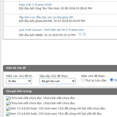
Máy CNC C-frame 2030-
Bắt đầu bởi
Công Tôn Tiên Sinh
‎, 03-08-2016 01:38:42 PM
Tập làm cnc đầu tay, xin cả nhà giúp đỡ
Bắt đầu bởi
phuocviet346
‎, 29-07-2016 05:45:09 PM
quà noel của em - linh kiện dự ớn C frame mini .
1
2
Bắt đầu bởi
CBNN
‎, 31-12-2014 05:15:12 PM
Hiển thị Chủ đề
Hiện các chủ đề từ...
Sắp xếp chủ đề theo:
Hiện chủ đề theo...
Thứ tự Lớn dần
Th
Chú giải biểu tượng
Chứa bài viết chưa đọc
Chứa bài viết chưa đọc
Chủ đề nóng với bài viết chưa đọc
Chủ đề nóng với bài viết đã đọc