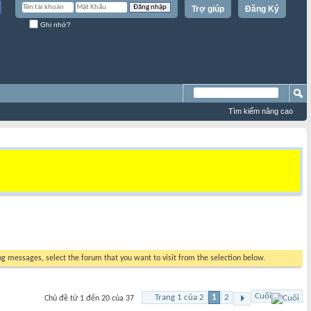
Trợ giúp
Đăng Ký
Ghi nhớ?
Tìm kiếm nâng cao
ing messages, select the forum that you want to visit from the selection below.
Cuối
Trang 1 của 2
1
2
Chủ đề từ 1 đến 20 của 37