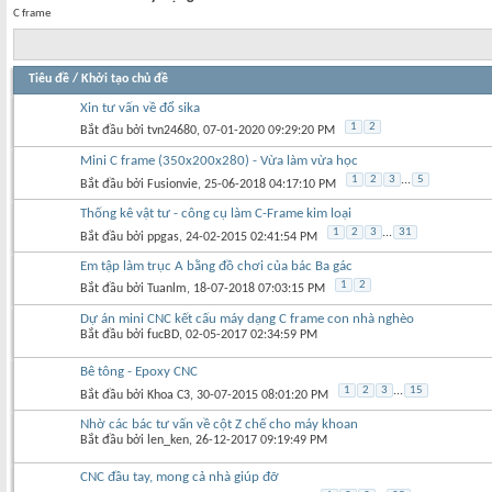
C frame
Tiêu đề
/
Khởi tạo chủ đề
Xin tư vấn về đổ sika
1
2
Bắt đầu bởi
tvn24680
‎, 07-01-2020 09:29:20 PM
Mini C frame (350x200x280) - Vừa làm vừa học
1
2
3
...
5
Bắt đầu bởi
Fusionvie
‎, 25-06-2018 04:17:10 PM
Thống kê vật tư - công cụ làm C-Frame kim loại
1
2
3
...
31
Bắt đầu bởi
ppgas
‎, 24-02-2015 02:41:54 PM
Em tập làm trục A bằng đồ chơi của bác Ba gác
1
2
Bắt đầu bởi
Tuanlm
‎, 18-07-2018 07:03:15 PM
Dự án mini CNC kết cấu máy dạng C frame con nhà nghèo
Bắt đầu bởi
fucBD
‎, 02-05-2017 02:34:59 PM
Bê tông - Epoxy CNC
1
2
3
...
15
Bắt đầu bởi
Khoa C3
‎, 30-07-2015 08:01:20 PM
Nhờ các bác tư vấn về cột Z chế cho máy khoan
Bắt đầu bởi
len_ken
‎, 26-12-2017 09:19:49 PM
CNC đầu tay, mong cả nhà giúp đỡ