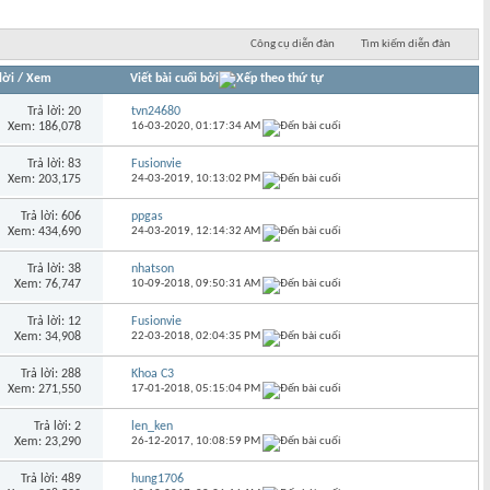
Công cụ diễn đàn
Tìm kiếm diễn đàn
lời
/
Xem
Viết bài cuối bởi
Trả lời: 20
tvn24680
Xem: 186,078
16-03-2020,
01:17:34 AM
Trả lời: 83
Fusionvie
Xem: 203,175
24-03-2019,
10:13:02 PM
Trả lời: 606
ppgas
Xem: 434,690
24-03-2019,
12:14:32 AM
Trả lời: 38
nhatson
Xem: 76,747
10-09-2018,
09:50:31 AM
Trả lời: 12
Fusionvie
Xem: 34,908
22-03-2018,
02:04:35 PM
Trả lời: 288
Khoa C3
Xem: 271,550
17-01-2018,
05:15:04 PM
Trả lời: 2
len_ken
Xem: 23,290
26-12-2017,
10:08:59 PM
Trả lời: 489
hung1706