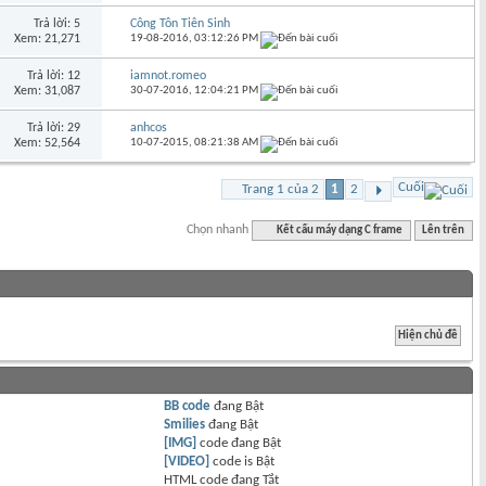
Trả lời: 5
Công Tôn Tiên Sinh
Xem: 21,271
19-08-2016,
03:12:26 PM
Trả lời: 12
iamnot.romeo
Xem: 31,087
30-07-2016,
12:04:21 PM
Trả lời: 29
anhcos
Xem: 52,564
10-07-2015,
08:21:38 AM
Cuối
Trang 1 của 2
1
2
Chọn nhanh
Kết cấu máy dạng C frame
Lên trên
BB code
đang
Bật
Smilies
đang
Bật
[IMG]
code đang
Bật
[VIDEO]
code is
Bật
HTML code đang
Tắt