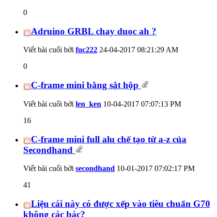
0
Adruino GRBL chay duoc ah ?
Viết bài cuối bởi
fuc222
24-04-2017
08:21:29 AM
0
C-frame mini bằng sắt hộp
Viết bài cuối bởi
len_ken
10-04-2017
07:07:13 PM
16
C-frame mini full alu chế tạo từ a-z của
Secondhand
Viết bài cuối bởi
secondhand
10-01-2017
07:02:17 PM
41
Liệu cái này có được xếp vào tiêu chuẩn G70
không các bác?