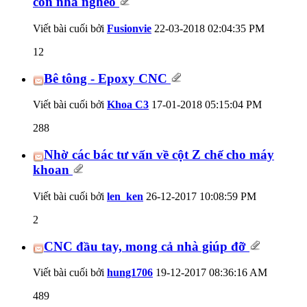
con nhà nghèo
Viết bài cuối bởi
Fusionvie
22-03-2018
02:04:35 PM
12
Bê tông - Epoxy CNC
Viết bài cuối bởi
Khoa C3
17-01-2018
05:15:04 PM
288
Nhờ các bác tư vấn về cột Z chế cho máy
khoan
Viết bài cuối bởi
len_ken
26-12-2017
10:08:59 PM
2
CNC đầu tay, mong cả nhà giúp đỡ
Viết bài cuối bởi
hung1706
19-12-2017
08:36:16 AM
489