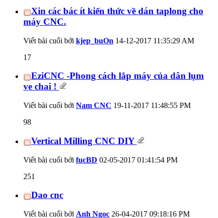
Xin các bác ít kiến thức về dán taplong cho
máy CNC.
Viết bài cuối bởi
kjep_buOn
14-12-2017
11:35:29 AM
17
EziCNC -Phong cách lắp máy của dân lụm
ve chai !
Viết bài cuối bởi
Nam CNC
19-11-2017
11:48:55 PM
98
Vertical Milling CNC DIY
Viết bài cuối bởi
fucBD
02-05-2017
01:41:54 PM
251
Dao cnc
Viết bài cuối bởi
Anh Ngoc
26-04-2017
09:18:16 PM