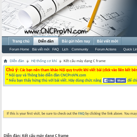
Trang chủ
Diễn đàn
Bài gửi hôm nay
Bài viết mới
Forum Home
Bài viết mới
FAQ
Lịch
Community
Forum Actions
Quick Li
Diễn đàn
Hệ thống cơ khí
Kết cấu máy dạng C frame
Chú ý
: Các bạn nên tham khảo Nội quy trước khi viết bài (click vào liên kết bê
*
Nội quy và Thông báo diễn đàn CNCProVN.com
*
Nếu bạn thấy hứng thú với bài viết. Hãy dùng chức năng
để chi
If this is your first visit, be sure to check out the
FAQ
by clicking the link above. You ma
Diễn đàn:
Kết cấu máy dạng C frame