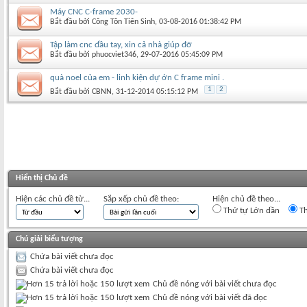
Máy CNC C-frame 2030-
Bắt đầu bởi
Công Tôn Tiên Sinh
‎, 03-08-2016 01:38:42 PM
Tập làm cnc đầu tay, xin cả nhà giúp đỡ
Bắt đầu bởi
phuocviet346
‎, 29-07-2016 05:45:09 PM
quà noel của em - linh kiện dự ớn C frame mini .
1
2
Bắt đầu bởi
CBNN
‎, 31-12-2014 05:15:12 PM
Hiển thị Chủ đề
Hiện các chủ đề từ...
Sắp xếp chủ đề theo:
Hiện chủ đề theo...
Thứ tự Lớn dần
Th
Chú giải biểu tượng
Chứa bài viết chưa đọc
Chứa bài viết chưa đọc
Chủ đề nóng với bài viết chưa đọc
Chủ đề nóng với bài viết đã đọc