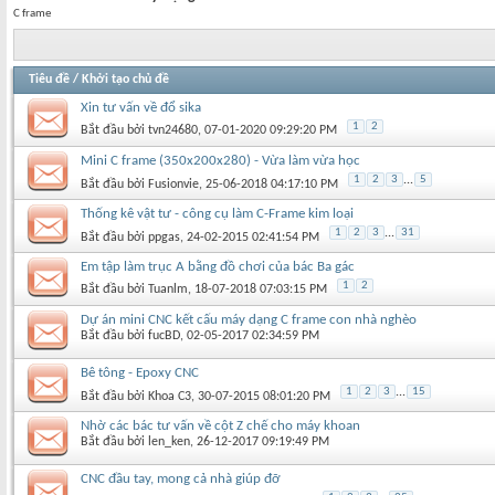
C frame
Tiêu đề
/
Khởi tạo chủ đề
Xin tư vấn về đổ sika
1
2
Bắt đầu bởi
tvn24680
‎, 07-01-2020 09:29:20 PM
Mini C frame (350x200x280) - Vừa làm vừa học
1
2
3
...
5
Bắt đầu bởi
Fusionvie
‎, 25-06-2018 04:17:10 PM
Thống kê vật tư - công cụ làm C-Frame kim loại
1
2
3
...
31
Bắt đầu bởi
ppgas
‎, 24-02-2015 02:41:54 PM
Em tập làm trục A bằng đồ chơi của bác Ba gác
1
2
Bắt đầu bởi
Tuanlm
‎, 18-07-2018 07:03:15 PM
Dự án mini CNC kết cấu máy dạng C frame con nhà nghèo
Bắt đầu bởi
fucBD
‎, 02-05-2017 02:34:59 PM
Bê tông - Epoxy CNC
1
2
3
...
15
Bắt đầu bởi
Khoa C3
‎, 30-07-2015 08:01:20 PM
Nhờ các bác tư vấn về cột Z chế cho máy khoan
Bắt đầu bởi
len_ken
‎, 26-12-2017 09:19:49 PM
CNC đầu tay, mong cả nhà giúp đỡ