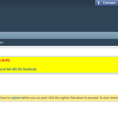
nks
n dưới).
a sẻ bài viết lên facebook
.
y have to
register
before you can post: click the register link above to proceed. To start view