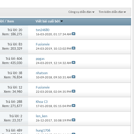
Công cụ diễn đàn
Tìm kiếm diễn đàn
lời
/
Xem
Viết bài cuối bởi
Trả lời: 20
tvn24680
Xem: 186,275
16-03-2020,
01:17:34 AM
Trả lời: 83
Fusionvie
Xem: 203,329
24-03-2019,
10:13:02 PM
Trả lời: 606
ppgas
Xem: 435,030
24-03-2019,
12:14:32 AM
Trả lời: 38
nhatson
Xem: 76,834
10-09-2018,
09:50:31 AM
Trả lời: 12
Fusionvie
Xem: 34,960
22-03-2018,
02:04:35 PM
Trả lời: 288
Khoa C3
Xem: 271,677
17-01-2018,
05:15:04 PM
Trả lời: 2
len_ken
Xem: 23,317
26-12-2017,
10:08:59 PM
Trả lời: 489
hung1706