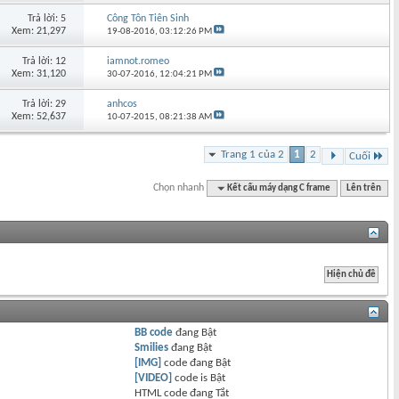
Trả lời: 5
Công Tôn Tiên Sinh
Xem: 21,297
19-08-2016,
03:12:26 PM
Trả lời: 12
iamnot.romeo
Xem: 31,120
30-07-2016,
12:04:21 PM
Trả lời: 29
anhcos
Xem: 52,637
10-07-2015,
08:21:38 AM
Trang 1 của 2
1
2
Cuối
Chọn nhanh
Kết cấu máy dạng C frame
Lên trên
BB code
đang
Bật
Smilies
đang
Bật
[IMG]
code đang
Bật
[VIDEO]
code is
Bật
HTML code đang
Tắt