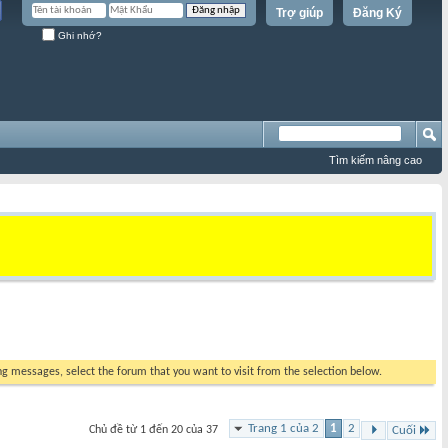
Trợ giúp
Đăng Ký
Ghi nhớ?
Tìm kiếm nâng cao
ing messages, select the forum that you want to visit from the selection below.
Trang 1 của 2
1
2
Chủ đề từ 1 đến 20 của 37
Cuối