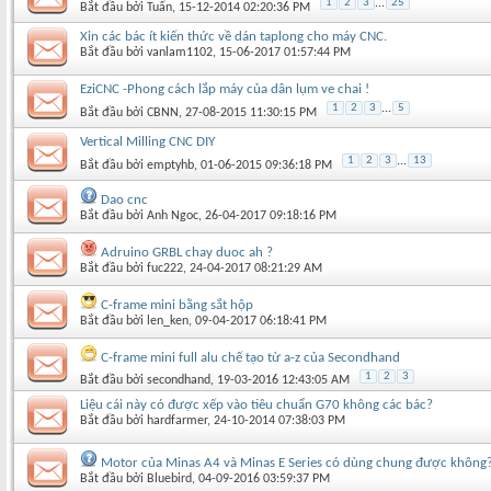
1
2
3
...
25
Bắt đầu bởi
Tuấn
‎, 15-12-2014 02:20:36 PM
Xin các bác ít kiến thức về dán taplong cho máy CNC.
Bắt đầu bởi
vanlam1102
‎, 15-06-2017 01:57:44 PM
EziCNC -Phong cách lắp máy của dân lụm ve chai !
1
2
3
...
5
Bắt đầu bởi
CBNN
‎, 27-08-2015 11:30:15 PM
Vertical Milling CNC DIY
1
2
3
...
13
Bắt đầu bởi
emptyhb
‎, 01-06-2015 09:36:18 PM
Dao cnc
Bắt đầu bởi
Anh Ngoc
‎, 26-04-2017 09:18:16 PM
Adruino GRBL chay duoc ah ?
Bắt đầu bởi
fuc222
‎, 24-04-2017 08:21:29 AM
C-frame mini bằng sắt hộp
Bắt đầu bởi
len_ken
‎, 09-04-2017 06:18:41 PM
C-frame mini full alu chế tạo từ a-z của Secondhand
1
2
3
Bắt đầu bởi
secondhand
‎, 19-03-2016 12:43:05 AM
Liệu cái này có được xếp vào tiêu chuẩn G70 không các bác?
Bắt đầu bởi
hardfarmer
‎, 24-10-2014 07:38:03 PM
Motor của Minas A4 và Minas E Series có dùng chung được không
Bắt đầu bởi
Bluebird
‎, 04-09-2016 03:59:37 PM