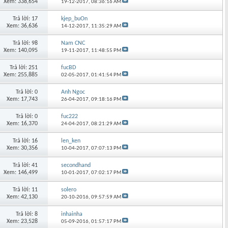
Xem: 338,654
19-12-2017,
08:36:16 AM
Trả lời: 17
kjep_buOn
Xem: 36,636
14-12-2017,
11:35:29 AM
Trả lời: 98
Nam CNC
Xem: 140,095
19-11-2017,
11:48:55 PM
Trả lời: 251
fucBD
Xem: 255,885
02-05-2017,
01:41:54 PM
Trả lời: 0
Anh Ngoc
Xem: 17,743
26-04-2017,
09:18:16 PM
Trả lời: 0
fuc222
Xem: 16,370
24-04-2017,
08:21:29 AM
Trả lời: 16
len_ken
Xem: 30,356
10-04-2017,
07:07:13 PM
Trả lời: 41
secondhand
Xem: 146,499
10-01-2017,
07:02:17 PM
Trả lời: 11
solero
Xem: 42,130
20-10-2016,
09:57:59 AM
Trả lời: 8
inhainha
Xem: 23,528
05-09-2016,
01:57:17 PM