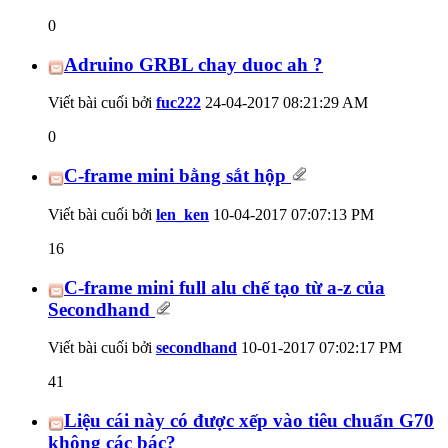
0
Adruino GRBL chay duoc ah ?
Viết bài cuối bởi
fuc222
24-04-2017
08:21:29 AM
0
C-frame mini bằng sắt hộp
Viết bài cuối bởi
len_ken
10-04-2017
07:07:13 PM
16
C-frame mini full alu chế tạo từ a-z của
Secondhand
Viết bài cuối bởi
secondhand
10-01-2017
07:02:17 PM
41
Liệu cái này có được xếp vào tiêu chuẩn G70
không các bác?