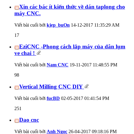
Xin các bác ít kiến thức về dán taplong cho
máy CNC.
Viết bài cuối bởi
kjep_buOn
14-12-2017
11:35:29 AM
17
EziCNC -Phong cách lắp máy của dân lụm
ve chai !
Viết bài cuối bởi
Nam CNC
19-11-2017
11:48:55 PM
98
Vertical Milling CNC DIY
Viết bài cuối bởi
fucBD
02-05-2017
01:41:54 PM
251
Dao cnc
Viết bài cuối bởi
Anh Ngoc
26-04-2017
09:18:16 PM