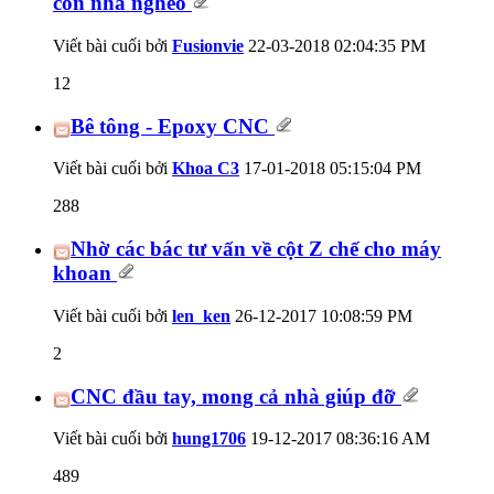
con nhà nghèo
Viết bài cuối bởi
Fusionvie
22-03-2018
02:04:35 PM
12
Bê tông - Epoxy CNC
Viết bài cuối bởi
Khoa C3
17-01-2018
05:15:04 PM
288
Nhờ các bác tư vấn về cột Z chế cho máy
khoan
Viết bài cuối bởi
len_ken
26-12-2017
10:08:59 PM
2
CNC đầu tay, mong cả nhà giúp đỡ
Viết bài cuối bởi
hung1706
19-12-2017
08:36:16 AM
489