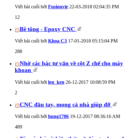
Viết bài cuối bởi
Fusionvie
22-03-2018
02:04:35 PM
12
Bê tông - Epoxy CNC
Viết bài cuối bởi
Khoa C3
17-01-2018
05:15:04 PM
288
Nhờ các bác tư vấn về cột Z chế cho máy
khoan
Viết bài cuối bởi
len_ken
26-12-2017
10:08:59 PM
2
CNC đầu tay, mong cả nhà giúp đỡ
Viết bài cuối bởi
hung1706
19-12-2017
08:36:16 AM
489