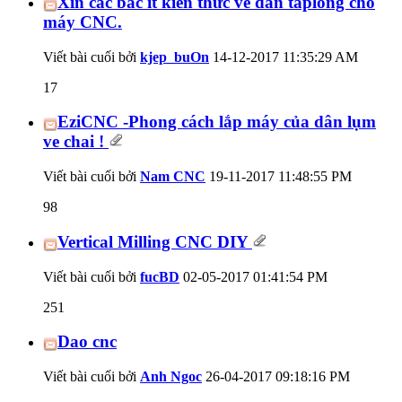
Xin các bác ít kiến thức về dán taplong cho
máy CNC.
Viết bài cuối bởi
kjep_buOn
14-12-2017
11:35:29 AM
17
EziCNC -Phong cách lắp máy của dân lụm
ve chai !
Viết bài cuối bởi
Nam CNC
19-11-2017
11:48:55 PM
98
Vertical Milling CNC DIY
Viết bài cuối bởi
fucBD
02-05-2017
01:41:54 PM
251
Dao cnc
Viết bài cuối bởi
Anh Ngoc
26-04-2017
09:18:16 PM