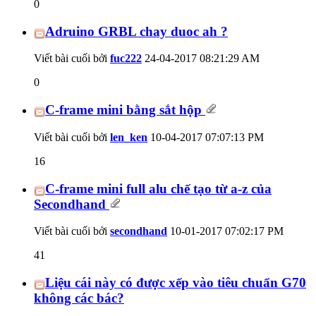
0
Adruino GRBL chay duoc ah ?
Viết bài cuối bởi
fuc222
24-04-2017
08:21:29 AM
0
C-frame mini bằng sắt hộp
Viết bài cuối bởi
len_ken
10-04-2017
07:07:13 PM
16
C-frame mini full alu chế tạo từ a-z của
Secondhand
Viết bài cuối bởi
secondhand
10-01-2017
07:02:17 PM
41
Liệu cái này có được xếp vào tiêu chuẩn G70
không các bác?