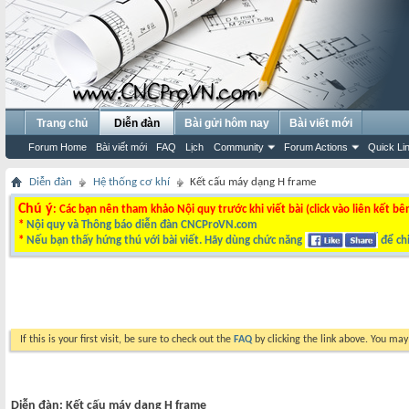
Trang chủ
Diễn đàn
Bài gửi hôm nay
Bài viết mới
Forum Home
Bài viết mới
FAQ
Lịch
Community
Forum Actions
Quick Li
Diễn đàn
Hệ thống cơ khí
Kết cấu máy dạng H frame
Chú ý
: Các bạn nên tham khảo Nội quy trước khi viết bài (click vào liên kết bê
*
Nội quy và Thông báo diễn đàn CNCProVN.com
*
Nếu bạn thấy hứng thú với bài viết. Hãy dùng chức năng
để chi
If this is your first visit, be sure to check out the
FAQ
by clicking the link above. You ma
Diễn đàn:
Kết cấu máy dạng H frame