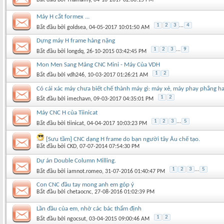
Máy H cắt formex ...
1
2
3
...
4
Bắt đầu bởi
goldsea
‎, 04-05-2017 10:01:50 AM
Dựng máy H frame hàng nặng
1
2
3
...
9
Bắt đầu bởi
longdq
‎, 26-10-2015 03:42:45 PM
Mon Men Sang Mảng CNC Mini - Máy Của VDH
1
2
Bắt đầu bởi
vdh246
‎, 10-03-2017 01:26:21 AM
Có cái xác máy chưa biết chế thành máy gì: máy xẻ, máy phay phẳng h
1
2
Bắt đầu bởi
imechavn
‎, 09-03-2017 04:35:01 PM
Máy CNC H của Tiinicat
1
2
3
...
5
Bắt đầu bởi
tiinicat
‎, 04-04-2017 10:03:23 PM
[Sưu tầm] CNC dạng H frame do bạn người tây Âu chế tạo.
Bắt đầu bởi
CKD
‎, 07-07-2014 07:54:30 PM
Dự án Double Column Milling.
1
2
3
...
5
Bắt đầu bởi
iamnot.romeo
‎, 31-07-2016 01:40:47 PM
Con CNC đầu tay mong anh em góp ý
Bắt đầu bởi
chetaocnc
‎, 27-08-2016 01:02:39 PM
Lần đầu của em, nhờ các bác thẩm định
1
2
Bắt đầu bởi
ngocsut
‎, 03-04-2015 09:00:46 AM