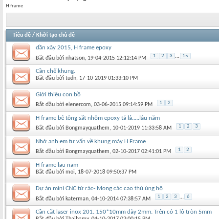
H frame
Tiêu đề
/
Khởi tạo chủ đề
dần xây 2015, H frame epoxy
1
2
3
...
15
Bắt đầu bởi
nhatson
‎, 19-04-2015 12:12:14 PM
Cần chế khung.
Bắt đầu bởi
tudn
‎, 17-10-2019 01:33:10 PM
Giới thiệu con bồ
1
2
Bắt đầu bởi
elenercom
‎, 03-06-2015 09:14:59 PM
H frame bê tông sắt nhôm epoxy tá lả.....lâu năm
1
2
3
Bắt đầu bởi
Bongmayquathem
‎, 10-01-2019 11:33:58 AM
Nhờ anh em tư vấn về khung máy H Frame
1
2
Bắt đầu bởi
Bongmayquathem
‎, 02-10-2017 02:41:01 PM
H frame lau nam
Bắt đầu bởi
moi
‎, 18-07-2018 09:50:37 PM
Dự án mini CNC từ rác- Mong các cao thủ ủng hộ
1
2
3
...
6
Bắt đầu bởi
katerman
‎, 04-10-2014 07:38:57 AM
Cần cắt laser inox 201. 150*10mm dày 2mm. Trên có 1 lỗ tròn 5mm
Bắt đầu bởi
Thaihamy
‎, 04-10-2017 02:00:15 PM