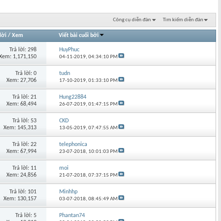
Công cụ diễn đàn
Tìm kiếm diễn đàn
lời
/
Xem
Viết bài cuối bởi
Trả lời: 298
HuyPhuc
Xem: 1,171,150
04-11-2019,
04:34:10 PM
Trả lời: 0
tudn
Xem: 27,706
17-10-2019,
01:33:10 PM
Trả lời: 21
Hung22884
Xem: 68,494
26-07-2019,
01:47:15 PM
Trả lời: 53
CKD
Xem: 145,313
13-05-2019,
07:47:55 AM
Trả lời: 22
telephonica
Xem: 67,994
23-07-2018,
10:01:03 PM
Trả lời: 11
moi
Xem: 24,856
21-07-2018,
07:37:15 PM
Trả lời: 101
Minhhp
Xem: 130,157
03-07-2018,
08:45:49 AM
Trả lời: 5
Phantan74