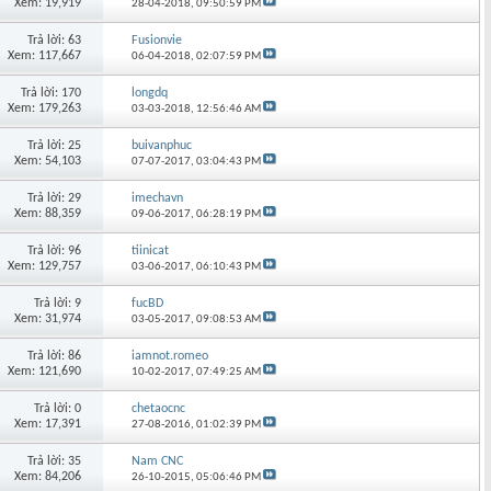
Xem: 19,919
28-04-2018,
09:50:59 PM
Trả lời: 63
Fusionvie
Xem: 117,667
06-04-2018,
02:07:59 PM
Trả lời: 170
longdq
Xem: 179,263
03-03-2018,
12:56:46 AM
Trả lời: 25
buivanphuc
Xem: 54,103
07-07-2017,
03:04:43 PM
Trả lời: 29
imechavn
Xem: 88,359
09-06-2017,
06:28:19 PM
Trả lời: 96
tiinicat
Xem: 129,757
03-06-2017,
06:10:43 PM
Trả lời: 9
fucBD
Xem: 31,974
03-05-2017,
09:08:53 AM
Trả lời: 86
iamnot.romeo
Xem: 121,690
10-02-2017,
07:49:25 AM
Trả lời: 0
chetaocnc
Xem: 17,391
27-08-2016,
01:02:39 PM
Trả lời: 35
Nam CNC
Xem: 84,206
26-10-2015,
05:06:46 PM