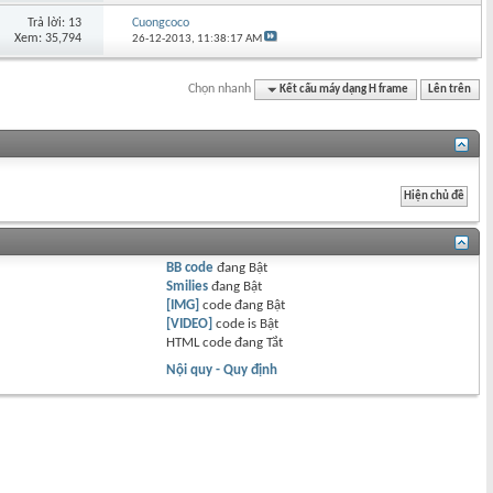
Trả lời: 13
Cuongcoco
Xem: 35,794
26-12-2013,
11:38:17 AM
Chọn nhanh
Kết cấu máy dạng H frame
Lên trên
BB code
đang
Bật
Smilies
đang
Bật
[IMG]
code đang
Bật
[VIDEO]
code is
Bật
HTML code đang
Tắt
Nội quy - Quy định