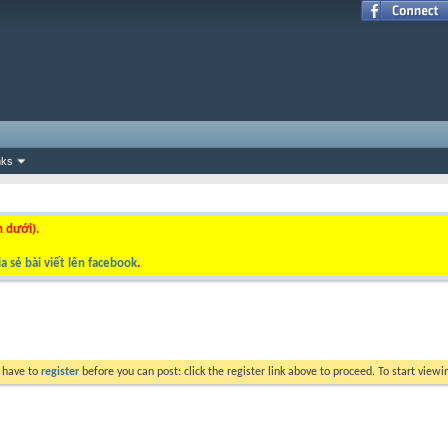
nks
n dưới).
a sẻ bài viết lên facebook
.
y have to
register
before you can post: click the register link above to proceed. To start view