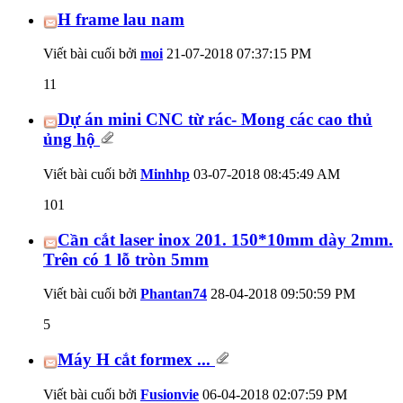
H frame lau nam
Viết bài cuối bởi
moi
21-07-2018
07:37:15 PM
11
Dự án mini CNC từ rác- Mong các cao thủ
ủng hộ
Viết bài cuối bởi
Minhhp
03-07-2018
08:45:49 AM
101
Cần cắt laser inox 201. 150*10mm dày 2mm.
Trên có 1 lỗ tròn 5mm
Viết bài cuối bởi
Phantan74
28-04-2018
09:50:59 PM
5
Máy H cắt formex ...
Viết bài cuối bởi
Fusionvie
06-04-2018
02:07:59 PM