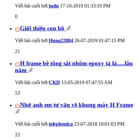
Viết bài cuối bởi
tudn
17-10-2019
01:33:10 PM
0
Giới thiệu con bồ
Viết bài cuối bởi
Hung22884
26-07-2019
01:47:15 PM
21
H frame bê tông sắt nhôm epoxy tá lả.....lâu
năm
Viết bài cuối bởi
CKD
13-05-2019
07:47:55 AM
53
Nhờ anh em tư vấn về khung máy H Frame
Viết bài cuối bởi
telephonica
23-07-2018
10:01:03 PM
22