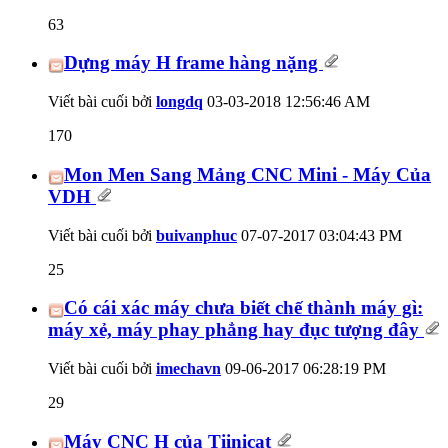
63
Dựng máy H frame hàng nặng
Viết bài cuối bởi
longdq
03-03-2018
12:56:46 AM
170
Mon Men Sang Mảng CNC Mini - Máy Của
VDH
Viết bài cuối bởi
buivanphuc
07-07-2017
03:04:43 PM
25
Có cái xác máy chưa biết chế thành máy gì:
máy xẻ, máy phay phẳng hay đục tượng đây
Viết bài cuối bởi
imechavn
09-06-2017
06:28:19 PM
29
Máy CNC H của Tiinicat