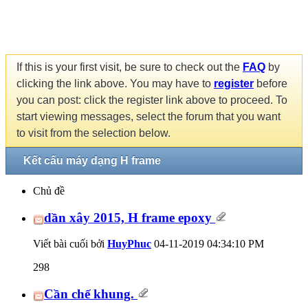
If this is your first visit, be sure to check out the
FAQ
by
clicking the link above. You may have to
register
before
you can post: click the register link above to proceed. To
start viewing messages, select the forum that you want
to visit from the selection below.
Kết cấu máy dạng H frame
Chủ đề
dần xây 2015, H frame epoxy
Viết bài cuối bởi
HuyPhuc
04-11-2019
04:34:10 PM
298
Cần chế khung.