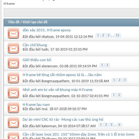
H frame
Tiêu đề
/
Khởi tạo chủ đề
dần xây 2015, H frame epoxy
1
2
3
...
15
Bắt đầu bởi
nhatson
‎, 19-04-2015 12:12:14 PM
Cần chế khung.
Bắt đầu bởi
tudn
‎, 17-10-2019 01:33:10 PM
Giới thiệu con bồ
1
2
Bắt đầu bởi
elenercom
‎, 03-06-2015 09:14:59 PM
H frame bê tông sắt nhôm epoxy tá lả.....lâu năm
1
2
3
Bắt đầu bởi
Bongmayquathem
‎, 10-01-2019 11:33:58 AM
Nhờ anh em tư vấn về khung máy H Frame
1
2
Bắt đầu bởi
Bongmayquathem
‎, 02-10-2017 02:41:01 PM
H frame lau nam
Bắt đầu bởi
moi
‎, 18-07-2018 09:50:37 PM
Dự án mini CNC từ rác- Mong các cao thủ ủng hộ
1
2
3
...
6
Bắt đầu bởi
katerman
‎, 04-10-2014 07:38:57 AM
Cần cắt laser inox 201. 150*10mm dày 2mm. Trên có 1 lỗ tròn 5mm
Bắt đầu bởi
Thaihamy
‎, 04-10-2017 02:00:15 PM