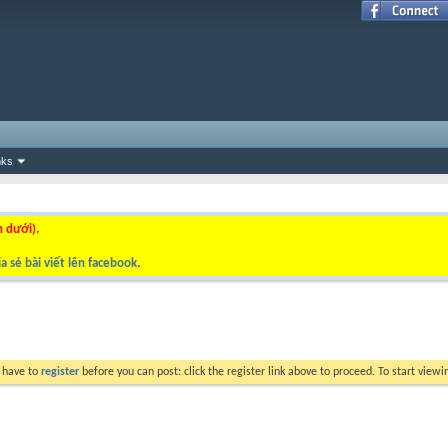
nks
n dưới).
a sẻ bài viết lên facebook
.
y have to
register
before you can post: click the register link above to proceed. To start view