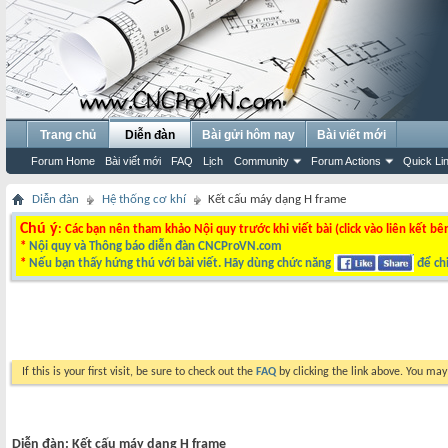
Trang chủ
Diễn đàn
Bài gửi hôm nay
Bài viết mới
Forum Home
Bài viết mới
FAQ
Lịch
Community
Forum Actions
Quick Li
Diễn đàn
Hệ thống cơ khí
Kết cấu máy dạng H frame
Chú ý
: Các bạn nên tham khảo Nội quy trước khi viết bài (click vào liên kết bê
*
Nội quy và Thông báo diễn đàn CNCProVN.com
*
Nếu bạn thấy hứng thú với bài viết. Hãy dùng chức năng
để chi
If this is your first visit, be sure to check out the
FAQ
by clicking the link above. You ma
Diễn đàn:
Kết cấu máy dạng H frame