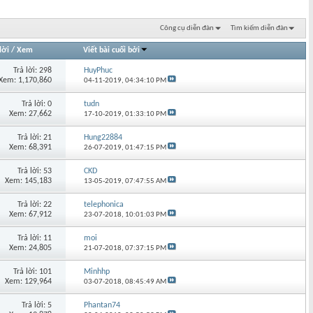
Công cụ diễn đàn
Tìm kiếm diễn đàn
lời
/
Xem
Viết bài cuối bởi
Trả lời: 298
HuyPhuc
Xem: 1,170,860
04-11-2019,
04:34:10 PM
Trả lời: 0
tudn
Xem: 27,662
17-10-2019,
01:33:10 PM
Trả lời: 21
Hung22884
Xem: 68,391
26-07-2019,
01:47:15 PM
Trả lời: 53
CKD
Xem: 145,183
13-05-2019,
07:47:55 AM
Trả lời: 22
telephonica
Xem: 67,912
23-07-2018,
10:01:03 PM
Trả lời: 11
moi
Xem: 24,805
21-07-2018,
07:37:15 PM
Trả lời: 101
Minhhp
Xem: 129,964
03-07-2018,
08:45:49 AM
Trả lời: 5
Phantan74