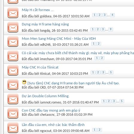
Máy H cắt formex ...
1
2
3
...
4
Bắt đầu bởi
goldsea
‎, 04-05-2017 10:01:50 AM
Dựng máy H frame hàng nặng
1
2
3
...
9
Bắt đầu bởi
longdq
‎, 26-10-2015 03:42:45 PM
Mon Men Sang Mảng CNC Mini - Máy Của VDH
1
2
Bắt đầu bởi
vdh246
‎, 10-03-2017 01:26:21 AM
Có cái xác máy chưa biết chế thành máy gì: máy xẻ, máy phay phẳng h
1
2
Bắt đầu bởi
imechavn
‎, 09-03-2017 04:35:01 PM
Máy CNC H của Tiinicat
1
2
3
...
5
Bắt đầu bởi
tiinicat
‎, 04-04-2017 10:03:23 PM
[Sưu tầm] CNC dạng H frame do bạn người tây Âu chế tạo.
Bắt đầu bởi
CKD
‎, 07-07-2014 07:54:30 PM
Dự án Double Column Milling.
1
2
3
...
5
Bắt đầu bởi
iamnot.romeo
‎, 31-07-2016 01:40:47 PM
Con CNC đầu tay mong anh em góp ý
Bắt đầu bởi
chetaocnc
‎, 27-08-2016 01:02:39 PM
Lần đầu của em, nhờ các bác thẩm định
1
2
Bắt đầu bởi
ngocsut
‎, 03-04-2015 09:00:46 AM