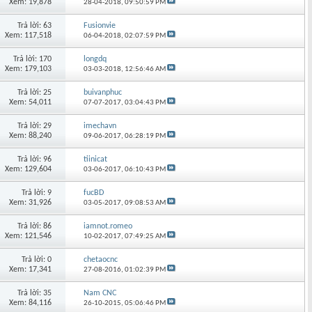
Xem: 19,878
28-04-2018,
09:50:59 PM
Trả lời: 63
Fusionvie
Xem: 117,518
06-04-2018,
02:07:59 PM
Trả lời: 170
longdq
Xem: 179,103
03-03-2018,
12:56:46 AM
Trả lời: 25
buivanphuc
Xem: 54,011
07-07-2017,
03:04:43 PM
Trả lời: 29
imechavn
Xem: 88,240
09-06-2017,
06:28:19 PM
Trả lời: 96
tiinicat
Xem: 129,604
03-06-2017,
06:10:43 PM
Trả lời: 9
fucBD
Xem: 31,926
03-05-2017,
09:08:53 AM
Trả lời: 86
iamnot.romeo
Xem: 121,546
10-02-2017,
07:49:25 AM
Trả lời: 0
chetaocnc
Xem: 17,341
27-08-2016,
01:02:39 PM
Trả lời: 35
Nam CNC
Xem: 84,116
26-10-2015,
05:06:46 PM