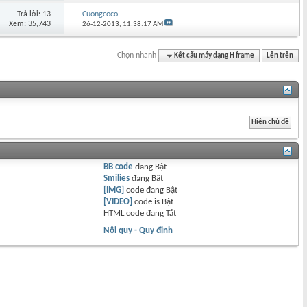
Trả lời: 13
Cuongcoco
Xem: 35,743
26-12-2013,
11:38:17 AM
Chọn nhanh
Kết cấu máy dạng H frame
Lên trên
BB code
đang
Bật
Smilies
đang
Bật
[IMG]
code đang
Bật
[VIDEO]
code is
Bật
HTML code đang
Tắt
Nội quy - Quy định