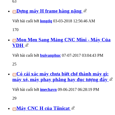
63
Dựng máy H frame hàng nặng
Viết bài cuối bởi
longdq
03-03-2018
12:56:46 AM
170
Mon Men Sang Mảng CNC Mini - Máy Của
VDH
Viết bài cuối bởi
buivanphuc
07-07-2017
03:04:43 PM
25
Có cái xác máy chưa biết chế thành máy gì:
máy xẻ, máy phay phẳng hay đục tượng đây
Viết bài cuối bởi
imechavn
09-06-2017
06:28:19 PM
29
Máy CNC H của Tiinicat