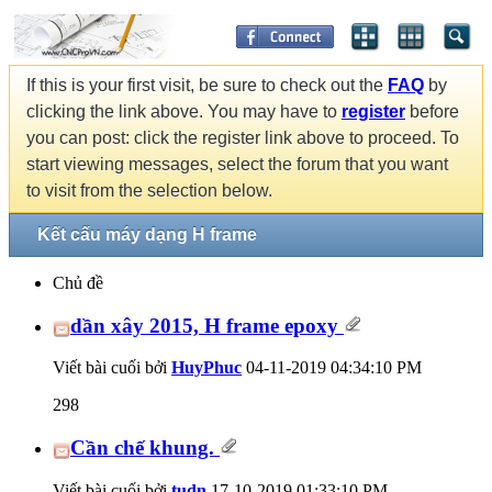
If this is your first visit, be sure to check out the
FAQ
by
clicking the link above. You may have to
register
before
you can post: click the register link above to proceed. To
start viewing messages, select the forum that you want
to visit from the selection below.
Kết cấu máy dạng H frame
Chủ đề
dần xây 2015, H frame epoxy
Viết bài cuối bởi
HuyPhuc
04-11-2019
04:34:10 PM
298
Cần chế khung.
Viết bài cuối bởi
tudn
17-10-2019
01:33:10 PM