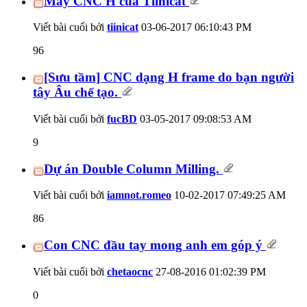
Máy CNC H của Tiinicat
Viết bài cuối bởi
tiinicat
03-06-2017
06:10:43 PM
96
[Sưu tầm] CNC dạng H frame do bạn người
tây Âu chế tạo.
Viết bài cuối bởi
fucBD
03-05-2017
09:08:53 AM
9
Dự án Double Column Milling.
Viết bài cuối bởi
iamnot.romeo
10-02-2017
07:49:25 AM
86
Con CNC đầu tay mong anh em góp ý
Viết bài cuối bởi
chetaocnc
27-08-2016
01:02:39 PM
0