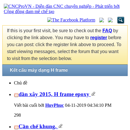
If this is your first visit, be sure to check out the
FAQ
by
clicking the link above. You may have to
register
before
you can post: click the register link above to proceed. To
start viewing messages, select the forum that you want
to visit from the selection below.
Kết cấu máy dạng H frame
Chủ đề
dần xây 2015, H frame epoxy
Viết bài cuối bởi
HuyPhuc
04-11-2019
04:34:10 PM
298
Cần chế khung.