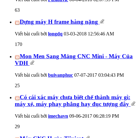
63
Dựng máy H frame hàng nặng
Viết bài cuối bởi
longdq
03-03-2018
12:56:46 AM
170
Mon Men Sang Mảng CNC Mini - Máy Của
VDH
Viết bài cuối bởi
buivanphuc
07-07-2017
03:04:43 PM
25
Có cái xác máy chưa biết chế thành máy gì:
máy xẻ, máy phay phẳng hay đục tượng đây
Viết bài cuối bởi
imechavn
09-06-2017
06:28:19 PM
29