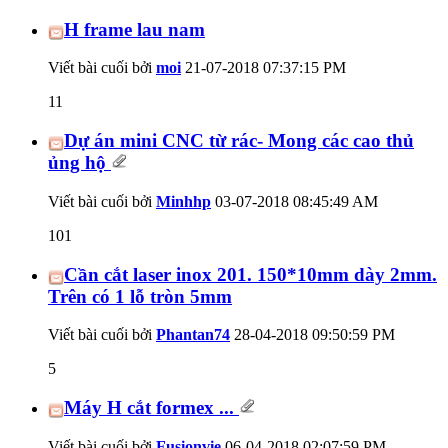
H frame lau nam
Viết bài cuối bởi
moi
21-07-2018
07:37:15 PM
11
Dự án mini CNC từ rác- Mong các cao thủ
ủng hộ
Viết bài cuối bởi
Minhhp
03-07-2018
08:45:49 AM
101
Cần cắt laser inox 201. 150*10mm dày 2mm.
Trên có 1 lỗ tròn 5mm
Viết bài cuối bởi
Phantan74
28-04-2018
09:50:59 PM
5
Máy H cắt formex ...
Viết bài cuối bởi
Fusionvie
06-04-2018
02:07:59 PM