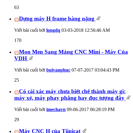
63
Dựng máy H frame hàng nặng
Viết bài cuối bởi
longdq
03-03-2018
12:56:46 AM
170
Mon Men Sang Mảng CNC Mini - Máy Của
VDH
Viết bài cuối bởi
buivanphuc
07-07-2017
03:04:43 PM
25
Có cái xác máy chưa biết chế thành máy gì:
máy xẻ, máy phay phẳng hay đục tượng đây
Viết bài cuối bởi
imechavn
09-06-2017
06:28:19 PM
29
Máy CNC H của Tiinicat