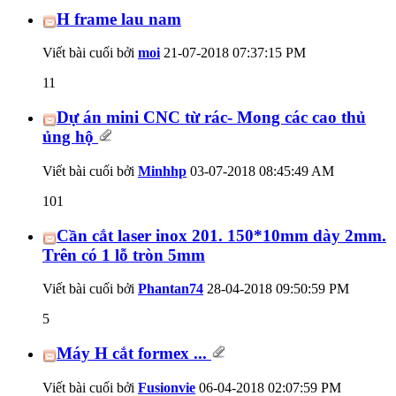
H frame lau nam
Viết bài cuối bởi
moi
21-07-2018
07:37:15 PM
11
Dự án mini CNC từ rác- Mong các cao thủ
ủng hộ
Viết bài cuối bởi
Minhhp
03-07-2018
08:45:49 AM
101
Cần cắt laser inox 201. 150*10mm dày 2mm.
Trên có 1 lỗ tròn 5mm
Viết bài cuối bởi
Phantan74
28-04-2018
09:50:59 PM
5
Máy H cắt formex ...
Viết bài cuối bởi
Fusionvie
06-04-2018
02:07:59 PM