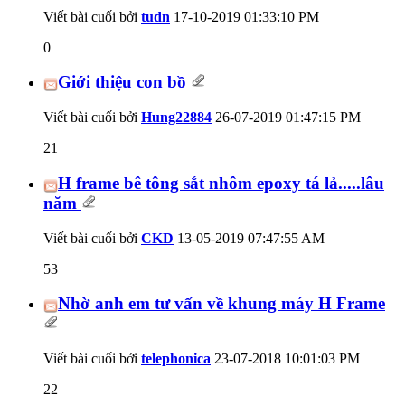
Viết bài cuối bởi
tudn
17-10-2019
01:33:10 PM
0
Giới thiệu con bồ
Viết bài cuối bởi
Hung22884
26-07-2019
01:47:15 PM
21
H frame bê tông sắt nhôm epoxy tá lả.....lâu
năm
Viết bài cuối bởi
CKD
13-05-2019
07:47:55 AM
53
Nhờ anh em tư vấn về khung máy H Frame
Viết bài cuối bởi
telephonica
23-07-2018
10:01:03 PM
22