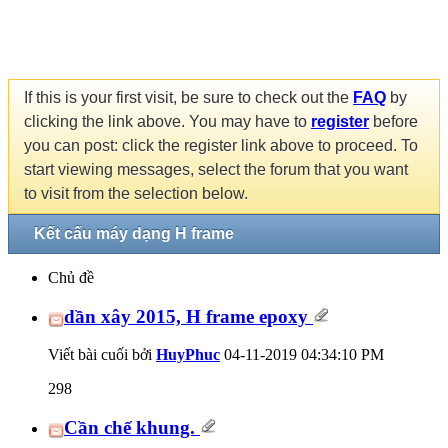
If this is your first visit, be sure to check out the
FAQ
by
clicking the link above. You may have to
register
before
you can post: click the register link above to proceed. To
start viewing messages, select the forum that you want
to visit from the selection below.
Kết cấu máy dạng H frame
Chủ đề
dần xây 2015, H frame epoxy
Viết bài cuối bởi
HuyPhuc
04-11-2019
04:34:10 PM
298
Cần chế khung.