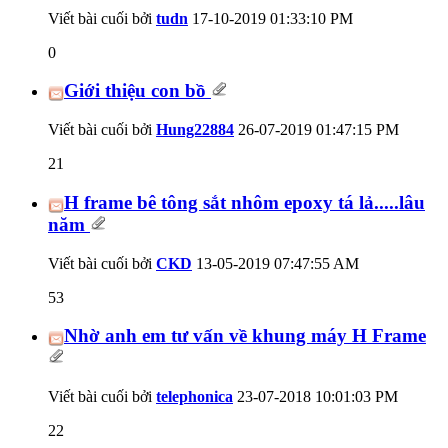
Viết bài cuối bởi
tudn
17-10-2019
01:33:10 PM
0
Giới thiệu con bồ
Viết bài cuối bởi
Hung22884
26-07-2019
01:47:15 PM
21
H frame bê tông sắt nhôm epoxy tá lả.....lâu
năm
Viết bài cuối bởi
CKD
13-05-2019
07:47:55 AM
53
Nhờ anh em tư vấn về khung máy H Frame
Viết bài cuối bởi
telephonica
23-07-2018
10:01:03 PM
22