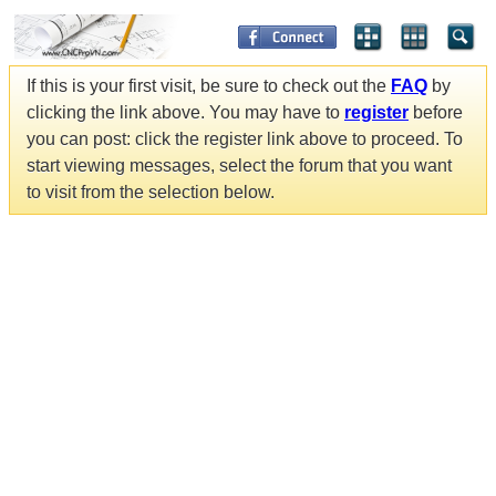
If this is your first visit, be sure to check out the
FAQ
by
clicking the link above. You may have to
register
before
you can post: click the register link above to proceed. To
start viewing messages, select the forum that you want
to visit from the selection below.