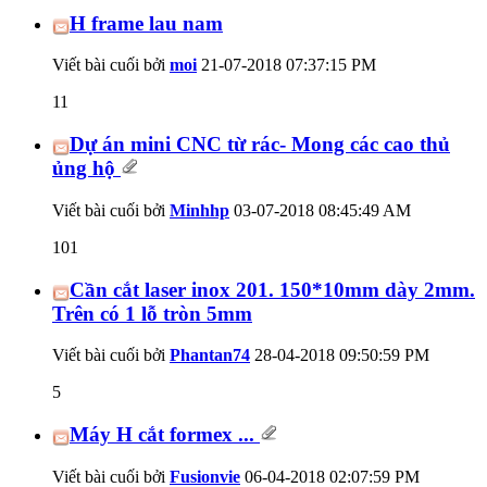
H frame lau nam
Viết bài cuối bởi
moi
21-07-2018
07:37:15 PM
11
Dự án mini CNC từ rác- Mong các cao thủ
ủng hộ
Viết bài cuối bởi
Minhhp
03-07-2018
08:45:49 AM
101
Cần cắt laser inox 201. 150*10mm dày 2mm.
Trên có 1 lỗ tròn 5mm
Viết bài cuối bởi
Phantan74
28-04-2018
09:50:59 PM
5
Máy H cắt formex ...
Viết bài cuối bởi
Fusionvie
06-04-2018
02:07:59 PM