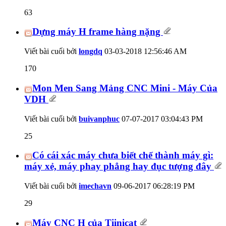
63
Dựng máy H frame hàng nặng
Viết bài cuối bởi
longdq
03-03-2018
12:56:46 AM
170
Mon Men Sang Mảng CNC Mini - Máy Của
VDH
Viết bài cuối bởi
buivanphuc
07-07-2017
03:04:43 PM
25
Có cái xác máy chưa biết chế thành máy gì:
máy xẻ, máy phay phẳng hay đục tượng đây
Viết bài cuối bởi
imechavn
09-06-2017
06:28:19 PM
29
Máy CNC H của Tiinicat