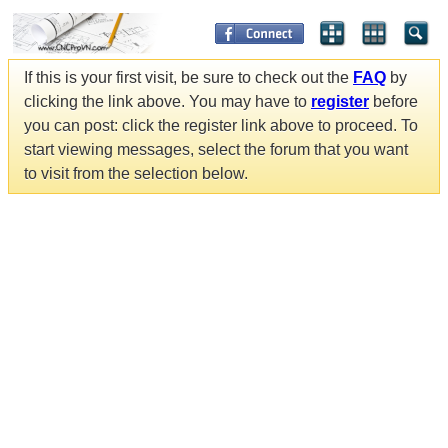
If this is your first visit, be sure to check out the
FAQ
by
clicking the link above. You may have to
register
before
you can post: click the register link above to proceed. To
start viewing messages, select the forum that you want
to visit from the selection below.