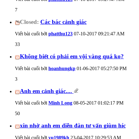
7
Closed:
Các bác cảnh giác
Viết bài cuối bởi
phatthu123
07-10-2017
09:21:47 AM
33
Không biết có phải em vội vàng quá ko?
Viết bài cuối bởi
hoanhungkp
01-06-2017
05:27:50 PM
3
Anh em cảnh giác....
Viết bài cuối bởi
Minh Long
08-05-2017
01:02:17 PM
50
xin nhờ anh em diễn đàn tư vấn giùm híc
Viết bài cuối bởi
vu1989kh
23-04-2017
10:29:53 AM