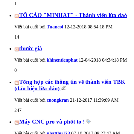
1
TỐ CÁO "MINHAT" - Thành viên lừa đaỏ
Viết bài cuối bởi
Tuancoi
12-12-2018
08:54:18 PM
14
thước giả
Viết bài cuối bởi
khinentienphat
12-04-2018
04:34:18 PM
0
Tổng hợp các thông tin về thành viên TBK
(dấu hiệu lừa đảo)
Viết bài cuối bởi
cuongkran
21-12-2017
11:39:09 AM
247
Máy CNC pro và phốt to !
Viết bài cuối bởi
phatthu123
07-10-2017
09:27:47 AM