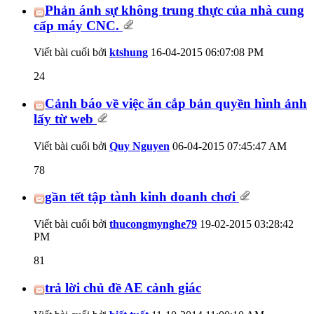
Phản ánh sự không trung thực của nhà cung
cấp máy CNC.
Viết bài cuối bởi
ktshung
16-04-2015
06:07:08 PM
24
Cảnh báo về việc ăn cắp bản quyền hình ảnh
lấy từ web
Viết bài cuối bởi
Quy Nguyen
06-04-2015
07:45:47 AM
78
gần tết tập tành kinh doanh chơi
Viết bài cuối bởi
thucongmynghe79
19-02-2015
03:28:42
PM
81
trả lời chủ đề AE cảnh giác