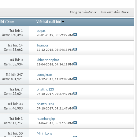
Công cụ diễn đàn
Tìm kiếm diễn đàn
lời
/
Xem
Viết bài cuối bởi
Trả lời: 1
ppgas
Xem: 130,493
20-01-2019,
08:59:22 AM
Trả lời: 14
Tuancoi
Xem: 33,662
12-12-2018,
08:54:18 PM
Trả lời: 0
khinentienphat
Xem: 35,934
12-04-2018,
04:34:18 PM
Trả lời: 247
cuongkran
Xem: 401,921
21-12-2017,
11:39:09 AM
Trả lời: 7
phatthu123
Xem: 22,624
07-10-2017,
09:27:47 AM
Trả lời: 33
phatthu123
Xem: 46,903
07-10-2017,
09:21:47 AM
Trả lời: 3
hoanhungkp
Xem: 17,717
01-06-2017,
05:27:50 PM
Trả lời: 50
Minh Long