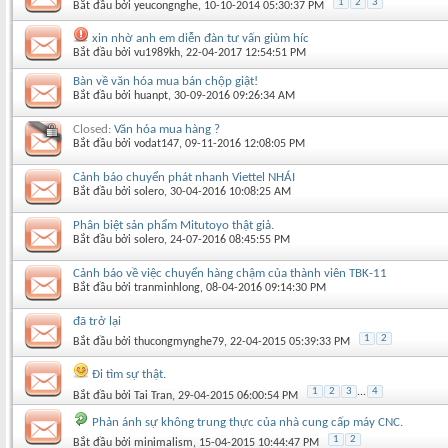
1
2
3
Bắt đầu bởi
yeucongnghe
‎, 10-10-2014 05:30:37 PM
xin nhờ anh em diễn đàn tư vấn giùm híc
Bắt đầu bởi
vu1989kh
‎, 22-04-2017 12:54:51 PM
Bàn về văn hóa mua bán chộp giật!
Bắt đầu bởi
huanpt
‎, 30-09-2016 09:26:34 AM
Closed:
Văn hóa mua hàng ?
Bắt đầu bởi
vodat147
‎, 09-11-2016 12:08:05 PM
Cảnh báo chuyển phát nhanh Viettel NHÁI
Bắt đầu bởi
solero
‎, 30-04-2016 10:08:25 AM
Phân biệt sản phẩm Mitutoyo thật giả.
Bắt đầu bởi
solero
‎, 24-07-2016 08:45:55 PM
Cảnh báo về việc chuyển hàng chậm của thành viên TBK-11
Bắt đầu bởi
tranminhlong
‎, 08-04-2016 09:14:30 PM
đã trở lại
1
2
Bắt đầu bởi
thucongmynghe79
‎, 22-04-2015 05:39:33 PM
Đi tìm sự thật.
1
2
3
...
4
Bắt đầu bởi
Tai Tran
‎, 29-04-2015 06:00:54 PM
Phản ánh sự không trung thực của nhà cung cấp máy CNC.
1
2
Bắt đầu bởi
minimalism
‎, 15-04-2015 10:44:47 PM