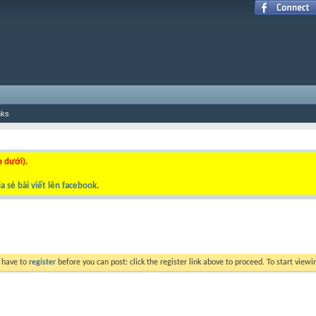
nks
n dưới).
a sẻ bài viết lên facebook
.
y have to
register
before you can post: click the register link above to proceed. To start view