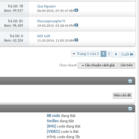
Trả lời: 78
Quy Nguyen
Xem: 99,917
06-04-2015,
07:45:47 AM
Trả lời: 81
thucongmynghe79
Xem: 96,169
19-02-2015,
03:28:42 PM
Trả lời: 0
biết tuốt
Xem: 42,324
11-10-2014,
11:00:10 AM
Trang 1 của 2
1
2
Cuối
Chọn nhanh
Câu chuyện cảnh giác
Lên trên
BB code
đang
Bật
Smilies
đang
Bật
[IMG]
code đang
Bật
[VIDEO]
code is
Bật
HTML code đang
Tắt