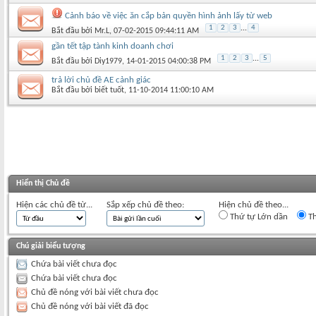
Cảnh báo về việc ăn cắp bản quyền hình ảnh lấy từ web
1
2
3
...
4
Bắt đầu bởi
Mr.L
‎, 07-02-2015 09:44:11 AM
gần tết tập tành kinh doanh chơi
1
2
3
...
5
Bắt đầu bởi
Diy1979
‎, 14-01-2015 04:00:38 PM
trả lời chủ đề AE cảnh giác
Bắt đầu bởi
biết tuốt
‎, 11-10-2014 11:00:10 AM
Hiển thị Chủ đề
Hiện các chủ đề từ...
Sắp xếp chủ đề theo:
Hiện chủ đề theo...
Thứ tự Lớn dần
Th
Chú giải biểu tượng
Chứa bài viết chưa đọc
Chứa bài viết chưa đọc
Chủ đề nóng với bài viết chưa đọc
Chủ đề nóng với bài viết đã đọc