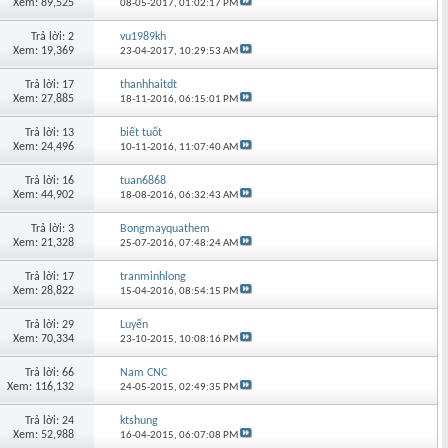
Xem: 89,525
08-05-2017,
01:02:17 PM
Trả lời: 2
vu1989kh
Xem: 19,369
23-04-2017,
10:29:53 AM
Trả lời: 17
thanhhaitdt
Xem: 27,885
18-11-2016,
06:15:01 PM
Trả lời: 13
biết tuốt
Xem: 24,496
10-11-2016,
11:07:40 AM
Trả lời: 16
tuan6868
Xem: 44,902
18-08-2016,
06:32:43 AM
Trả lời: 3
Bongmayquathem
Xem: 21,328
25-07-2016,
07:48:24 AM
Trả lời: 17
tranminhlong
Xem: 28,822
15-04-2016,
08:54:15 PM
Trả lời: 29
Luyến
Xem: 70,334
23-10-2015,
10:08:16 PM
Trả lời: 66
Nam CNC
Xem: 116,132
24-05-2015,
02:49:35 PM
Trả lời: 24
ktshung
Xem: 52,988
16-04-2015,
06:07:08 PM