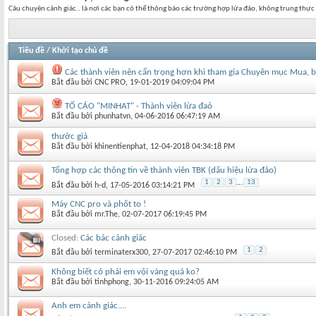
Câu chuyện cảnh giác.. là nơi các bạn có thể thông báo các trường hợp lừa đảo, không trung thực
Tiêu đề
/
Khởi tạo chủ đề
Các thành viên nên cẩn trọng hơn khi tham gia Chuyên mục Mua, bán
Bắt đầu bởi
CNC PRO
‎, 19-01-2019 04:09:04 PM
TỐ CÁO "MINHAT" - Thành viên lừa đaỏ
Bắt đầu bởi
phunhatvn
‎, 04-06-2016 06:47:19 AM
thước giả
Bắt đầu bởi
khinentienphat
‎, 12-04-2018 04:34:18 PM
Tổng hợp các thông tin về thành viên TBK (dấu hiệu lừa đảo)
1
2
3
...
13
Bắt đầu bởi
h-d
‎, 17-05-2016 03:14:21 PM
Máy CNC pro và phốt to !
Bắt đầu bởi
mr.The
‎, 02-07-2017 06:19:45 PM
Closed:
Các bác cảnh giác
1
2
Bắt đầu bởi
terminaterx300
‎, 27-07-2017 02:46:10 PM
Không biết có phải em vội vàng quá ko?
Bắt đầu bởi
tinhphong
‎, 30-11-2016 09:24:05 AM
Anh em cảnh giác....