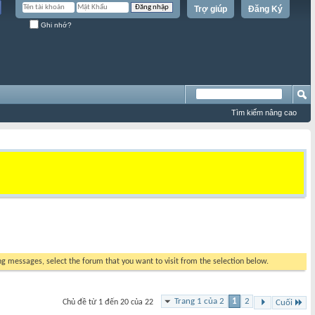
Trợ giúp
Đăng Ký
Ghi nhớ?
Tìm kiếm nâng cao
ing messages, select the forum that you want to visit from the selection below.
Trang 1 của 2
1
2
Chủ đề từ 1 đến 20 của 22
Cuối