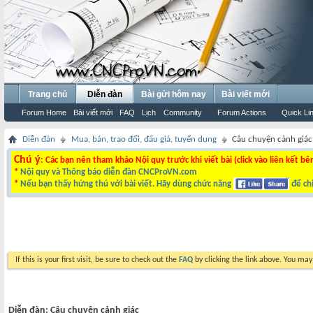
Trang chủ
Diễn đàn
Bài gửi hôm nay
Bài viết mới
Forum Home
Bài viết mới
FAQ
Lịch
Community
Forum Actions
Quick Li
Diễn đàn
Mua, bán, trao đổi, đấu giá, tuyển dụng
Câu chuyện cảnh giác
Chú ý
: Các bạn nên tham khảo Nội quy trước khi viết bài (click vào liên kết bê
*
Nội quy và Thông báo diễn đàn CNCProVN.com
*
Nếu bạn thấy hứng thú với bài viết. Hãy dùng chức năng
để chi
If this is your first visit, be sure to check out the
FAQ
by clicking the link above. You ma
Diễn đàn:
Câu chuyện cảnh giác