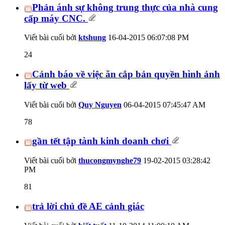
Phản ánh sự không trung thực của nhà cung
cấp máy CNC.
Viết bài cuối bởi
ktshung
16-04-2015
06:07:08 PM
24
Cảnh báo về việc ăn cắp bản quyền hình ảnh
lấy từ web
Viết bài cuối bởi
Quy Nguyen
06-04-2015
07:45:47 AM
78
gần tết tập tành kinh doanh chơi
Viết bài cuối bởi
thucongmynghe79
19-02-2015
03:28:42
PM
81
trả lời chủ đề AE cảnh giác