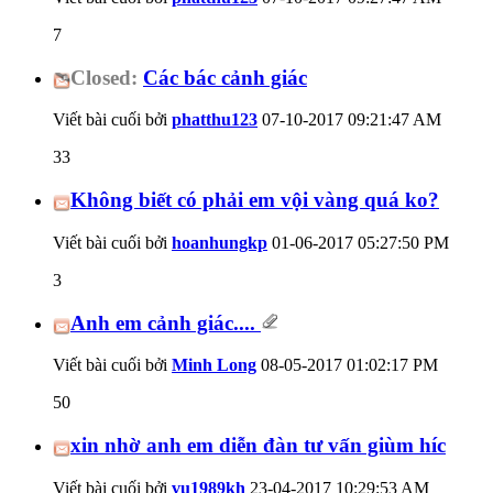
7
Closed:
Các bác cảnh giác
Viết bài cuối bởi
phatthu123
07-10-2017
09:21:47 AM
33
Không biết có phải em vội vàng quá ko?
Viết bài cuối bởi
hoanhungkp
01-06-2017
05:27:50 PM
3
Anh em cảnh giác....
Viết bài cuối bởi
Minh Long
08-05-2017
01:02:17 PM
50
xin nhờ anh em diễn đàn tư vấn giùm híc
Viết bài cuối bởi
vu1989kh
23-04-2017
10:29:53 AM