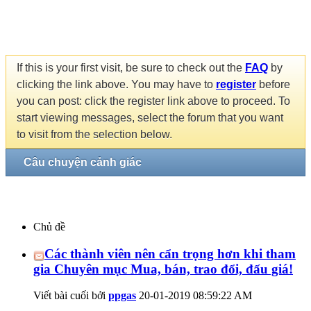
If this is your first visit, be sure to check out the
FAQ
by
clicking the link above. You may have to
register
before
you can post: click the register link above to proceed. To
start viewing messages, select the forum that you want
to visit from the selection below.
Câu chuyện cảnh giác
Chủ đề
Các thành viên nên cẩn trọng hơn khi tham
gia Chuyên mục Mua, bán, trao đổi, đấu giá!
Viết bài cuối bởi
ppgas
20-01-2019
08:59:22 AM