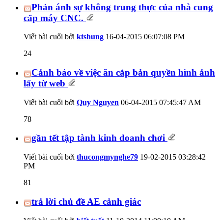
Phản ánh sự không trung thực của nhà cung
cấp máy CNC.
Viết bài cuối bởi
ktshung
16-04-2015
06:07:08 PM
24
Cảnh báo về việc ăn cắp bản quyền hình ảnh
lấy từ web
Viết bài cuối bởi
Quy Nguyen
06-04-2015
07:45:47 AM
78
gần tết tập tành kinh doanh chơi
Viết bài cuối bởi
thucongmynghe79
19-02-2015
03:28:42
PM
81
trả lời chủ đề AE cảnh giác