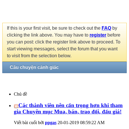
If this is your first visit, be sure to check out the
FAQ
by
clicking the link above. You may have to
register
before
you can post: click the register link above to proceed. To
start viewing messages, select the forum that you want
to visit from the selection below.
Câu chuyện cảnh giác
Chủ đề
Các thành viên nên cẩn trọng hơn khi tham
gia Chuyên mục Mua, bán, trao đổi, đấu giá!
Viết bài cuối bởi
ppgas
20-01-2019
08:59:22 AM