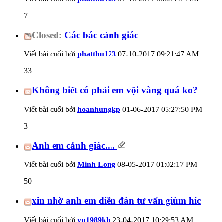
7
Closed:
Các bác cảnh giác
Viết bài cuối bởi
phatthu123
07-10-2017
09:21:47 AM
33
Không biết có phải em vội vàng quá ko?
Viết bài cuối bởi
hoanhungkp
01-06-2017
05:27:50 PM
3
Anh em cảnh giác....
Viết bài cuối bởi
Minh Long
08-05-2017
01:02:17 PM
50
xin nhờ anh em diễn đàn tư vấn giùm híc
Viết bài cuối bởi
vu1989kh
23-04-2017
10:29:53 AM