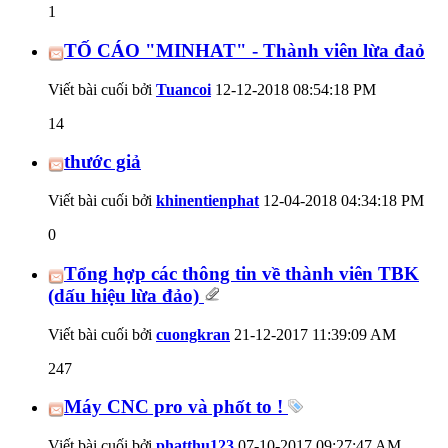
1
TỐ CÁO "MINHAT" - Thành viên lừa đaỏ
Viết bài cuối bởi
Tuancoi
12-12-2018
08:54:18 PM
14
thước giả
Viết bài cuối bởi
khinentienphat
12-04-2018
04:34:18 PM
0
Tổng hợp các thông tin về thành viên TBK
(dấu hiệu lừa đảo)
Viết bài cuối bởi
cuongkran
21-12-2017
11:39:09 AM
247
Máy CNC pro và phốt to !
Viết bài cuối bởi
phatthu123
07-10-2017
09:27:47 AM