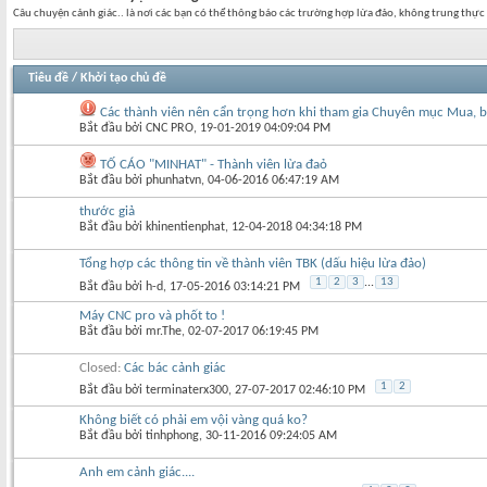
Câu chuyện cảnh giác.. là nơi các bạn có thể thông báo các trường hợp lừa đảo, không trung thực
Tiêu đề
/
Khởi tạo chủ đề
Các thành viên nên cẩn trọng hơn khi tham gia Chuyên mục Mua, bán
Bắt đầu bởi
CNC PRO
‎, 19-01-2019 04:09:04 PM
TỐ CÁO "MINHAT" - Thành viên lừa đaỏ
Bắt đầu bởi
phunhatvn
‎, 04-06-2016 06:47:19 AM
thước giả
Bắt đầu bởi
khinentienphat
‎, 12-04-2018 04:34:18 PM
Tổng hợp các thông tin về thành viên TBK (dấu hiệu lừa đảo)
1
2
3
...
13
Bắt đầu bởi
h-d
‎, 17-05-2016 03:14:21 PM
Máy CNC pro và phốt to !
Bắt đầu bởi
mr.The
‎, 02-07-2017 06:19:45 PM
Closed:
Các bác cảnh giác
1
2
Bắt đầu bởi
terminaterx300
‎, 27-07-2017 02:46:10 PM
Không biết có phải em vội vàng quá ko?
Bắt đầu bởi
tinhphong
‎, 30-11-2016 09:24:05 AM
Anh em cảnh giác....