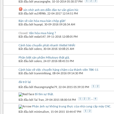
1
2
3
Bắt đầu bởi
yeucongnghe
‎, 10-10-2014 05:30:37 PM
xin nhờ anh em diễn đàn tư vấn giùm híc
Bắt đầu bởi
vu1989kh
‎, 22-04-2017 12:54:51 PM
Bàn về văn hóa mua bán chộp giật!
Bắt đầu bởi
huanpt
‎, 30-09-2016 09:26:34 AM
Closed:
Văn hóa mua hàng ?
Bắt đầu bởi
vodat147
‎, 09-11-2016 12:08:05 PM
Cảnh báo chuyển phát nhanh Viettel NHÁI
Bắt đầu bởi
solero
‎, 30-04-2016 10:08:25 AM
Phân biệt sản phẩm Mitutoyo thật giả.
Bắt đầu bởi
solero
‎, 24-07-2016 08:45:55 PM
Cảnh báo về việc chuyển hàng chậm của thành viên TBK-11
Bắt đầu bởi
tranminhlong
‎, 08-04-2016 09:14:30 PM
đã trở lại
1
2
Bắt đầu bởi
thucongmynghe79
‎, 22-04-2015 05:39:33 PM
Đi tìm sự thật.
1
2
3
...
4
Bắt đầu bởi
Tai Tran
‎, 29-04-2015 06:00:54 PM
Phản ánh sự không trung thực của nhà cung cấp máy CNC.
1
2
Bắt đầu bởi
minimalism
‎, 15-04-2015 10:44:47 PM