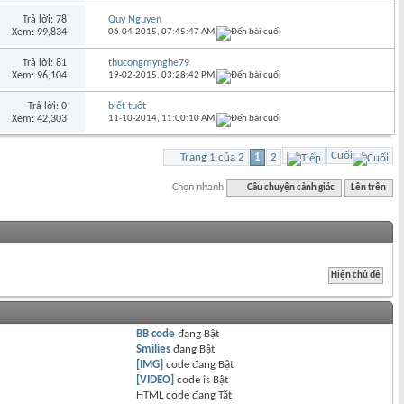
Trả lời: 78
Quy Nguyen
Xem: 99,834
06-04-2015,
07:45:47 AM
Trả lời: 81
thucongmynghe79
Xem: 96,104
19-02-2015,
03:28:42 PM
Trả lời: 0
biết tuốt
Xem: 42,303
11-10-2014,
11:00:10 AM
Cuối
Trang 1 của 2
1
2
Chọn nhanh
Câu chuyện cảnh giác
Lên trên
BB code
đang
Bật
Smilies
đang
Bật
[IMG]
code đang
Bật
[VIDEO]
code is
Bật
HTML code đang
Tắt