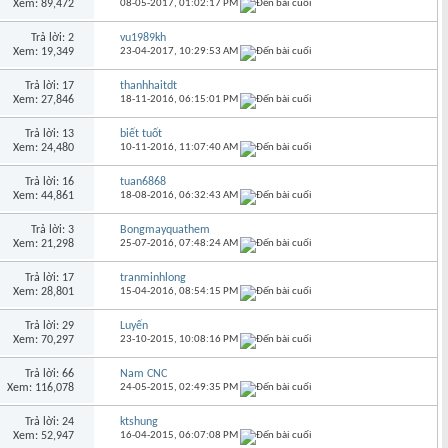
Xem: 89,472
08-05-2017,
01:02:17 PM
Trả lời: 2
vu1989kh
Xem: 19,349
23-04-2017,
10:29:53 AM
Trả lời: 17
thanhhaitdt
Xem: 27,846
18-11-2016,
06:15:01 PM
Trả lời: 13
biết tuốt
Xem: 24,480
10-11-2016,
11:07:40 AM
Trả lời: 16
tuan6868
Xem: 44,861
18-08-2016,
06:32:43 AM
Trả lời: 3
Bongmayquathem
Xem: 21,298
25-07-2016,
07:48:24 AM
Trả lời: 17
tranminhlong
Xem: 28,801
15-04-2016,
08:54:15 PM
Trả lời: 29
Luyến
Xem: 70,297
23-10-2015,
10:08:16 PM
Trả lời: 66
Nam CNC
Xem: 116,078
24-05-2015,
02:49:35 PM
Trả lời: 24
ktshung
Xem: 52,947
16-04-2015,
06:07:08 PM