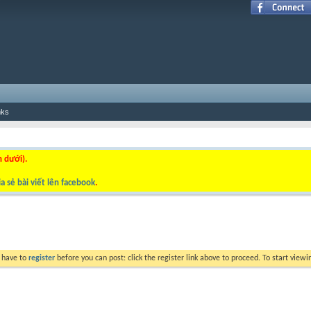
nks
n dưới).
a sẻ bài viết lên facebook
.
y have to
register
before you can post: click the register link above to proceed. To start view