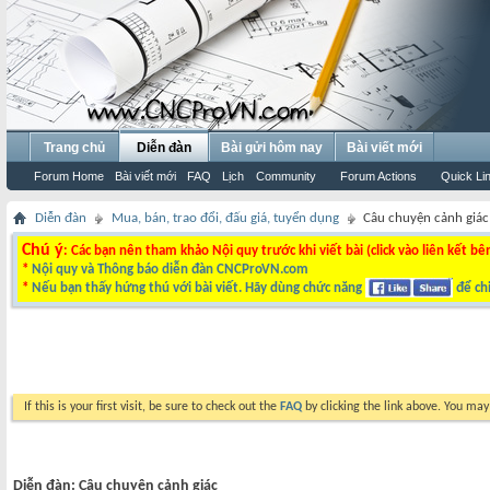
Trang chủ
Diễn đàn
Bài gửi hôm nay
Bài viết mới
Forum Home
Bài viết mới
FAQ
Lịch
Community
Forum Actions
Quick Li
Diễn đàn
Mua, bán, trao đổi, đấu giá, tuyển dụng
Câu chuyện cảnh giác
Chú ý
: Các bạn nên tham khảo Nội quy trước khi viết bài (click vào liên kết bê
*
Nội quy và Thông báo diễn đàn CNCProVN.com
*
Nếu bạn thấy hứng thú với bài viết. Hãy dùng chức năng
để chi
If this is your first visit, be sure to check out the
FAQ
by clicking the link above. You ma
Diễn đàn:
Câu chuyện cảnh giác