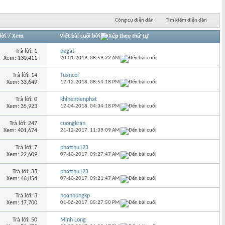
Công cụ diễn đàn
Tìm kiếm diễn đàn
lời
/
Xem
Viết bài cuối bởi
Trả lời: 1
ppgas
Xem: 130,411
20-01-2019,
08:59:22 AM
Trả lời: 14
Tuancoi
Xem: 33,649
12-12-2018,
08:54:18 PM
Trả lời: 0
khinentienphat
Xem: 35,923
12-04-2018,
04:34:18 PM
Trả lời: 247
cuongkran
Xem: 401,674
21-12-2017,
11:39:09 AM
Trả lời: 7
phatthu123
Xem: 22,609
07-10-2017,
09:27:47 AM
Trả lời: 33
phatthu123
Xem: 46,854
07-10-2017,
09:21:47 AM
Trả lời: 3
hoanhungkp
Xem: 17,700
01-06-2017,
05:27:50 PM
Trả lời: 50
Minh Long