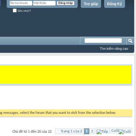
Trợ giúp
Đăng Ký
Ghi nhớ?
Tìm kiếm nâng cao
ing messages, select the forum that you want to visit from the selection below.
Cuối
Trang 1 của 2
1
2
Chủ đề từ 1 đến 20 của 22