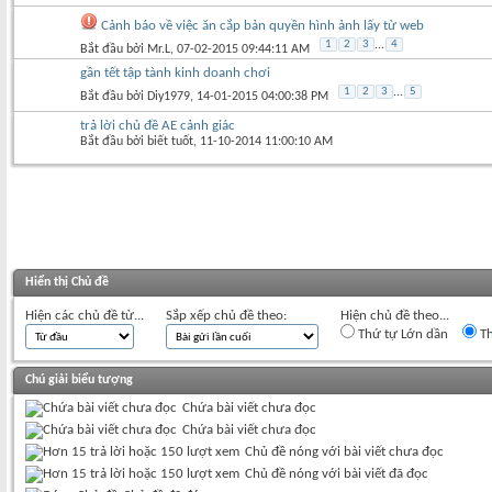
Cảnh báo về việc ăn cắp bản quyền hình ảnh lấy từ web
1
2
3
...
4
Bắt đầu bởi
Mr.L
‎, 07-02-2015 09:44:11 AM
gần tết tập tành kinh doanh chơi
1
2
3
...
5
Bắt đầu bởi
Diy1979
‎, 14-01-2015 04:00:38 PM
trả lời chủ đề AE cảnh giác
Bắt đầu bởi
biết tuốt
‎, 11-10-2014 11:00:10 AM
Hiển thị Chủ đề
Hiện các chủ đề từ...
Sắp xếp chủ đề theo:
Hiện chủ đề theo...
Thứ tự Lớn dần
Th
Chú giải biểu tượng
Chứa bài viết chưa đọc
Chứa bài viết chưa đọc
Chủ đề nóng với bài viết chưa đọc
Chủ đề nóng với bài viết đã đọc