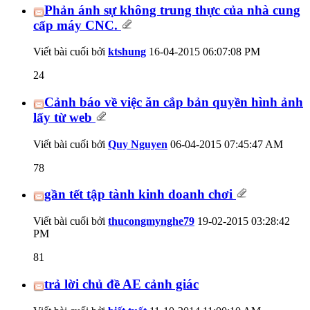
Phản ánh sự không trung thực của nhà cung
cấp máy CNC.
Viết bài cuối bởi
ktshung
16-04-2015
06:07:08 PM
24
Cảnh báo về việc ăn cắp bản quyền hình ảnh
lấy từ web
Viết bài cuối bởi
Quy Nguyen
06-04-2015
07:45:47 AM
78
gần tết tập tành kinh doanh chơi
Viết bài cuối bởi
thucongmynghe79
19-02-2015
03:28:42
PM
81
trả lời chủ đề AE cảnh giác