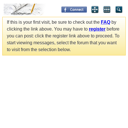
If this is your first visit, be sure to check out the
FAQ
by
clicking the link above. You may have to
register
before
you can post: click the register link above to proceed. To
start viewing messages, select the forum that you want
to visit from the selection below.