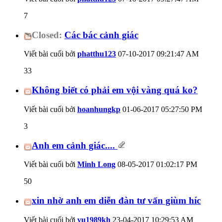
7
Closed:
Các bác cảnh giác
Viết bài cuối bởi
phatthu123
07-10-2017
09:21:47 AM
33
Không biết có phải em vội vàng quá ko?
Viết bài cuối bởi
hoanhungkp
01-06-2017
05:27:50 PM
3
Anh em cảnh giác....
Viết bài cuối bởi
Minh Long
08-05-2017
01:02:17 PM
50
xin nhờ anh em diễn đàn tư vấn giùm híc
Viết bài cuối bởi
vu1989kh
23-04-2017
10:29:53 AM