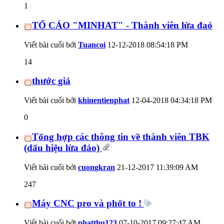
1
TỐ CÁO "MINHAT" - Thành viên lừa đaỏ
Viết bài cuối bởi
Tuancoi
12-12-2018
08:54:18 PM
14
thước giả
Viết bài cuối bởi
khinentienphat
12-04-2018
04:34:18 PM
0
Tổng hợp các thông tin về thành viên TBK
(dấu hiệu lừa đảo)
Viết bài cuối bởi
cuongkran
21-12-2017
11:39:09 AM
247
Máy CNC pro và phốt to !
Viết bài cuối bởi
phatthu123
07-10-2017
09:27:47 AM