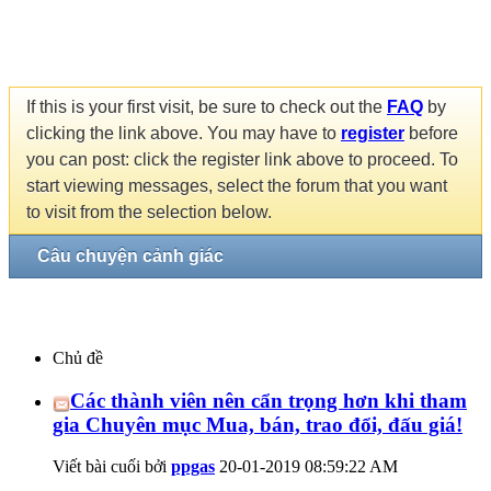
If this is your first visit, be sure to check out the
FAQ
by
clicking the link above. You may have to
register
before
you can post: click the register link above to proceed. To
start viewing messages, select the forum that you want
to visit from the selection below.
Câu chuyện cảnh giác
Chủ đề
Các thành viên nên cẩn trọng hơn khi tham
gia Chuyên mục Mua, bán, trao đổi, đấu giá!
Viết bài cuối bởi
ppgas
20-01-2019
08:59:22 AM