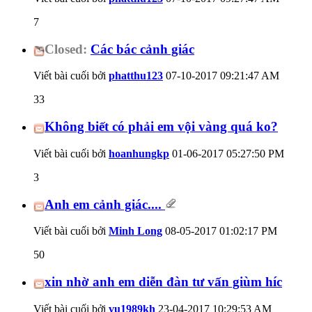
7
Closed:
Các bác cảnh giác
Viết bài cuối bởi
phatthu123
07-10-2017
09:21:47 AM
33
Không biết có phải em vội vàng quá ko?
Viết bài cuối bởi
hoanhungkp
01-06-2017
05:27:50 PM
3
Anh em cảnh giác....
Viết bài cuối bởi
Minh Long
08-05-2017
01:02:17 PM
50
xin nhờ anh em diễn đàn tư vấn giùm híc
Viết bài cuối bởi
vu1989kh
23-04-2017
10:29:53 AM