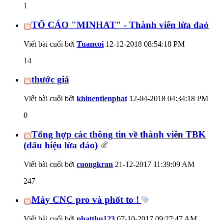
1
TỐ CÁO "MINHAT" - Thành viên lừa đaỏ
Viết bài cuối bởi
Tuancoi
12-12-2018
08:54:18 PM
14
thước giả
Viết bài cuối bởi
khinentienphat
12-04-2018
04:34:18 PM
0
Tổng hợp các thông tin về thành viên TBK
(dấu hiệu lừa đảo)
Viết bài cuối bởi
cuongkran
21-12-2017
11:39:09 AM
247
Máy CNC pro và phốt to !
Viết bài cuối bởi
phatthu123
07-10-2017
09:27:47 AM