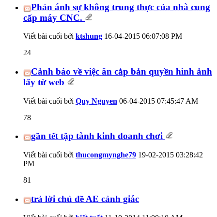
Phản ánh sự không trung thực của nhà cung
cấp máy CNC.
Viết bài cuối bởi
ktshung
16-04-2015
06:07:08 PM
24
Cảnh báo về việc ăn cắp bản quyền hình ảnh
lấy từ web
Viết bài cuối bởi
Quy Nguyen
06-04-2015
07:45:47 AM
78
gần tết tập tành kinh doanh chơi
Viết bài cuối bởi
thucongmynghe79
19-02-2015
03:28:42
PM
81
trả lời chủ đề AE cảnh giác