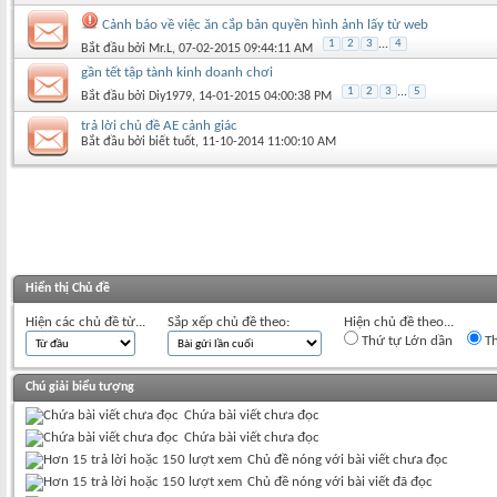
Cảnh báo về việc ăn cắp bản quyền hình ảnh lấy từ web
1
2
3
...
4
Bắt đầu bởi
Mr.L
‎, 07-02-2015 09:44:11 AM
gần tết tập tành kinh doanh chơi
1
2
3
...
5
Bắt đầu bởi
Diy1979
‎, 14-01-2015 04:00:38 PM
trả lời chủ đề AE cảnh giác
Bắt đầu bởi
biết tuốt
‎, 11-10-2014 11:00:10 AM
Hiển thị Chủ đề
Hiện các chủ đề từ...
Sắp xếp chủ đề theo:
Hiện chủ đề theo...
Thứ tự Lớn dần
Th
Chú giải biểu tượng
Chứa bài viết chưa đọc
Chứa bài viết chưa đọc
Chủ đề nóng với bài viết chưa đọc
Chủ đề nóng với bài viết đã đọc