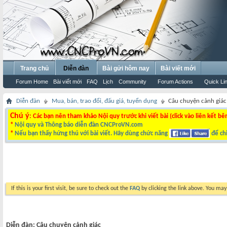
Trang chủ
Diễn đàn
Bài gửi hôm nay
Bài viết mới
Forum Home
Bài viết mới
FAQ
Lịch
Community
Forum Actions
Quick Li
Diễn đàn
Mua, bán, trao đổi, đấu giá, tuyển dụng
Câu chuyện cảnh giác
Chú ý
: Các bạn nên tham khảo Nội quy trước khi viết bài (click vào liên kết bê
*
Nội quy và Thông báo diễn đàn CNCProVN.com
*
Nếu bạn thấy hứng thú với bài viết. Hãy dùng chức năng
để chi
If this is your first visit, be sure to check out the
FAQ
by clicking the link above. You ma
Diễn đàn:
Câu chuyện cảnh giác