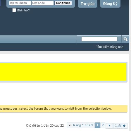
Trợ giúp
Đăng Ký
Ghi nhớ?
Tìm kiếm nâng cao
ing messages, select the forum that you want to visit from the selection below.
Trang 1 của 2
1
2
Chủ đề từ 1 đến 20 của 22
Cuối