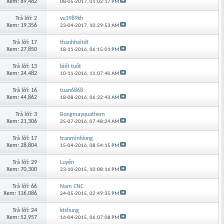
Xem: 89,482
08-05-2017,
01:02:17 PM
Trả lời: 2
vu1989kh
Xem: 19,356
23-04-2017,
10:29:53 AM
Trả lời: 17
thanhhaitdt
Xem: 27,850
18-11-2016,
06:15:01 PM
Trả lời: 13
biết tuốt
Xem: 24,482
10-11-2016,
11:07:40 AM
Trả lời: 16
tuan6868
Xem: 44,862
18-08-2016,
06:32:43 AM
Trả lời: 3
Bongmayquathem
Xem: 21,306
25-07-2016,
07:48:24 AM
Trả lời: 17
tranminhlong
Xem: 28,804
15-04-2016,
08:54:15 PM
Trả lời: 29
Luyến
Xem: 70,300
23-10-2015,
10:08:16 PM
Trả lời: 66
Nam CNC
Xem: 116,086
24-05-2015,
02:49:35 PM
Trả lời: 24
ktshung
Xem: 52,957
16-04-2015,
06:07:08 PM