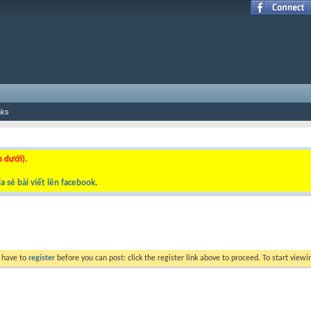
nks
n dưới).
a sẻ bài viết lên facebook
.
y have to
register
before you can post: click the register link above to proceed. To start view