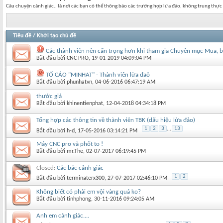
Câu chuyện cảnh giác.. là nơi các bạn có thể thông báo các trường hợp lừa đảo, không trung thực
Tiêu đề
/
Khởi tạo chủ đề
Các thành viên nên cẩn trọng hơn khi tham gia Chuyên mục Mua, bán
Bắt đầu bởi
CNC PRO
‎, 19-01-2019 04:09:04 PM
TỐ CÁO "MINHAT" - Thành viên lừa đaỏ
Bắt đầu bởi
phunhatvn
‎, 04-06-2016 06:47:19 AM
thước giả
Bắt đầu bởi
khinentienphat
‎, 12-04-2018 04:34:18 PM
Tổng hợp các thông tin về thành viên TBK (dấu hiệu lừa đảo)
1
2
3
...
13
Bắt đầu bởi
h-d
‎, 17-05-2016 03:14:21 PM
Máy CNC pro và phốt to !
Bắt đầu bởi
mr.The
‎, 02-07-2017 06:19:45 PM
Closed:
Các bác cảnh giác
1
2
Bắt đầu bởi
terminaterx300
‎, 27-07-2017 02:46:10 PM
Không biết có phải em vội vàng quá ko?
Bắt đầu bởi
tinhphong
‎, 30-11-2016 09:24:05 AM
Anh em cảnh giác....