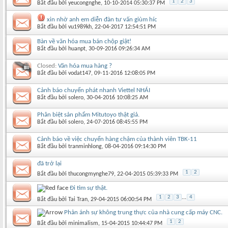
1
2
3
Bắt đầu bởi
yeucongnghe
‎, 10-10-2014 05:30:37 PM
xin nhờ anh em diễn đàn tư vấn giùm híc
Bắt đầu bởi
vu1989kh
‎, 22-04-2017 12:54:51 PM
Bàn về văn hóa mua bán chộp giật!
Bắt đầu bởi
huanpt
‎, 30-09-2016 09:26:34 AM
Closed:
Văn hóa mua hàng ?
Bắt đầu bởi
vodat147
‎, 09-11-2016 12:08:05 PM
Cảnh báo chuyển phát nhanh Viettel NHÁI
Bắt đầu bởi
solero
‎, 30-04-2016 10:08:25 AM
Phân biệt sản phẩm Mitutoyo thật giả.
Bắt đầu bởi
solero
‎, 24-07-2016 08:45:55 PM
Cảnh báo về việc chuyển hàng chậm của thành viên TBK-11
Bắt đầu bởi
tranminhlong
‎, 08-04-2016 09:14:30 PM
đã trở lại
1
2
Bắt đầu bởi
thucongmynghe79
‎, 22-04-2015 05:39:33 PM
Đi tìm sự thật.
1
2
3
...
4
Bắt đầu bởi
Tai Tran
‎, 29-04-2015 06:00:54 PM
Phản ánh sự không trung thực của nhà cung cấp máy CNC.
1
2
Bắt đầu bởi
minimalism
‎, 15-04-2015 10:44:47 PM