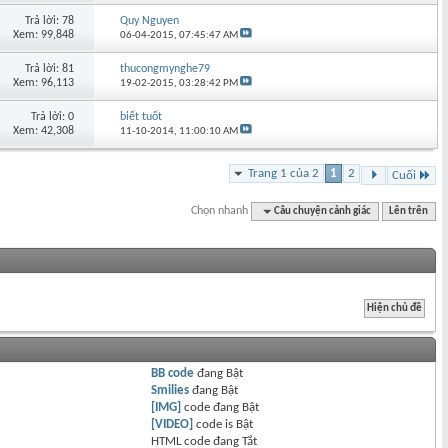
Trả lời: 78
Quy Nguyen
Xem: 99,848
06-04-2015,
07:45:47 AM
Trả lời: 81
thucongmynghe79
Xem: 96,113
19-02-2015,
03:28:42 PM
Trả lời: 0
biết tuốt
Xem: 42,308
11-10-2014,
11:00:10 AM
Trang 1 của 2
1
2
Cuối
Chọn nhanh
Câu chuyện cảnh giác
Lên trên
BB code
đang
Bật
Smilies
đang
Bật
[IMG]
code đang
Bật
[VIDEO]
code is
Bật
HTML code đang
Tắt