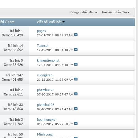
Công cụ diễn đàn
Tìm kiếm diễn đàn
lời
/
Xem
Viết bài cuối bởi
Trả lời: 1
ppgas
Xem: 130,420
20-01-2019,
08:59:22 AM
Trả lời: 14
Tuancoi
Xem: 33,652
12-12-2018,
08:54:18 PM
Trả lời: 0
khinentienphat
Xem: 35,926
12-04-2018,
04:34:18 PM
Trả lời: 247
cuongkran
Xem: 401,685
21-12-2017,
11:39:09 AM
Trả lời: 7
phatthu123
Xem: 22,611
07-10-2017,
09:27:47 AM
Trả lời: 33
phatthu123
Xem: 46,864
07-10-2017,
09:21:47 AM
Trả lời: 3
hoanhungkp
Xem: 17,702
01-06-2017,
05:27:50 PM
Trả lời: 50
Minh Long