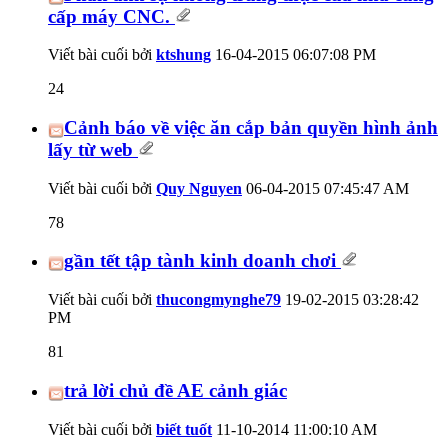
cấp máy CNC.
Viết bài cuối bởi
ktshung
16-04-2015
06:07:08 PM
24
Cảnh báo về việc ăn cắp bản quyền hình ảnh
lấy từ web
Viết bài cuối bởi
Quy Nguyen
06-04-2015
07:45:47 AM
78
gần tết tập tành kinh doanh chơi
Viết bài cuối bởi
thucongmynghe79
19-02-2015
03:28:42
PM
81
trả lời chủ đề AE cảnh giác
Viết bài cuối bởi
biết tuốt
11-10-2014
11:00:10 AM