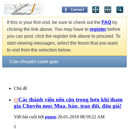
If this is your first visit, be sure to check out the
FAQ
by
clicking the link above. You may have to
register
before
you can post: click the register link above to proceed. To
start viewing messages, select the forum that you want
to visit from the selection below.
Câu chuyện cảnh giác
Chủ đề
Các thành viên nên cẩn trọng hơn khi tham
gia Chuyên mục Mua, bán, trao đổi, đấu giá!
Viết bài cuối bởi
ppgas
20-01-2019
08:59:22 AM
1