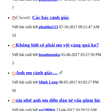
7
Closed:
Các bác cảnh giác
Viết bài cuối bởi
phatthu123
07-10-2017
09:21:47 AM
33
Không biết có phải em vội vàng quá ko?
Viết bài cuối bởi
hoanhungkp
01-06-2017
05:27:50 PM
3
Anh em cảnh giác....
Viết bài cuối bởi
Minh Long
08-05-2017
01:02:17 PM
50
xin nhờ anh em diễn đàn tư vấn giùm híc
Viết bài cuối bởi
vu1989kh
23-04-2017
10:29:53 AM