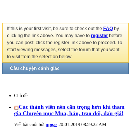
If this is your first visit, be sure to check out the
FAQ
by
clicking the link above. You may have to
register
before
you can post: click the register link above to proceed. To
start viewing messages, select the forum that you want
to visit from the selection below.
Câu chuyện cảnh giác
Chủ đề
Các thành viên nên cẩn trọng hơn khi tham
gia Chuyên mục Mua, bán, trao đổi, đấu giá!
Viết bài cuối bởi
ppgas
20-01-2019
08:59:22 AM