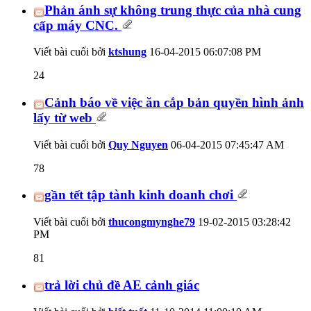
Phản ánh sự không trung thực của nhà cung
cấp máy CNC.
Viết bài cuối bởi
ktshung
16-04-2015
06:07:08 PM
24
Cảnh báo về việc ăn cắp bản quyền hình ảnh
lấy từ web
Viết bài cuối bởi
Quy Nguyen
06-04-2015
07:45:47 AM
78
gần tết tập tành kinh doanh chơi
Viết bài cuối bởi
thucongmynghe79
19-02-2015
03:28:42
PM
81
trả lời chủ đề AE cảnh giác