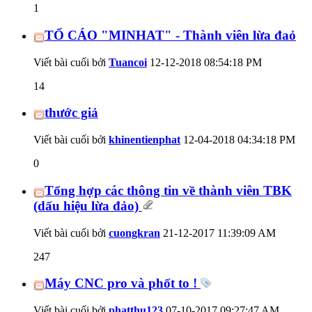
1
TỐ CÁO "MINHAT" - Thành viên lừa đaỏ
Viết bài cuối bởi
Tuancoi
12-12-2018
08:54:18 PM
14
thước giả
Viết bài cuối bởi
khinentienphat
12-04-2018
04:34:18 PM
0
Tổng hợp các thông tin về thành viên TBK
(dấu hiệu lừa đảo)
Viết bài cuối bởi
cuongkran
21-12-2017
11:39:09 AM
247
Máy CNC pro và phốt to !
Viết bài cuối bởi
phatthu123
07-10-2017
09:27:47 AM