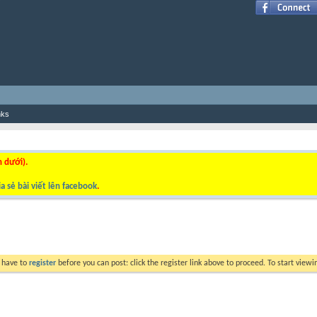
nks
n dưới).
a sẻ bài viết lên facebook
.
y have to
register
before you can post: click the register link above to proceed. To start view