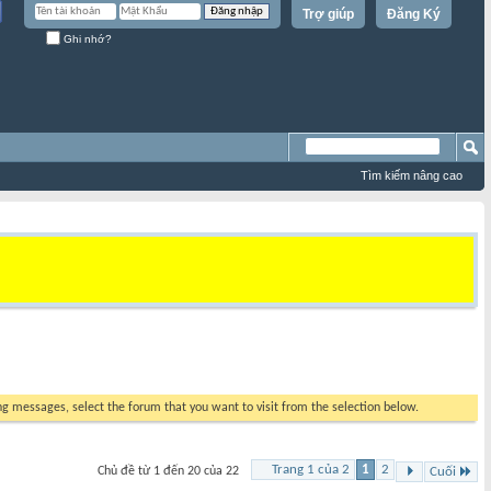
Trợ giúp
Đăng Ký
Ghi nhớ?
Tìm kiếm nâng cao
ing messages, select the forum that you want to visit from the selection below.
Trang 1 của 2
1
2
Chủ đề từ 1 đến 20 của 22
Cuối