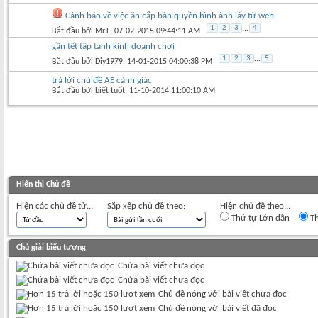
Cảnh báo về việc ăn cắp bản quyền hình ảnh lấy từ web
1
2
3
...
4
Bắt đầu bởi
Mr.L
‎, 07-02-2015 09:44:11 AM
gần tết tập tành kinh doanh chơi
1
2
3
...
5
Bắt đầu bởi
Diy1979
‎, 14-01-2015 04:00:38 PM
trả lời chủ đề AE cảnh giác
Bắt đầu bởi
biết tuốt
‎, 11-10-2014 11:00:10 AM
Hiển thị Chủ đề
Hiện các chủ đề từ...
Sắp xếp chủ đề theo:
Hiện chủ đề theo...
Thứ tự Lớn dần
Th
Chú giải biểu tượng
Chứa bài viết chưa đọc
Chứa bài viết chưa đọc
Chủ đề nóng với bài viết chưa đọc
Chủ đề nóng với bài viết đã đọc