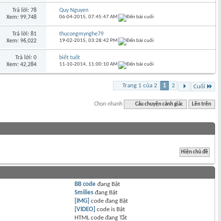
Trả lời: 78
Quy Nguyen
Xem: 99,748
06-04-2015,
07:45:47 AM
Trả lời: 81
thucongmynghe79
Xem: 96,022
19-02-2015,
03:28:42 PM
Trả lời: 0
biết tuốt
Xem: 42,284
11-10-2014,
11:00:10 AM
Trang 1 của 2
1
2
Cuối
Chọn nhanh
Câu chuyện cảnh giác
Lên trên
BB code
đang
Bật
Smilies
đang
Bật
[IMG]
code đang
Bật
[VIDEO]
code is
Bật
HTML code đang
Tắt