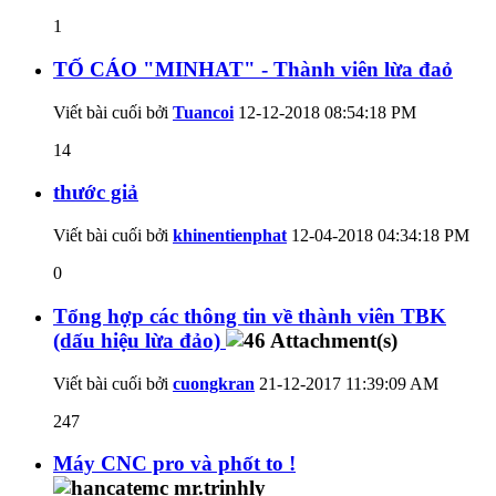
1
TỐ CÁO "MINHAT" - Thành viên lừa đaỏ
Viết bài cuối bởi
Tuancoi
12-12-2018
08:54:18 PM
14
thước giả
Viết bài cuối bởi
khinentienphat
12-04-2018
04:34:18 PM
0
Tổng hợp các thông tin về thành viên TBK
(dấu hiệu lừa đảo)
Viết bài cuối bởi
cuongkran
21-12-2017
11:39:09 AM
247
Máy CNC pro và phốt to !