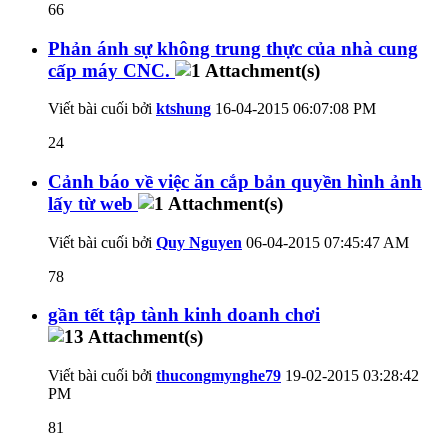
66
Phản ánh sự không trung thực của nhà cung
cấp máy CNC.
Viết bài cuối bởi
ktshung
16-04-2015
06:07:08 PM
24
Cảnh báo về việc ăn cắp bản quyền hình ảnh
lấy từ web
Viết bài cuối bởi
Quy Nguyen
06-04-2015
07:45:47 AM
78
gần tết tập tành kinh doanh chơi
Viết bài cuối bởi
thucongmynghe79
19-02-2015
03:28:42
PM
81