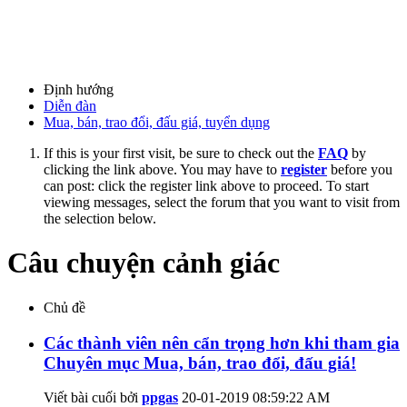
Định hướng
Diễn đàn
Mua, bán, trao đổi, đấu giá, tuyển dụng
If this is your first visit, be sure to check out the
FAQ
by
clicking the link above. You may have to
register
before you
can post: click the register link above to proceed. To start
viewing messages, select the forum that you want to visit from
the selection below.
Câu chuyện cảnh giác
Chủ đề
Các thành viên nên cẩn trọng hơn khi tham gia
Chuyên mục Mua, bán, trao đổi, đấu giá!
Viết bài cuối bởi
ppgas
20-01-2019
08:59:22 AM